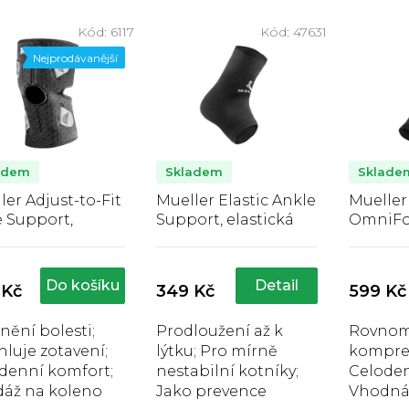
Kód:
6117
Kód:
47631
Nejprodávanější
adem
Skladem
Sklade
ler Adjust-to-Fit
Mueller Elastic Ankle
Mueller
 Support,
Support, elastická
OmniFo
áž na koleno
kotníková bandáž
Fascia 
Průměrné
Průměrné
Pr
bandáž
hodnocení
hodnocení
hod
produktu
produktu
pro
Do košíku
Detail
 Kč
349 Kč
599 Kč
je
je
je
3,9
4,1
4,6
nění bolesti;
Prodloužení až k
Rovnom
z
z
z
hluje zotavení;
lýtku; Pro mírně
kompre
5
5
5
hvězdiček.
hvězdiček.
hvě
denní komfort;
nestabilní kotníky;
Celoden
áž na koleno
Jako prevence
Vhodná 