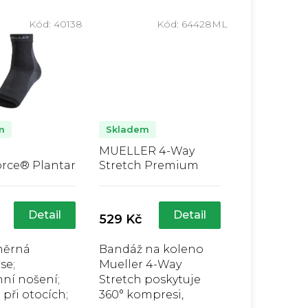
Kód:
40138
Kód:
64428ML
m
Skladem
MUELLER 4-Way
rce® Plantar
Stretch Premium
Support Sock,
Knit Knee Support,
ůměrné
Průměrné
bandáž na koleno
nocení
hodnocení
duktu
produktu
Detail
Detail
529 Kč
je
5,0
ěrná
Bandáž na koleno
z
se;
Mueller 4-Way
5
zdiček.
hvězdiček.
ní nošení;
Stretch poskytuje
při otocích;
360° kompresi,