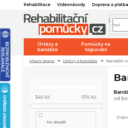
Přejít
Rehabilitace
Videonávody
Doprava a platb
na
obsah
Ortézy a
Pomůcky na
bandáže
tejpování
Ortézy a bandáže
Bandáže n
P
Ba
o
s
Bandá
t
349
Kč
974
Kč
od bol
r
Ř
a
Dopo
a
n
Na skladě