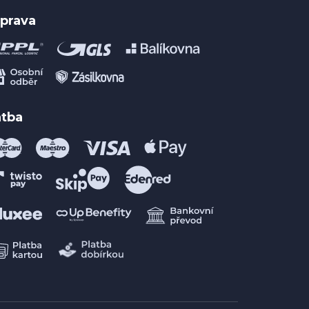
prava
atba