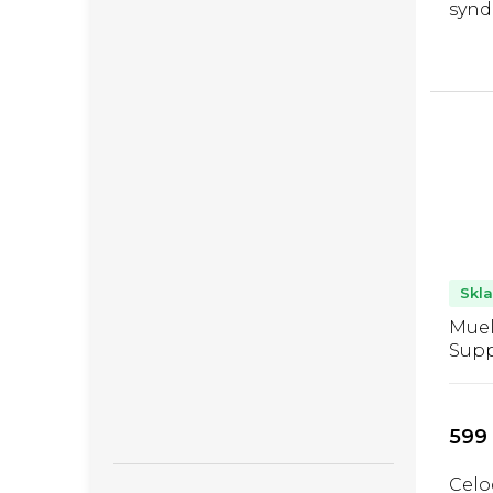
synd
na pr
Band
posk
podp
Obs
myofa
Skl
Muel
Supp
band
599
Celo