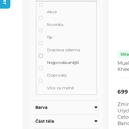
z
n
V
e
í
ý
Akce
n
p
p
í
Novinka
a
i
p
n
s
Tip
r
e
p
Doprava zdarma
o
l
r
Skl
d
o
Nejprodávanější
Muel
u
Knee
d
Doprodej
band
k
u
t
k
Více za méně
699
ů
t
Zmír
ů
Barva
Uryc
Celo
Část těla
Band