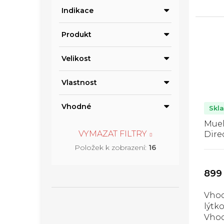
posk
Indikace
indi
zpev
vnit
Produkt
nast
popr
Velikost
umož
Vlastnost
Vhodné
Skl
Muel
VYMAZAT FILTRY
Dire
Wrap
Položek k zobrazení:
16
lýtk
899
Vhod
lýtko
Vhod