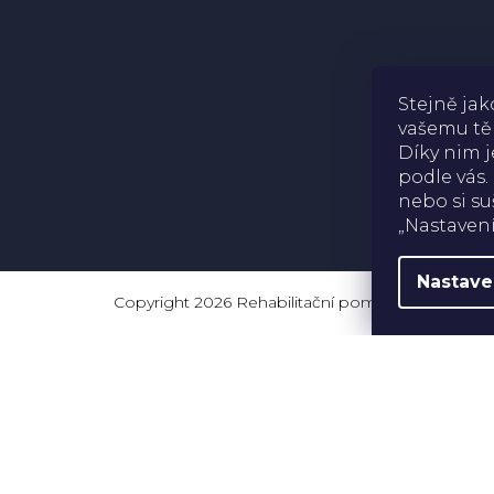
Stejně ja
vašemu těl
Díky nim j
podle vás.
nebo si su
„Nastavení
Nastave
Copyright 2026
Rehabilitační pomůcky
. Všechna 