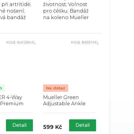
ři artritidě;
životnost; Volnost
5
zdiček.
hvězdiček.
é nošení;
pro čéšku; Bandáž
vá bandáž
na koleno Mueller
 Adjustable
Open Patella Knee
upport je
Sleeve je z měkké
 pro podporu
neoprenové směsi,
Kód:
64128ML
Kód:
86511ML
vrtnutí nebo
která udržuje
. Díky...
konstantní teplo
důležité...
m
Na dotaz
R 4-Way
Mueller Green
h Premium
Adjustable Ankle
kle Support,
Support, bandáž na
ůměrné
Průměrné
na kotník
kotník
nocení
hodnocení
duktu
produktu
Detail
Detail
599 Kč
je