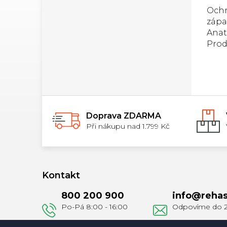
Ochr
zápa
Anat
Prod
Muel
Open
Sleev
volb
slab
kole
Doprava ZDARMA
bandá
Při nákupu nad 1.799 Kč
Z
á
Kontakt
p
800 200 900
info
@
rehas
a
t