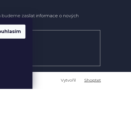
m budeme zasílat informace o nových
opu.
ouhlasím
Shoptet