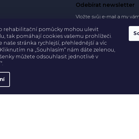
Odebírat newsletter
Vložte svůj e-mail a my vá
produktech na našem e-sh
ko rehabilitační pomůcky mohou ulevit
S
u, tak pomáhají cookies vašemu prohlížeči.
E-mail
e naše stránka rychlejší, přehlednější a víc
 Kliknutím na „Souhlasím“ nám dáte zelenou,
šenky můžete odsouhlasit jednotlivě v
Přihlásit se
“.
ní
práva vyhrazena.
Upravit nastavení cookies