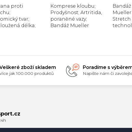
5,0
4,7
5,0
ana proti
Komprese kloubu;
Bandáž 
z
z
z
chu;
Prodyšnost; Artritida,
Mueller
5
5
5
hvězdiček.
hvězdiček.
hvě
omický tvar;
poraněné vazy;
Stretch 
loužená délka;
Bandáž Mueller
technol
ler Breathable
Omni Knee Support
Reactiv
 Patella Knee
K-100 Silver
průtok 
e je ideální
podporuje slabá,
urychlu
O
ou pro bolavá,
zraněná nebo
poskytu
v
á nebo zraněná
nestabilní kolena.
kompres
l
na. Tato
Mueller Omni Knee...
á
Veškeré zboží skladem
Poradíme s výběre
ž...
d
Více jak 100.000 produktů
Napište nám či zavolejt
a
c
í
p
r
v
k
port.cz
y
v
ý