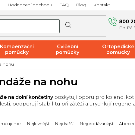
a
Hodnocení obchodu
FAQ
Blog
Kontakt
800 2
Kompenzační
Cvičební
Ortopedické
pomůcky
pomůcky
pomůcky
a nohu
Akce a
výprodej
ndáže na nohu
že na dolní končetiny
poskytují oporu pro koleno, kotn
esti, podporují stabilitu při zátěži a urychlují regenera
ručujeme
Nejlevnější
Nejdražší
Nejprodávanější
Abece