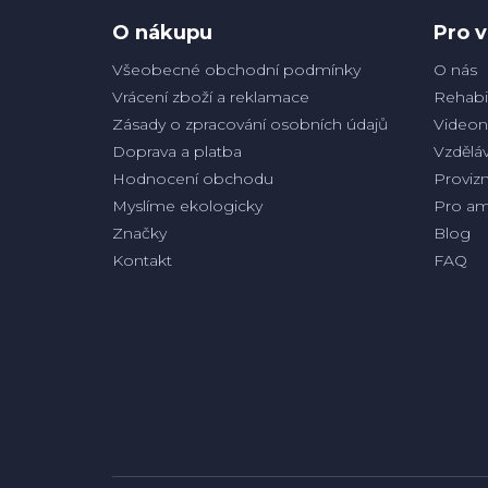
í
O nákupu
Pro v
Všeobecné obchodní podmínky
O nás
Vrácení zboží a reklamace
Rehabil
Zásady o zpracování osobních údajů
Videon
Doprava a platba
Vzděláv
Hodnocení obchodu
Proviz
Myslíme ekologicky
Pro am
Značky
Blog
Kontakt
FAQ