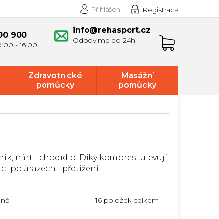
Přihlášení
Registrace
info@rehasport.cz
00 900
Nákupní
košík
Zdravotnické
Masážní
pomůcky
pomůcky
ík, nárt i chodidlo. Díky kompresi ulevují
ci po úrazech i přetížení.
16
položek celkem
dně