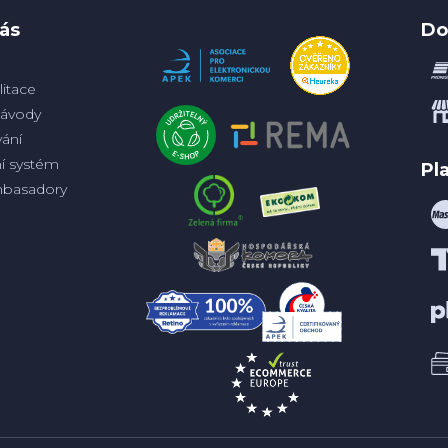
p
i
ás
Do
s
u
itace
ávody
ání
ní systém
Pl
basadory