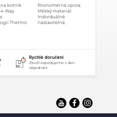
5,0
na kotník
Rovnoměrná opora;
z
 4-Way
Měkký materiál;
5
zdiček.
hvězdiček.
s
Individuálně
ogií Thermo
nastavitelná;
e zlepšuje
Kotníková bandáž
krve,
zajišťující stabilní a
je zotavení a
rovnoměrnou oporu.
je 360°
Je navržena pro
i. Bez latexu.
celodenní nošení a
snadno se vejde...
Rychlé doručení
m
Zboží expedujeme v den
e
objednání