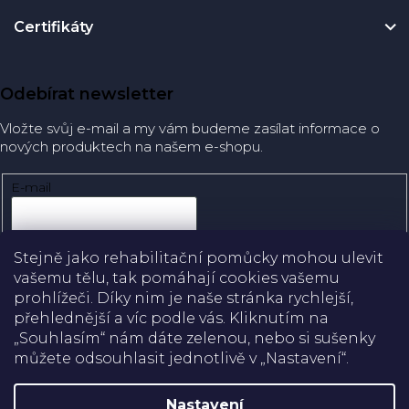
Certifikáty
Odebírat newsletter
Vložte svůj e-mail a my vám budeme zasílat informace o
nových produktech na našem e-shopu.
E-mail
Přihlásit se
Stejně jako rehabilitační pomůcky mohou ulevit
vašemu tělu, tak pomáhají cookies vašemu
prohlížeči. Díky nim je naše stránka rychlejší,
přehlednější a víc podle vás. Kliknutím na
Doprava
„Souhlasím“ nám dáte zelenou, nebo si sušenky
můžete odsouhlasit jednotlivě v „Nastavení“.
Platba
Nastavení