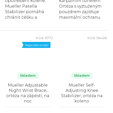
opotřebení kolene;
karpálním tunelem;
Mueller Patella
Ortéza s vyztuženým
Stabilizer pomáhá
pouzdrem zajišťuje
chránit čéšku a
maximální ochranu
kolenní kloub.
pro zápěstí. Je
Pomáhá při
vhodná k nošení...
sportovní činnosti...
Kód:
6772
Kód:
56428
Nejprodávanější
Skladem
Skladem
Mueller Adjustable
Mueller Self-
Night Wrist Brace,
Adjusting Knee
ortéza na zápěstí, na
Stabilizer, ortéza na
noc
koleno
Průměrné
Průměrné
hodnocení
hodnocení