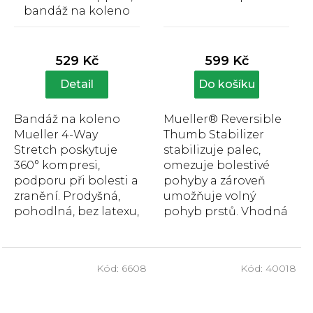
bandáž na koleno
Průměrné
Průměrné
hodnocení
hodnocení
produktu
produktu
529 Kč
599 Kč
je
je
5,0
5,0
Detail
Do košíku
z
z
5
5
Bandáž na koleno
Mueller® Reversible
hvězdiček.
hvězdiček.
Mueller 4-Way
Thumb Stabilizer
Stretch poskytuje
stabilizuje palec,
360° kompresi,
omezuje bolestivé
podporu při bolesti a
pohyby a zároveň
zranění. Prodyšná,
umožňuje volný
pohodlná, bez latexu,
pohyb prstů. Vhodná
pro pravé i levé
při artróze,
koleno.
podvrtnutí i
přetížení.
Kód:
6608
Kód:
40018