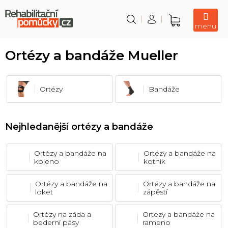
Přejít
na
obsah
Nákupní
košík
Ortézy a bandáže Mueller
Ortézy
Bandáže
Nejhledanější ortézy a bandáže
Ortézy a bandáže na
Ortézy a bandáže na
koleno
kotník
Ortézy a bandáže na
Ortézy a bandáže na
loket
zápěstí
Ortézy na záda a
Ortézy a bandáže na
bederní pásy
rameno