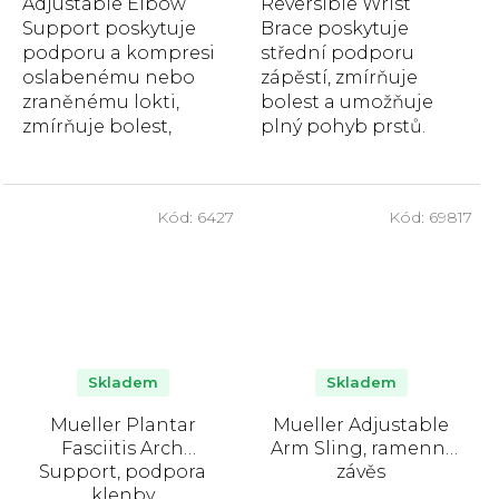
Adjustable Elbow
Reversible Wrist
Support poskytuje
Brace poskytuje
podporu a kompresi
střední podporu
oslabenému nebo
zápěstí, zmírňuje
zraněnému lokti,
bolest a umožňuje
zmírňuje bolest,
plný pohyb prstů.
podporuje hojení a
Univerzální velikost,
udržuje loket
pohodlná podšívka a
flexibilní. Pohodlná,...
ekologické...
Kód:
6427
Kód:
69817
Skladem
Skladem
Mueller Plantar
Mueller Adjustable
Fasciitis Arch
Arm Sling, ramenní
Support, podpora
závěs
klenby