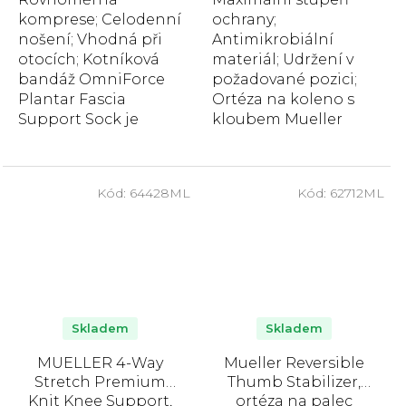
hvězdiček.
hvězdiček.
komprese; Celodenní
ochrany;
nošení; Vhodná při
Antimikrobiální
otocích; Kotníková
materiál; Udržení v
bandáž OmniForce
požadované pozici;
Plantar Fascia
Ortéza na koleno s
Support Sock je
kloubem Mueller
navržena pro
Hg80 poskytuje
zmírnění bolesti a
maximální stupeň
otoků spojených s...
ochrany na
Kód:
64428ML
Kód:
62712ML
zpevnění...
Skladem
Skladem
MUELLER 4-Way
Mueller Reversible
Stretch Premium
Thumb Stabilizer,
Knit Knee Support,
ortéza na palec