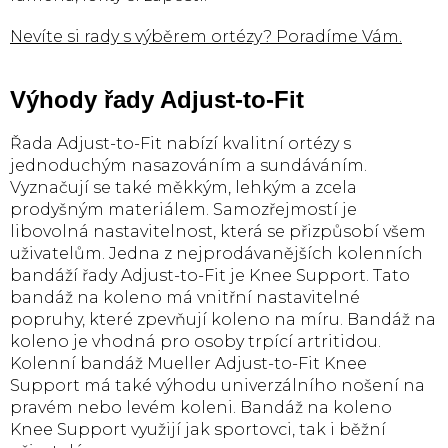
ý
p
Nevíte si rady s výběrem ortézy? Poradíme Vám.
i
s
u
Výhody řady Adjust-to-Fit
Řada Adjust-to-Fit nabízí kvalitní ortézy s
jednoduchým nasazováním a sundáváním.
Vyznačují se také měkkým, lehkým a zcela
prodyšným materiálem. Samozřejmostí je
libovolná nastavitelnost, která se přizpůsobí všem
uživatelům. Jedna z nejprodávanějších kolenních
bandáží řady Adjust-to-Fit je Knee Support. Tato
bandáž na koleno má vnitřní nastavitelné
popruhy, které zpevňují koleno na míru. Bandáž na
koleno je vhodná pro osoby trpící artritidou.
Kolenní bandáž Mueller Adjust-to-Fit Knee
Support má také výhodu univerzálního nošení na
pravém nebo levém koleni. Bandáž na koleno
Knee Support využijí jak sportovci, tak i běžní