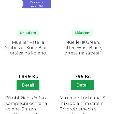
individuálně...
Doprava
zdarma
Skladem
Skladem
Mueller Patella
Mueller® Green,
Stabilizer Knee Brace,
Fitted Wrist Brace,
ortéza na koleno
ortéza na zápěstí
Průměrné
Průměrné
hodnocení
hodnocení
produktu
produktu
1 849 Kč
795 Kč
je
je
4,6
4,1
Detail
Detail
z
z
5
5
Při obtížích s čéškou;
Maximální ochrana; S
hvězdiček.
hvězdiček.
Komplexní ochrana
mikrobiálním štítem;
kolene; Snížení
Při problémech s