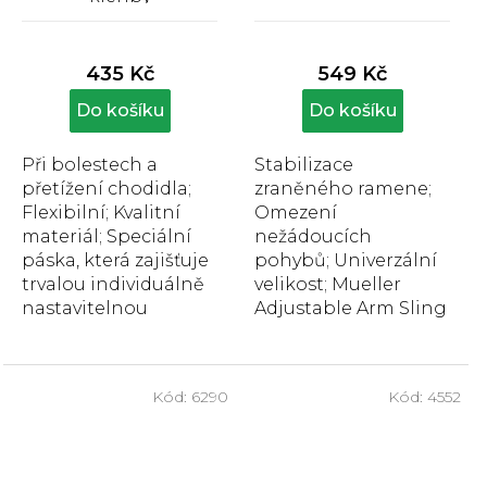
Průměrné
Průměrné
hodnocení
hodnocení
produktu
produktu
435 Kč
549 Kč
je
je
3,6
5,0
Do košíku
Do košíku
z
z
5
5
Při bolestech a
Stabilizace
hvězdiček.
hvězdiček.
přetížení chodidla;
zraněného ramene;
Flexibilní; Kvalitní
Omezení
materiál; Speciální
nežádoucích
páska, která zajišťuje
pohybů; Univerzální
trvalou individuálně
velikost; Mueller
nastavitelnou
Adjustable Arm Sling
kompresi na oblast
je plně nastavitelný
planty. Využití má...
ramenní závěs, který
poskytuje podporu,...
Kód:
6290
Kód:
4552