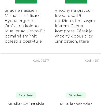
z
z
5
5
Snadné nasazení;
Vhodný na pravou i
hvězdiček.
hvězdiček.
Mírná i silná fixace;
levou ruku; Při
Hypoalergenní;
obtížích s tenisovým
Ortéza na koleno
loktem; Cílená
Mueller Adujst-to-Fit
komprese; Pásek je
pomáhá zmírnit
vhodný k použití při
bolesti a poskytuje
činnostech, které
plnou podporu
vyžadují pevný úchop
kolene během
a namáhají tak
sportovních a...
úpony...
Kód:
75217
Kód:
4591
Skladem
Skladem
Mueller Adjustable
Mueller Wonder