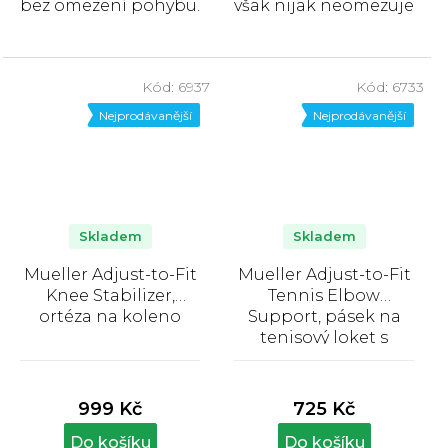
bez omezení pohybu.
však nijak neomezuje
Neoprenový materiál
předozadní pohyb a
udržuje teplo,
ponechává noze...
podporuje
Kód:
6937
Kód:
6733
prokrvení,...
Nejprodávanější
Nejprodávanější
Skladem
Skladem
Mueller Adjust-to-Fit
Mueller Adjust-to-Fit
Knee Stabilizer,
Tennis Elbow
ortéza na koleno
Support, pásek na
tenisový loket s
gelovým polštářkem
Průměrné
Průměrné
hodnocení
hodnocení
produktu
produktu
999 Kč
725 Kč
je
je
4,0
4,2
Do košíku
Do košíku