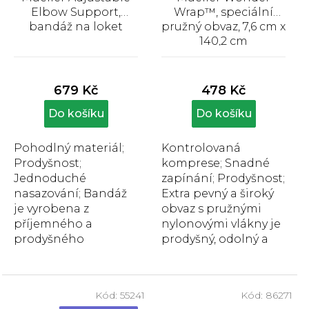
Elbow Support,
Wrap™, speciální
bandáž na loket
pružný obvaz, 7,6 cm x
140,2 cm
Průměrné
Průměrné
hodnocení
hodnocení
produktu
produktu
679 Kč
478 Kč
je
je
3,9
5,0
Do košíku
Do košíku
z
z
5
5
Pohodlný materiál;
Kontrolovaná
hvězdiček.
hvězdiček.
Prodyšnost;
komprese; Snadné
Jednoduché
zapínání; Prodyšnost;
nasazování; Bandáž
Extra pevný a široký
je vyrobena z
obvaz s pružnými
příjemného a
nylonovými vlákny je
prodyšného
prodyšný, odolný a
materiálu. Dá se
umožňuje uchycení
pohodlně nasadit
suchým zipem v...
jednou rukou a
Kód:
55241
Kód:
86271
nastavit