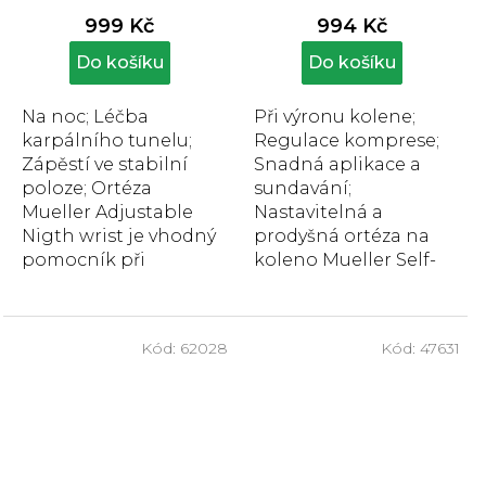
produktu
produktu
999 Kč
994 Kč
je
je
4,9
5,0
Do košíku
Do košíku
z
z
5
5
Na noc; Léčba
Při výronu kolene;
hvězdiček.
hvězdiček.
karpálního tunelu;
Regulace komprese;
Zápěstí ve stabilní
Snadná aplikace a
poloze; Ortéza
sundavání;
Mueller Adjustable
Nastavitelná a
Nigth wrist je vhodný
prodyšná ortéza na
pomocník při
koleno Mueller Self-
bolavém zápěstí,
Adjusting Knee
určený zejména k
Stabilizer pomáhá
nočnímu nošení....
při lehkých...
Kód:
62028
Kód:
47631