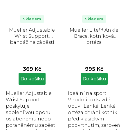
Skladem
Skladem
Mueller Adjustable
Mueller Lite™ Ankle
Wrist Support,
Brace, kotníková
bandáž na zápěstí
ortéza
Průměrné
Průměrné
hodnocení
hodnocení
produktu
produktu
369 Kč
995 Kč
je
je
5,0
4,1
Do košíku
Do košíku
z
z
5
5
Mueller Adjustable
Ideální na sport;
hvězdiček.
hvězdiček.
Wrist Support
Vhodná do každé
poskytuje
obuvi; Lehká; Lehká
spolehlivou oporu
ortéza chrání kotník
oslabenému nebo
před klasickým
poraněnému zápěstí
podvrtnutím, zároveň