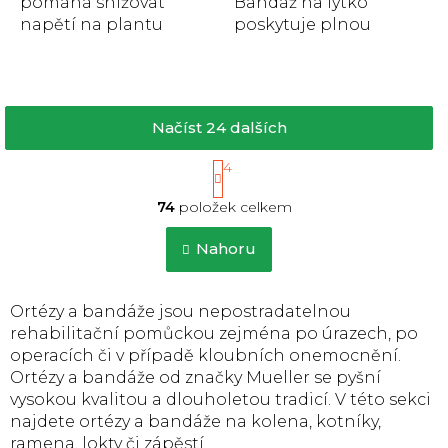
pomáhá snižovat
Bandáž na lýtko
napětí na plantu
poskytuje plnou
během noci či v
podporu při zranění.
průběhu klidového
Obsahuje
režimu. Napomáhá
myofasciální...
jemným...
Načíst 24 dalších
S
1
4
t
O
r
74
položek celkem
v
á
l
n
á
Nahoru
k
d
o
a
v
c
á
Ortézy a bandáže jsou nepostradatelnou
í
n
rehabilitační pomůckou zejména po úrazech, po
p
í
operacích či v případě kloubních onemocnění.
r
Ortézy a bandáže od značky Mueller se pyšní
v
k
vysokou kvalitou a dlouholetou tradicí. V této sekci
y
najdete ortézy a bandáže na kolena, kotníky,
v
ramena, lokty či zápěstí.