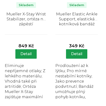
Skladem
Skladem
Mueller X-Stay Wrist
Mueller Elastic Ankle
Stabilizer, ortéza na
Support, elastická
zápěstí
kotníková bandáž
Průměrné
Průměrné
hodnocení
hodnocení
produktu
produktu
849 Kč
349 Kč
je
je
5,0
4,1
Detail
Detail
z
z
5
5
Eliminuje
Prodloužení až k
hvězdiček.
hvězdiček.
nepříjemné otlaky; Z
lýtku; Pro mírně
lehkého materiálu;
nestabilní kotníky;
Vhodná také při
Jako prevence
artritidě; Ortéza
podvrtnutí; Bandáž
Mueller X-Stay
umožňuje plný
zajišťuje maximální
pohyb kotníku,
oporu pro oslabená
zároveň poskytuje