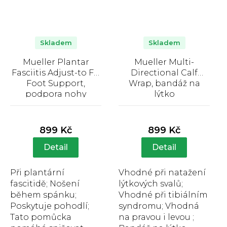
Skladem
Skladem
Mueller Plantar
Mueller Multi-
Fasciitis Adjust-to Fit
Directional Calf
Foot Support,
Wrap, bandáž na
podpora nohy
lýtko
Průměrné
Průměrné
hodnocení
hodnocení
produktu
produktu
899 Kč
899 Kč
je
je
3,9
5,0
Detail
Detail
z
z
5
5
Při plantární
Vhodné při natažení
hvězdiček.
hvězdiček.
fascitidě; Nošení
lýtkových svalů;
během spánku;
Vhodné při tibiálním
Poskytuje pohodlí;
syndromu; Vhodná
Tato pomůcka
na pravou i levou ;