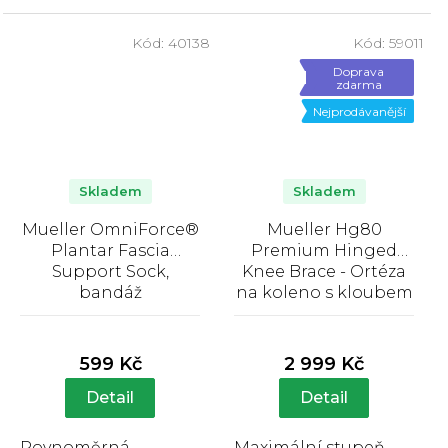
nebo poraněná
lehčí kompresi, která
zápěstí. Je ideální...
je vhodná...
Kód:
40138
Kód:
59011
Doprava
zdarma
Nejprodávanější
Skladem
Skladem
Mueller OmniForce®
Mueller Hg80
Plantar Fascia
Premium Hinged
Support Sock,
Knee Brace - Ortéza
bandáž
na koleno s kloubem
Průměrné
Průměrné
hodnocení
hodnocení
produktu
produktu
599 Kč
2 999 Kč
je
je
4,6
4,0
Detail
Detail
z
z
5
5
Rovnoměrná
Maximální stupeň