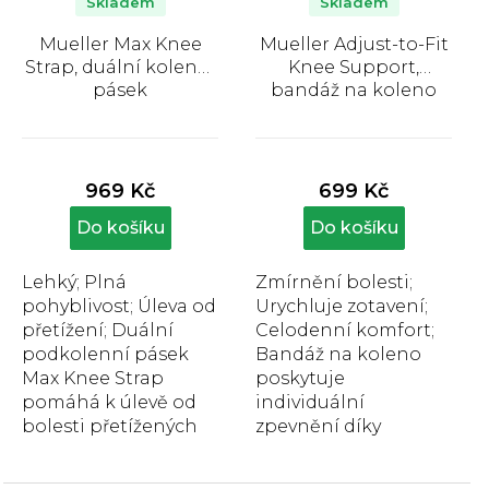
o
Skladem
Skladem
d
Mueller Max Knee
Mueller Adjust-to-Fit
u
Strap, duální kolenní
Knee Support,
k
pásek
bandáž na koleno
t
Průměrné
Průměrné
ů
hodnocení
hodnocení
produktu
produktu
969 Kč
699 Kč
je
je
4,1
3,9
Do košíku
Do košíku
z
z
5
5
Lehký; Plná
Zmírnění bolesti;
hvězdiček.
hvězdiček.
pohyblivost; Úleva od
Urychluje zotavení;
přetížení; Duální
Celodenní komfort;
podkolenní pásek
Bandáž na koleno
Max Knee Strap
poskytuje
pomáhá k úlevě od
individuální
bolesti přetížených
zpevnění díky
kolen v důsledku
vnitřním
velké námahy nebo
nastavitelným