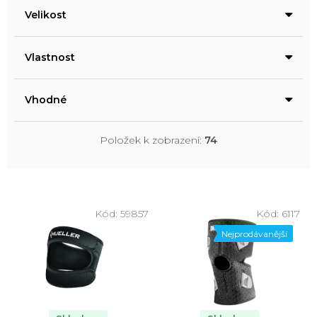
Velikost
Vlastnost
Vhodné
Položek k zobrazení:
74
V
ý
Kód:
59857
Kód:
6117
p
Nejprodávanější
i
s
p
r