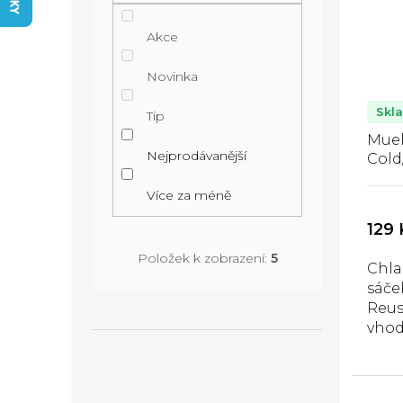
p
n
í
i
í
Akce
p
s
p
r
Novinka
p
a
o
r
n
Skl
Tip
d
o
e
Muel
u
Nejprodávanější
Cold
d
l
chlad
k
u
Více za méně
sáček
t
k
129 
ů
t
Položek k zobrazení:
5
Chla
ů
sáče
Reus
vhod
sval
otok
přiz