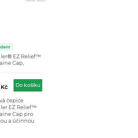
adem
ler® EZ Relief™
aine Cap,
vá čepice proti
Průměrné
éně a bolesti
hodnocení
y
produktu
Do košíku
 Kč
je
5,0
vá čepice
z
ler EZ Relief™
5
hvězdiček.
aine Cap pro
lou a účinnou
u od migrény,
tí v oblasti