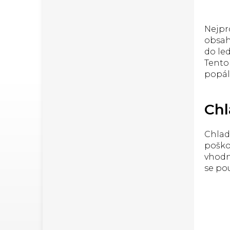
hlavy
Možn
hřeji
Nejpr
obsah
do le
Tento
popál
Chl
Chlad
poško
vhodn
se pou