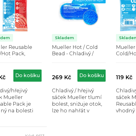
adem
Skladem
Sklade
ler Reusable
Mueller Hot / Cold
Mueller
/Hot Pack,
Bead - Chladivý /
Cold/Ho
ivý/hřejivý
hřejivý sáček s
chladivý
Průměrné
Průměrné
Pr
, 15 x 22 cm
gelovými perličkami
sáček, 1
hodnocení
hodnocení
hod
- modrý
produktu
produktu
pro
Do košíku
Do košíku
Kč
269 Kč
119 Kč
je
je
je
4,1
3,8
4,4
divý/hřejivý
Chladivý / hřejivý
Chladivý
z
z
z
k Mueller
sáček Mueller tlumí
sáček M
5
5
5
hvězdiček.
hvězdiček.
hvě
able Pack je
bolest, snižuje otok,
Reusabl
ný na bolesti
lze ho nahřát v
vhodný 
ů, kloubů nebo
mikrovlnné troubě
svalů, 
y, snadno se
nebo zmrazit v
otoky, 
působí.
mrazáku.
přizpůs
Kód:
6613