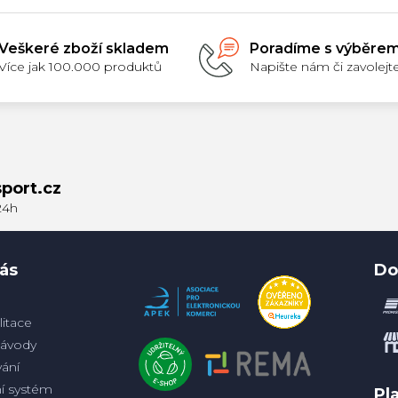
Veškeré zboží skladem
Poradíme s výběre
Více jak 100.000 produktů
Napište nám či zavolejt
port.cz
ás
Do
itace
ávody
ání
ní systém
Pl