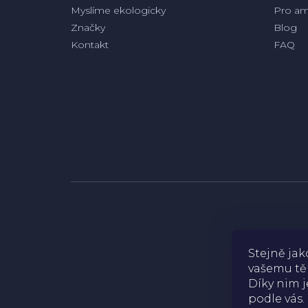
Myslíme ekologicky
Pro am
Značky
Blog
Kontakt
FAQ
Stejně ja
vašemu těl
Díky nim j
podle vás.