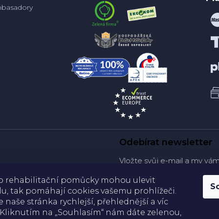
basadory
Odebírat newsletter
Vložte svůj e-mail a my vá
produktech na našem e-sh
ko rehabilitační pomůcky mohou ulevit
S
u, tak pomáhají cookies vašemu prohlížeči.
E-mail
e naše stránka rychlejší, přehlednější a víc
 Kliknutím na „Souhlasím“ nám dáte zelenou,