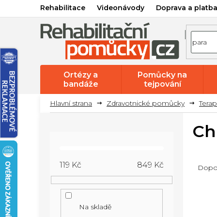
Přejít
Rehabilitace
Videonávody
Doprava a platb
na
obsah
Ortézy a
Pomůcky na
bandáže
tejpování
Zdravotnické pomůcky
Tera
P
Ch
o
s
Ř
t
119
Kč
849
Kč
Dopo
a
r
z
V
a
e
ý
n
Na skladě
n