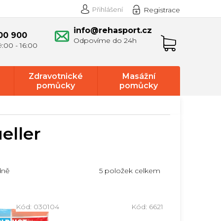
Přihlášení
Registrace
info@rehasport.cz
00 900
Nákupní
košík
Zdravotnické
Masážní
pomůcky
pomůcky
eller
5
položek celkem
dně
Kód:
030104
Kód:
6621