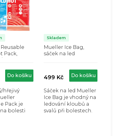
m
Skladem
 Reusable
Mueller Ice Bag,
t Pack,
sáček na led
/hřejivý
ůměrné
Průměrné
2 x 15 cm
nocení
hodnocení
duktu
produktu
Do košíku
Do košíku
499 Kč
je
4,4
/hřejivý
Sáček na led Mueller
z
ueller
Ice Bag je vhodný na
5
zdiček.
hvězdiček.
e Pack je
ledování kloubů a
na bolesti
svalů při bolestech.
kloubů nebo
snadno se
obí.