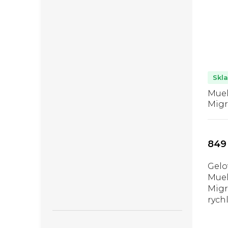
Skl
Muel
Migr
gelo
migr
hlav
849
Gelo
Muel
Migr
rych
úlev
napě