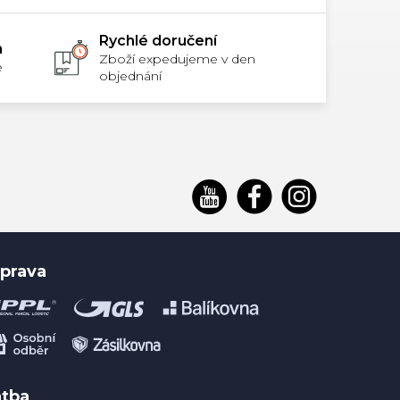
Rychlé doručení
m
Zboží expedujeme v den
e
objednání
prava
atba