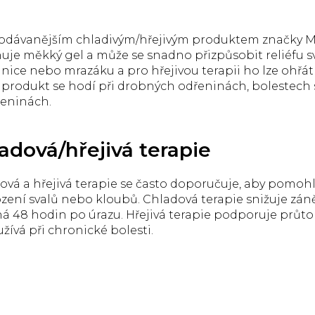
, dutin i stresu.
O
ost chladivé i
v
vé terapie.
odávanějším chladivým/hřejivým produktem značky Mue
l
uje měkký gel a může se snadno přizpůsobit reliéfu sv
á
d
dnice nebo mrazáku a pro hřejivou terapii ho lze ohřá
a
 produkt se hodí při drobných odřeninách, bolestec
c
eninách.
í
p
r
adová/hřejivá terapie
v
k
y
ová a hřejivá terapie se často doporučuje, aby pomohl
v
zení svalů nebo kloubů. Chladová terapie snižuje záně
ý
á 48 hodin po úrazu. Hřejivá terapie podporuje průtok
p
i
žívá při chronické bolesti.
s
u