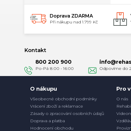
Doprava ZDARMA
Při nákupu nad 1.799 Kč
Z
á
Kontakt
p
800 200 900
info
@
rehas
a
t
í
O nákupu
Pro v
Všeobecné obchodní podmínky
O nás
Vrácení zboží a reklamace
Rehabil
Zásady o zpracování osobních údajů
Videon
Doprava a platba
Vzděláv
Hodnocení obchodu
Proviz