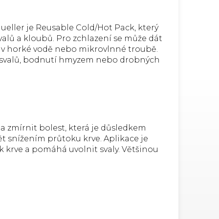
ller je Reusable Cold/Hot Pack, který
alů a kloubů. Pro zchlazení se může dát
t v horké vodě nebo mikrovlnné troubě.
h svalů, bodnutí hmyzem nebo drobných
a zmírnit bolest, která je důsledkem
t snížením průtoku krve. Aplikace je
 krve a pomáhá uvolnit svaly. Většinou