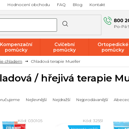
a
Hodnocení obchodu
FAQ
Blog
Kontakt
800 2
Kompenzační
Cvičební
Ortopedické
pomůcky
pomůcky
pomůcky
pie chladem
Chladová terapie Mueller
Akce a
výprodej
ladová / hřejivá terapie Mu
ručujeme
Nejlevnější
Nejdražší
Nejprodávanější
Abece
Kód:
030105
Kód:
32551
Nejprodávanější