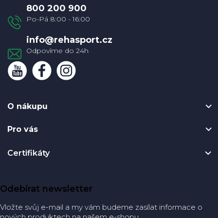
a
800 200 900
t
í
info
@
rehasport.cz
O nákupu
Pro vás
Certifikáty
Odebírat newsletter
Vložte svůj e-mail a my vám budeme zasílat informace o
nových produktech na našem e-shopu.