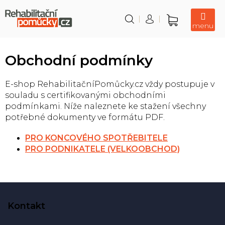
Přejít
na
obsah
Nákupní
košík
Obchodní podmínky
E-shop RehabilitačníPomůcky.cz vždy postupuje v
souladu s certifikovanými obchodními
podmínkami. Níže naleznete ke stažení všechny
potřebné dokumenty ve formátu PDF.
PRO KONCOVÉHO SPOTŘEBITELE
PRO PODNIKATELE (VELKOOBCHOD)
Z
á
Kontakt
p