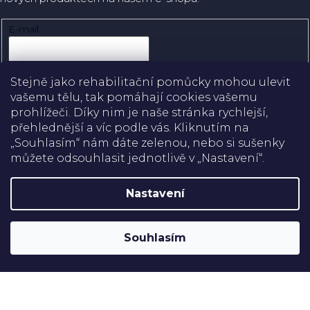
E-mail
Přihlásit se
Stejně jako rehabilitační pomůcky mohou ulevit
vašemu tělu, tak pomáhají cookies vašemu
prohlížeči. Díky nim je naše stránka rychlejší,
přehlednější a víc podle vás. Kliknutím na
Doprava
„Souhlasím“ nám dáte zelenou, nebo si sušenky
můžete odsouhlasit jednotlivě v „Nastavení“.
Platba
Nastavení
Shoptet
Copyright 2026
Rehabilitační pomůcky
. Všechna práva
Souhlasím
vyhrazena.
Upravit nastavení cookies