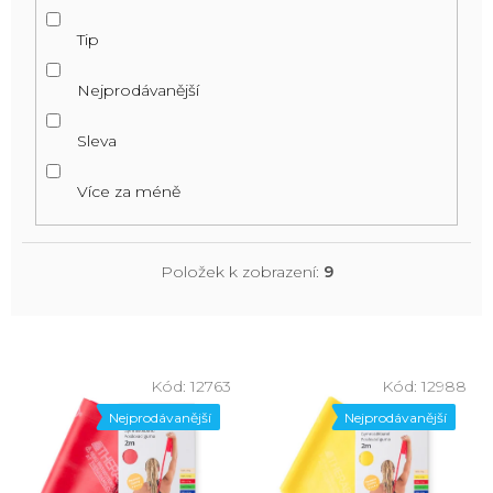
Tip
Nejprodávanější
Sleva
Více za méně
Položek k zobrazení:
9
V
ý
Kód:
12763
Kód:
12988
p
Nejprodávanější
Nejprodávanější
i
s