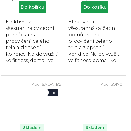
cena:
cena:
z
z
Do košíku
Do košíku
5
5
hvězdiček.
hvězdiček.
Efektivní a
Efektivní a
všestranná cvičební
všestranná cvičební
pomůcka na
pomůcka na
procvičení celého
procvičení celého
těla a zlepšení
těla a zlepšení
kondice. Najde využití
kondice. Najde využití
ve fitness, doma i ve
ve fitness, doma i ve
sportovních
sportovních
centrech, délka 2 m,
centrech, délka 2 m,
šířka 12,7 cm, zelená,...
šířka 12,7 cm, modrá,...
Kód:
SADATB2
Kód:
501701
Tip
Sleva
Skladem
Skladem