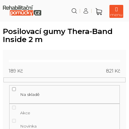
Přejít
na
obsah
Nákupní
košík
Posilovací gumy Thera-Band
Inside 2 m
189
Kč
821
Kč
Na skladě
Akce
Novinka