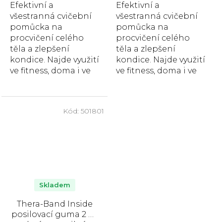
Efektivní a
Efektivní a
všestranná cvičební
všestranná cvičební
pomůcka na
pomůcka na
procvičení celého
procvičení celého
těla a zlepšení
těla a zlepšení
kondice. Najde využití
kondice. Najde využití
ve fitness, doma i ve
ve fitness, doma i ve
sportovních
sportovních
centrech, délka 2 m,
centrech, délka 2 m,
šířka 12,7 cm, béžová,...
šířka 12,7 cm, černá,...
Kód:
501801
Skladem
Thera-Band Inside
posilovací guma 2 m,