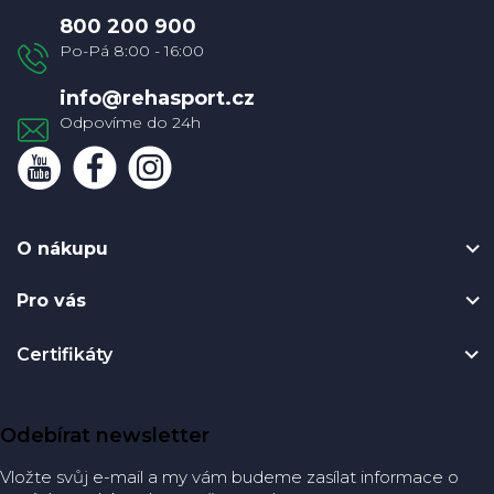
a
800 200 900
t
í
info
@
rehasport.cz
O nákupu
Pro vás
Certifikáty
Odebírat newsletter
Vložte svůj e-mail a my vám budeme zasílat informace o