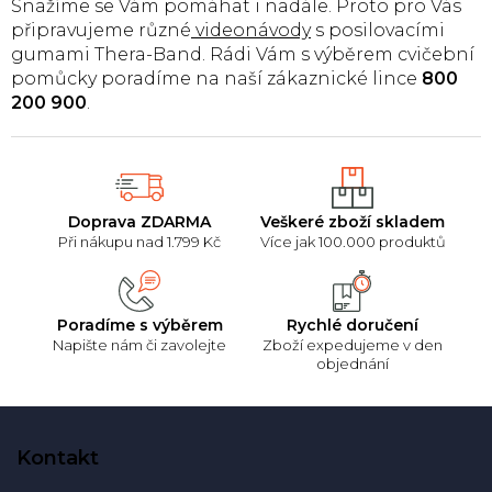
Snažíme se Vám pomáhat i nadále. Proto pro Vás
připravujeme různé
videonávody
s posilovacími
gumami Thera-Band.
Rádi Vám s výběrem cvičební
pomůcky poradíme na naší zákaznické lince
800
200 900
.
Doprava ZDARMA
Veškeré zboží skladem
Při nákupu nad 1.799 Kč
Více jak 100.000 produktů
Poradíme s výběrem
Rychlé doručení
Napište nám či zavolejte
Zboží expedujeme v den
objednání
Z
á
Kontakt
p