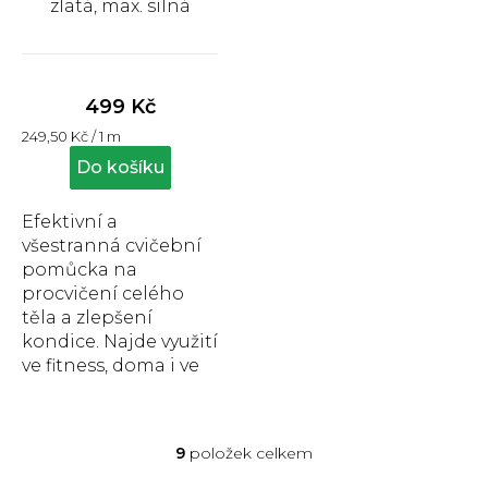
zlatá, max. silná
Průměrné
hodnocení
produktu
499 Kč
je
Měrná
249,50 Kč / 1 m
5,0
cena:
z
Do košíku
5
hvězdiček.
Efektivní a
všestranná cvičební
pomůcka na
procvičení celého
těla a zlepšení
kondice. Najde využití
ve fitness, doma i ve
sportovních
centrech, délka 2 m,
šířka 12,7 cm, zlatá,...
9
položek celkem
O
v