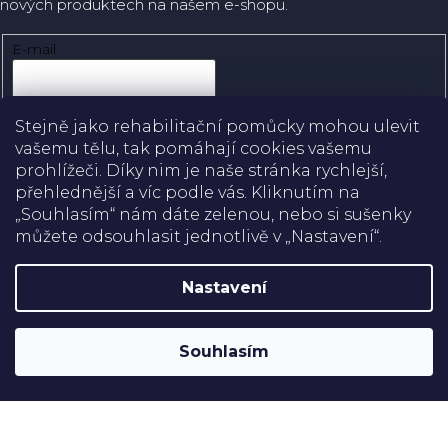
nových produktech na našem e-shopu.
E-mail
Přihlásit se
Stejně jako rehabilitační pomůcky mohou ulevit
vašemu tělu, tak pomáhají cookies vašemu
prohlížeči. Díky nim je naše stránka rychlejší,
přehlednější a víc podle vás. Kliknutím na
Doprava
„Souhlasím“ nám dáte zelenou, nebo si sušenky
můžete odsouhlasit jednotlivě v „Nastavení“.
Platba
Nastavení
Shoptet
Copyright 2026
Rehabilitační pomůcky
. Všechna práva
Souhlasím
vyhrazena.
Upravit nastavení cookies