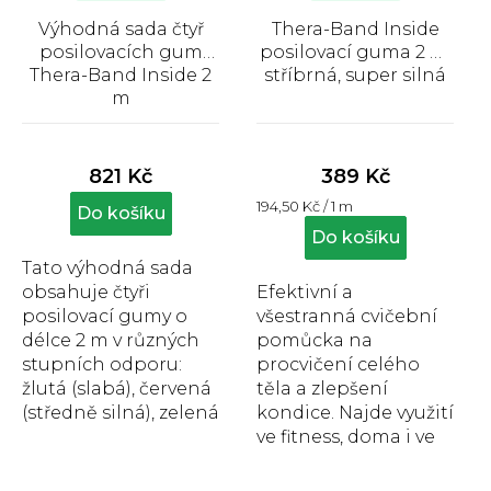
Výhodná sada čtyř
Thera-Band Inside
posilovacích gum
posilovací guma 2 m,
Thera-Band Inside 2
stříbrná, super silná
m
Průměrné
Průměrné
hodnocení
hodnocení
produktu
produktu
821 Kč
389 Kč
je
je
Měrná
194,50 Kč / 1 m
5,0
5,0
Do košíku
cena:
z
z
Do košíku
5
5
Tato výhodná sada
hvězdiček.
hvězdiček.
obsahuje čtyři
Efektivní a
posilovací gumy o
všestranná cvičební
délce 2 m v různých
pomůcka na
stupních odporu:
procvičení celého
žlutá (slabá), červená
těla a zlepšení
(středně silná), zelená
kondice. Najde využití
(silná) a modrá (extra
ve fitness, doma i ve
silná). Posilovací...
sportovních
centrech, délka 2 m,