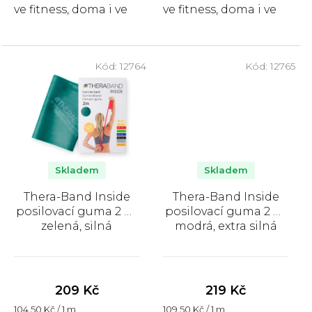
ve fitness, doma i ve
ve fitness, doma i ve
sportovních
sportovních
centrech, délka 2 m,
centrech, délka 2 m,
šířka 12,7 cm,...
šířka 12,7 cm, žlutá,...
Kód:
12764
Kód:
12765
Skladem
Skladem
Thera-Band Inside
Thera-Band Inside
posilovací guma 2 m,
posilovací guma 2 m,
zelená, silná
modrá, extra silná
Průměrné
Průměrné
hodnocení
hodnocení
produktu
produktu
209 Kč
219 Kč
je
je
Měrná
Měrná
104,50 Kč / 1 m
109,50 Kč / 1 m
5,0
4,7