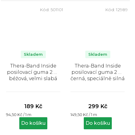
šířka 12,7 cm,...
Kód:
501101
Kód:
12989
Skladem
Skladem
Thera-Band Inside
Thera-Band Inside
posilovací guma 2 m,
posilovací guma 2 m,
béžová, velmi slabá
černá, speciálně silná
Průměrné
Průměrné
hodnocení
hodnocení
produktu
produktu
189 Kč
299 Kč
je
je
Měrná
Měrná
94,50 Kč / 1 m
149,50 Kč / 1 m
5,0
5,0
cena:
cena:
z
z
Do košíku
Do košíku
5
5
hvězdiček.
hvězdiček.