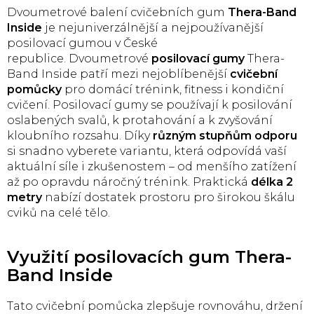
l
Dvoumetrové balení cvičebních gum
Thera-Band
á
Inside
je nejuniverzálnější a nejpoužívanější
d
posilovací gumou v České
a
republice.
Dvoumetrové
posilovací gumy
Thera-
c
Band Inside
patří mezi nejoblíbenější
cvičební
í
p
pomůcky
pro domácí trénink, fitness i kondiční
r
cvičení. Posilovací gumy se používají k posilování
v
oslabených svalů, k protahování a k zvyšování
k
kloubního rozsahu. Díky
různým stupňům odporu
y
si snadno vyberete variantu, která odpovídá vaší
v
aktuální síle i zkušenostem – od menšího zatížení
ý
až po opravdu náročný trénink. Praktická
p
délka 2
i
metry
nabízí dostatek prostoru pro širokou škálu
s
cviků na celé tělo.
u
Využití posilovacích gum Thera-
Band Inside
Tato cvičební pomůcka zlepšuje rovnováhu, držení