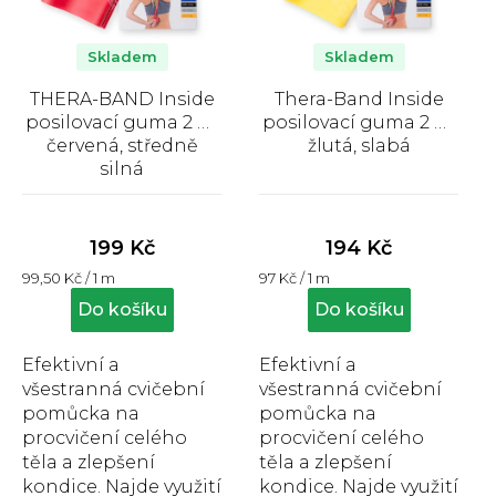
p
r
o
Skladem
Skladem
d
THERA-BAND Inside
Thera-Band Inside
u
posilovací guma 2 m,
posilovací guma 2 m,
k
červená, středně
žlutá, slabá
silná
t
Průměrné
Průměrné
ů
hodnocení
hodnocení
produktu
produktu
199 Kč
194 Kč
je
je
Měrná
Měrná
99,50 Kč / 1 m
97 Kč / 1 m
4,8
4,4
cena:
cena:
z
z
Do košíku
Do košíku
5
5
hvězdiček.
hvězdiček.
Efektivní a
Efektivní a
všestranná cvičební
všestranná cvičební
pomůcka na
pomůcka na
procvičení celého
procvičení celého
těla a zlepšení
těla a zlepšení
kondice. Najde využití
kondice. Najde využití