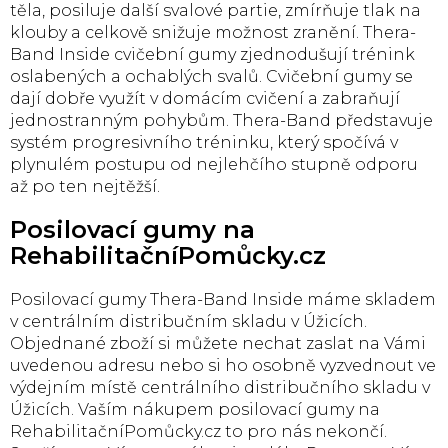
těla, posiluje další svalové partie, zmírňuje tlak na
klouby a celkově snižuje možnost zranění. Thera-
Band Inside cvičební gumy zjednodušují trénink
oslabených a ochablých svalů. Cvičební gumy se
dají dobře využít v domácím cvičení a zabraňují
jednostranným pohybům. Thera-Band představuje
systém progresivního tréninku, který spočívá v
plynulém postupu od nejlehčího stupně odporu
až po ten nejtěžší.
Posilovací gumy na
RehabilitačníPomůcky.cz
Posilovací gumy Thera-Band Inside máme skladem
v centrálním distribučním skladu v Úžicích.
Objednané zboží si můžete nechat zaslat na Vámi
uvedenou adresu nebo si ho osobně vyzvednout ve
výdejním místě centrálního distribučního skladu v
Úžicích. Vaším nákupem posilovací gumy na
RehabilitačníPomůcky.cz to pro nás nekončí.