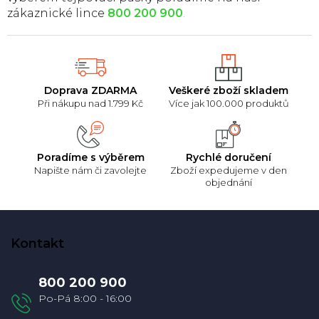
zákaznické lince
800 200 900
.
Doprava ZDARMA
Veškeré zboží skladem
Při nákupu nad 1.799 Kč
Více jak 100.000 produktů
Poradíme s výběrem
Rychlé doručení
Napište nám či zavolejte
Zboží expedujeme v den
objednání
Z
á
Kontakt
p
a
800 200 900
t
í