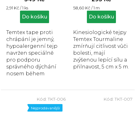
je
je
Měrná
Měrná
2,91 Kč / 1 ks
58,60 Kč / 1 m
4,5
5,0
cena:
cena:
z
z
Do košíku
Do košíku
5
5
hvězdiček.
hvězdiček.
Temtex tape proti
Kinesiologické tejpy
chrápání je jemný,
Temtex Tourmaline
hypoalergenní tejp
zmírňují citlivost vůči
navržen speciálně
bolesti, mají
pro podporu
zvýšenou lepící sílu a
správného dýchání
přilnavost, 5 cm x 5 m.
nosem během
spánku, čímž
pomáhá snižovat
chrápání a zlepšovat
Kód:
TKT-006
Kód:
TKT-007
okysličení...
Nejprodávanější