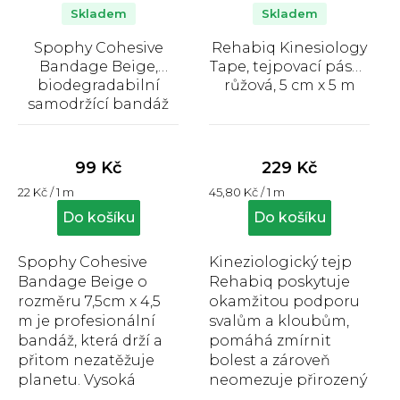
Skladem
Skladem
Spophy Cohesive
Rehabiq Kinesiology
Bandage Beige,
Tape, tejpovací páska
biodegradabilní
růžová, 5 cm x 5 m
samodržící bandáž
béžová 7,5 cm x 4,5 m
Průměrné
Průměrné
hodnocení
hodnocení
produktu
produktu
99 Kč
229 Kč
je
je
Měrná
Měrná
22 Kč / 1 m
45,80 Kč / 1 m
5,0
5,0
cena:
cena:
z
z
Do košíku
Do košíku
5
5
hvězdiček.
hvězdiček.
Spophy Cohesive
Kineziologický tejp
Bandage Beige o
Rehabiq poskytuje
rozměru 7,5cm x 4,5
okamžitou podporu
m je profesionální
svalům a kloubům,
bandáž, která drží a
pomáhá zmírnit
přitom nezatěžuje
bolest a zároveň
planetu. Vysoká
neomezuje přirozený
pružnost a
pohyb. Díky