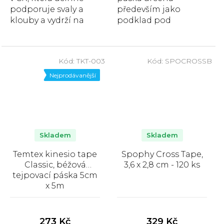
podporuje svaly a
především jako
klouby a vydrží na
podklad pod
kůži několik dní za
tejpovací pásku.
jakýchkoliv
podmínek.
Kód:
TKT-003
Kód:
SPOCROSSB
Nejprodávanější
Skladem
Skladem
Temtex kinesio tape
Spophy Cross Tape,
Classic, béžová
3,6 x 2,8 cm - 120 ks
tejpovací páska 5cm
x 5m
Průměrné
Průměrné
hodnocení
hodnocení
produktu
produktu
273 Kč
329 Kč