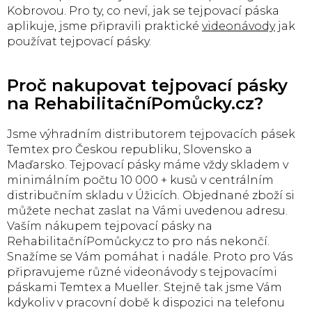
i
Kobrovou. Pro ty, co neví, jak se tejpovací páska
s
aplikuje, jsme připravili praktické
videonávody
jak
u
používat tejpovací pásky.
Proč nakupovat tejpovací pásky
na RehabilitačníPomůcky.cz?
Jsme výhradním distributorem tejpovacích pásek
Temtex pro Českou republiku, Slovensko a
Maďarsko. Tejpovací pásky máme vždy skladem v
minimálním počtu 10 000 + kusů v centrálním
distribučním skladu v Úžicích. Objednané zboží si
můžete nechat zaslat na Vámi uvedenou adresu.
Vaším nákupem tejpovací pásky na
RehabilitačníPomůcky.cz to pro nás nekončí.
Snažíme se Vám pomáhat i nadále. Proto pro Vás
připravujeme různé videonávody s tejpovacími
páskami Temtex a Mueller. Stejně tak jsme Vám
kdykoliv v pracovní době k dispozici na telefonu