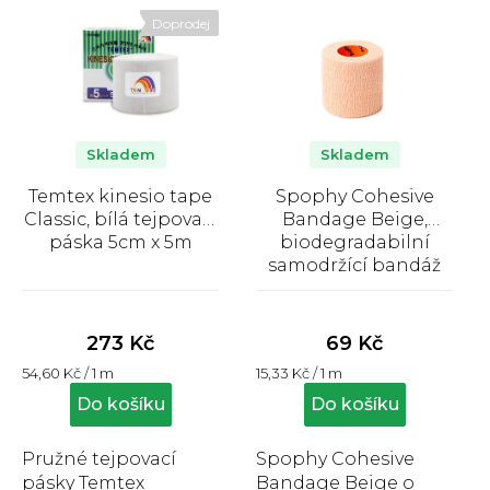
p
Doprodej
i
s
p
r
o
Skladem
Skladem
d
Temtex kinesio tape
Spophy Cohesive
u
Classic, bílá tejpovací
Bandage Beige,
k
páska 5cm x 5m
biodegradabilní
samodržící bandáž
t
béžová 5 cm x 4,5 m
Průměrné
Průměrné
ů
hodnocení
hodnocení
produktu
produktu
273 Kč
69 Kč
je
je
Měrná
Měrná
54,60 Kč / 1 m
15,33 Kč / 1 m
5,0
5,0
cena:
cena:
z
z
Do košíku
Do košíku
5
5
hvězdiček.
hvězdiček.
Pružné tejpovací
Spophy Cohesive
pásky Temtex
Bandage Beige o