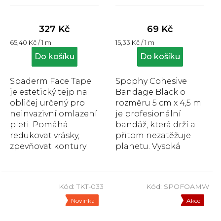
černá 5 cm x 4,5 m
Průměrné
Průměrné
hodnocení
hodnocení
produktu
produktu
327 Kč
69 Kč
je
je
Měrná
Měrná
65,40 Kč / 1 m
15,33 Kč / 1 m
4,8
5,0
cena:
cena:
z
z
Do košíku
Do košíku
5
5
hvězdiček.
hvězdiček.
Spaderm Face Tape
Spophy Cohesive
je estetický tejp na
Bandage Black o
obličej určený pro
rozměru 5 cm x 4,5 m
neinvazivní omlazení
je profesionální
pleti. Pomáhá
bandáž, která drží a
redukovat vrásky,
přitom nezatěžuje
zpevňovat kontury
planetu. Vysoká
obličeje a zmírňovat
pružnost a
otoky pod očima.
přilnavost, snadné a
Podporuje...
bezbolestné sejmutí.
Kód:
TKT-033
Kód:
SPOFOAMW
Novinka
Akce