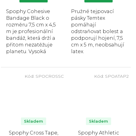
hvězdiček.
Spophy Cohesive
Pružné tejpovací
Bandage Black o
pásky Temtex
rozměru 7,5 cm x 4,5
pomáhají
m je profesionální
odstraňovat bolest a
bandáž, která drží a
podporují hojení, 7,5
přitom nezatěžuje
cm x 5 m, neobsahují
planetu. Vysoká
latex.
pružnost a
přilnavost, snadné a
bezbolestné sejmutí.
Kód:
SPOCROSSC
Kód:
SPOATAP2
Skladem
Skladem
Spophy Cross Tape,
Spophy Athletic