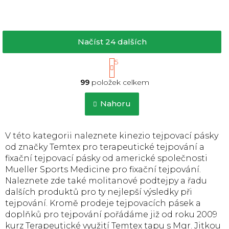
Načíst 24 dalších
S
1
5
t
O
r
99
položek celkem
v
á
l
n
á
Nahoru
k
d
o
a
v
c
á
V této kategorii naleznete kinezio tejpovací pásky
í
n
od značky Temtex pro terapeutické tejpování a
p
í
fixační tejpovací pásky od americké společnosti
r
Mueller Sports Medicine pro fixační tejpování.
v
k
Naleznete zde také molitanové podtejpy a řadu
y
dalších produktů pro ty nejlepší výsledky při
v
tejpování. Kromě prodeje tejpovacích pásek a
ý
doplňků pro tejpování pořádáme již od roku 2009
p
kurz Terapeutické využití Temtex tapu s Mgr. Jitkou