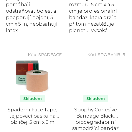
pomáhají
rozměru 5 cm x 4,5
odstraňovat bolest a
cm je profesionální
podporují hojení, 5
bandáž, která drží a
cm x 5 m, neobsahují
přitom nezatěžuje
latex.
planetu. Vysoká
pružnost a
přilnavost, snadné a
bezbolestné sejmutí.
Kód:
SPADFACE
Kód:
SPOBANBL5
Skladem
Skladem
Spaderm Face Tape,
Spophy Cohesive
tejpovací páska na
Bandage Black,
obličej, 5 cm x 5 m
biodegradabilní
samodržící bandáž