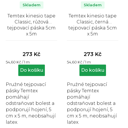
Skladem
Skladem
Temtex kinesio tape
Temtex kinesio tape
Classic, růžová
Classic, černá
tejpovací páska 5cm
tejpovací páska 5cm
x 5m
x 5m
Průměrné
Průměrné
hodnocení
hodnocení
produktu
produktu
273 Kč
273 Kč
je
je
Měrná
Měrná
54,60 Kč / 1 m
54,60 Kč / 1 m
5,0
5,0
cena:
cena:
z
z
Do košíku
Do košíku
5
5
hvězdiček.
hvězdiček.
Pružné tejpovací
Pružné tejpovací
pásky Temtex
pásky Temtex
pomáhají
pomáhají
odstraňovat bolest a
odstraňovat bolest a
podporují hojení, 5
podporují hojení, 5
cm x 5 m, neobsahují
cm x 5 m, neobsahují
latex.
latex.