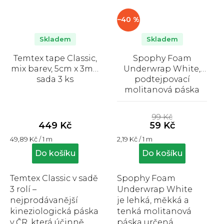
–40 %
Skladem
Skladem
Temtex tape Classic,
Spophy Foam
mix barev, 5cm x 3m –
Underwrap White,
sada 3 ks
podtejpovací
molitanová páska
bílá 7cm x 27 m
Průměrné
hodnocení
99 Kč
produktu
449 Kč
59 Kč
je
Měrná
Měrná
49,89 Kč / 1 m
2,19 Kč / 1 m
5,0
cena:
cena:
z
Do košíku
Do košíku
5
hvězdiček.
Temtex Classic v sadě
Spophy Foam
3 rolí –
Underwrap White
nejprodávanější
je lehká, měkká a
kineziologická páska
tenká molitanová
v ČR, která účinně
páska určená