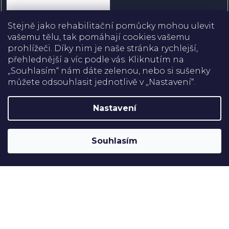
Přihlásit se
Stejně jako rehabilitační pomůcky mohou ulevit
vašemu tělu, tak pomáhají cookies vašemu
prohlížeči. Díky nim je naše stránka rychlejší,
přehlednější a víc podle vás. Kliknutím na
Doprava
„Souhlasím“ nám dáte zelenou, nebo si sušenky
můžete odsouhlasit jednotlivě v „Nastavení“.
Platba
Nastavení
Shoptet
Copyright 2026
Rehabilitační pomůcky
. Všechna práva
Souhlasím
vyhrazena.
Upravit nastavení cookies