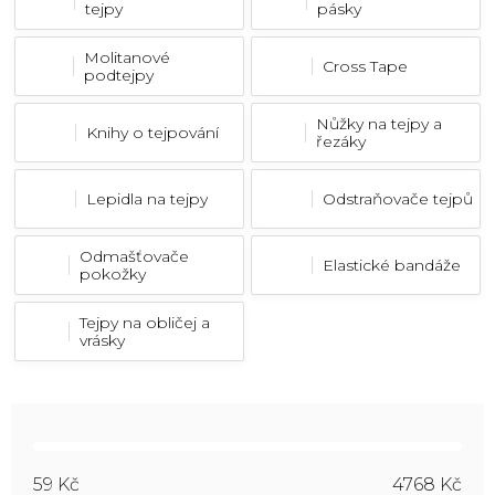
tejpy
pásky
Molitanové
Cross Tape
podtejpy
Nůžky na tejpy a
Knihy o tejpování
řezáky
Lepidla na tejpy
Odstraňovače tejpů
Odmašťovače
Elastické bandáže
pokožky
Tejpy na obličej a
vrásky
59
Kč
4768
Kč