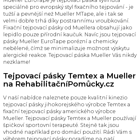
Mueller EuroTape je tejpovací páska vyvinutá
speciálně pro evropský styl fixačního tejpování - je
tužší a pevnější než Mueller MTape, ale i tak se
velmi dobře trhá díky postrannímu vroubkování.
Fixační tejpovací pásky od Muellera obsahují jako
lepidlo pouze přírodní kaučuk. Navíc jsou tejpovací
pásky Mueller EuroTape porézní a chemicky
nebělené, čímž se minimalizuje možnost výskytu
alergické reakce. Tejpovací páska Mueller Vás nikdy
nezklame!
Tejpovací pásky Temtex a Mueller
na RehabilitačníPomůcky.cz
V naší nabídce naleznete pouze kvalitní kinezio
tejpovací pásky jihokorejského výrobce Temtex a
fixační tejpovací pásky amerického výrobce
Mueller. Tejpovací pásky Temtex a Mueller používají
špičkoví sportovní terapeuté. Stejně tak jsou
vhodné například pro domácí použití. Rádi Vám s
výběrem tejpovací pásky poradíme na naší