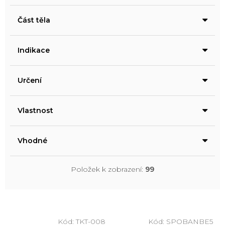
Část těla
Indikace
Určení
Vlastnost
Vhodné
Položek k zobrazení:
99
V
ý
Kód:
TKT-008
Kód:
SPOBANBE5