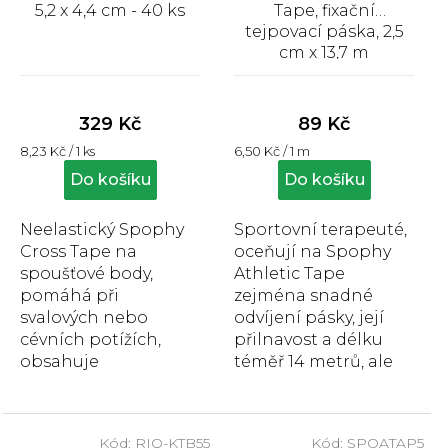
5,2 x 4,4 cm - 40 ks
Tape, fixační
tejpovací páska, 2,5
cm x 13,7 m
Průměrné
Průměrné
hodnocení
hodnocení
produktu
produktu
329 Kč
89 Kč
je
je
Měrná
Měrná
8,23 Kč / 1 ks
6,50 Kč / 1 m
5,0
4,9
cena:
cena:
z
z
Do košíku
Do košíku
5
5
hvězdiček.
hvězdiček.
Neelastický Spophy
Sportovní terapeuté,
Cross Tape na
oceňují na Spophy
spoušťové body,
Athletic Tape
pomáhá při
zejména snadné
svalových nebo
odvíjení pásky, její
cévních potížích,
přilnavost a délku
obsahuje
téměř 14 metrů, ale
hypoalergenní
také vroubkovaný
lepidlo, neobsahuje
okraj, umožňující
latex, voděodolný.
snadné...
Kód:
RIQ-KTB55
Kód:
SPOATAP5