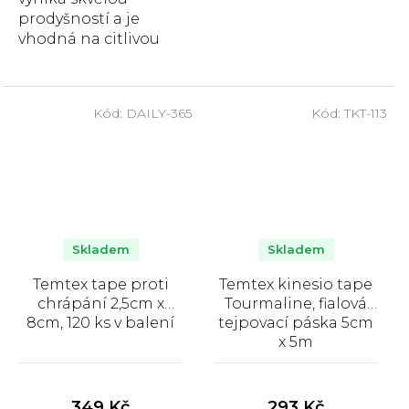
prodyšností a je
vhodná na citlivou
pokožku, 2,5 cm x 10
m.
Kód:
DAILY-365
Kód:
TKT-113
Skladem
Skladem
Temtex tape proti
Temtex kinesio tape
chrápání 2,5cm x
Tourmaline, fialová
8cm, 120 ks v balení
tejpovací páska 5cm
x 5m
Průměrné
Průměrné
hodnocení
hodnocení
produktu
produktu
349 Kč
293 Kč