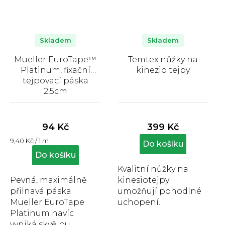
Skladem
Skladem
Mueller EuroTape™
Temtex nůžky na
Platinum, fixační
kinezio tejpy
tejpovací páska
2,5cm
Průměrné
Průměrné
hodnocení
hodnocení
produktu
produktu
94 Kč
399 Kč
je
je
Měrná
9,40 Kč / 1 m
5,0
4,6
Do košíku
cena:
z
z
Do košíku
5
5
Kvalitní nůžky na
hvězdiček.
hvězdiček.
Pevná, maximálně
kinesiotejpy
přilnavá páska
umožňují pohodlné
Mueller EuroTape
uchopení.
Platinum navíc
vyniká skvělou