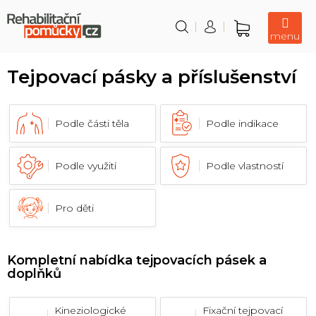
Přejít
na
obsah
Nákupní
košík
Tejpovací pásky a příslušenství
Podle části těla
Podle indikace
Podle využití
Podle vlastností
Pro děti
Kompletní nabídka tejpovacích pásek a
doplňků
Kineziologické
Fixační tejpovací