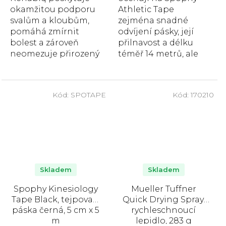
okamžitou podporu
Athletic Tape
svalům a kloubům,
zejména snadné
pomáhá zmírnit
odvíjení pásky, její
bolest a zároveň
přilnavost a délku
neomezuje přirozený
téměř 14 metrů, ale
pohyb. Díky
také vroubkovaný
prodyšnému a
okraj, umožňující
pružnému materiálu
snadné...
Kód:
SPOTAPE
Kód:
170210
se...
Skladem
Skladem
Spophy Kinesiology
Mueller Tuffner
Tape Black, tejpovací
Quick Drying Spray,
páska černá, 5 cm x 5
rychleschnoucí
m
lepidlo, 283 g