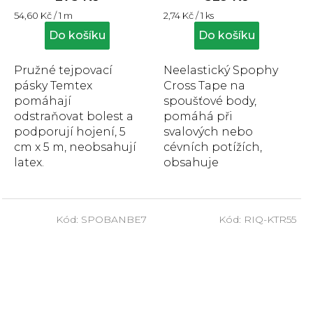
je
je
Měrná
Měrná
54,60 Kč / 1 m
2,74 Kč / 1 ks
4,9
5,0
cena:
cena:
z
z
Do košíku
Do košíku
5
5
hvězdiček.
hvězdiček.
Pružné tejpovací
Neelastický Spophy
pásky Temtex
Cross Tape na
pomáhají
spoušťové body,
odstraňovat bolest a
pomáhá při
podporují hojení, 5
svalových nebo
cm x 5 m, neobsahují
cévních potížích,
latex.
obsahuje
hypoalergenní
lepidlo, neobsahuje
latex,
Kód:
SPOBANBE7
Kód:
RIQ-KTR55
voděodolný. Balení
obsahuje...