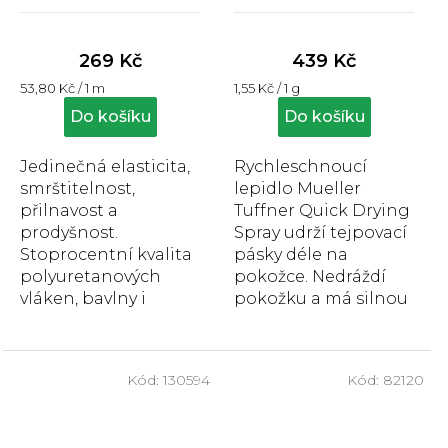
Průměrné
Průměrné
hodnocení
hodnocení
produktu
produktu
269 Kč
439 Kč
je
je
Měrná
Měrná
53,80 Kč / 1 m
1,55 Kč / 1 g
4,9
4,8
cena:
cena:
z
z
Do košíku
Do košíku
5
5
hvězdiček.
hvězdiček.
Jedinečná elasticita,
Rychleschnoucí
smrštitelnost,
lepidlo Mueller
přilnavost a
Tuffner Quick Drying
prodyšnost.
Spray udrží tejpovací
Stoprocentní kvalita
pásky déle na
polyuretanových
pokožce. Nedráždí
vláken, bavlny i
pokožku a má silnou
lepidla.
přilnavost. Lepidlo
Doporučován
Mueller Tuffner
sportovními
Quick Drying...
Kód:
130594
Kód:
82120
terapeuty. To je
Spophy...