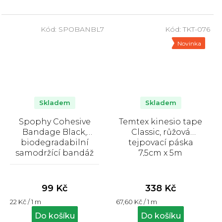
přilnavost, snadné a
prodyšnému a
bezbolestné sejmutí.
pružnému materiálu
Kód:
SPOBANBL7
Kód:
TKT-076
se...
Novinka
Skladem
Skladem
Spophy Cohesive
Temtex kinesio tape
Bandage Black,
Classic, růžová
biodegradabilní
tejpovací páska
samodržící bandáž
7,5cm x 5m
černá 7,5 cm x 4,5 m
Průměrné
hodnocení
produktu
99 Kč
338 Kč
je
Měrná
Měrná
22 Kč / 1 m
67,60 Kč / 1 m
5,0
cena:
cena:
z
Do košíku
Do košíku
5