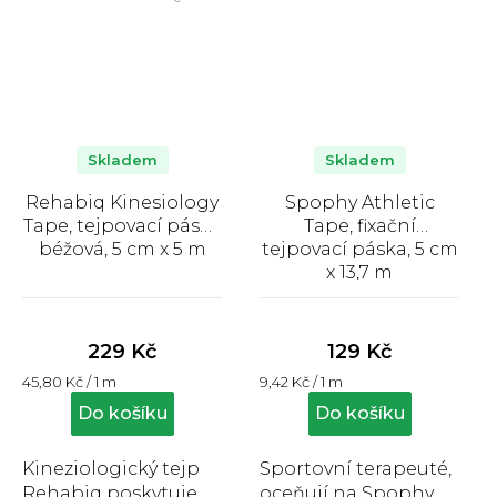
Balení obsahuje 40
ks...
Skladem
Skladem
Rehabiq Kinesiology
Spophy Athletic
Tape, tejpovací páska
Tape, fixační
béžová, 5 cm x 5 m
tejpovací páska, 5 cm
x 13,7 m
Průměrné
Průměrné
hodnocení
hodnocení
produktu
produktu
229 Kč
129 Kč
je
je
Měrná
Měrná
45,80 Kč / 1 m
9,42 Kč / 1 m
5,0
5,0
cena:
cena:
z
z
Do košíku
Do košíku
5
5
hvězdiček.
hvězdiček.
Kineziologický tejp
Sportovní terapeuté,
Rehabiq poskytuje
oceňují na Spophy