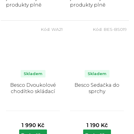
produkty plně
produkty plně
hrazeny zákazníkem.
hrazeny zákazníkem.
Sedačka do sprchy
Duralová anatomická
Besco je vhodná k
hůl Besco poskytuje...
Kód:
WA21
Kód:
BES-BS019
pohodlnému a...
Skladem
Skladem
Besco Dvoukolové
Besco Sedačka do
chodítko skládací
sprchy
Průměrné
Průměrné
hodnocení
hodnocení
produktu
produktu
1 990 Kč
1 190 Kč
je
je