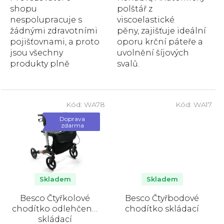
shopu
polštář z
nespolupracuje s
viscoelastické
žádnými zdravotními
pěny, zajišťuje ideální
pojišťovnami, a proto
oporu krční páteře a
jsou všechny
uvolnění šíjových
produkty plně
svalů.
hrazeny zákazníkem.
Nasazovací madlo na
vanu pro bezpečné
Kód:
WA78
Kód:
WA17
a...
Doprava
zdarma
Skladem
Skladem
Besco Čtyřkolové
Besco Čtyřbodové
chodítko odlehčené,
chodítko skládací
skládací