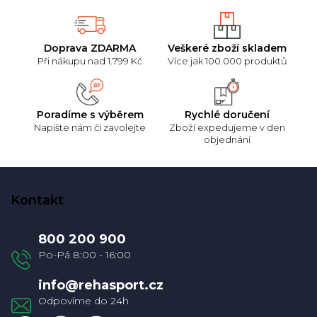
Doprava ZDARMA
Veškeré zboží skladem
Při nákupu nad 1.799 Kč
Více jak 100.000 produktů
Poradíme s výběrem
Rychlé doručení
Napište nám či zavolejte
Zboží expedujeme v den
objednání
Z
á
Kontakt
p
a
800 200 900
t
í
info
@
rehasport.cz