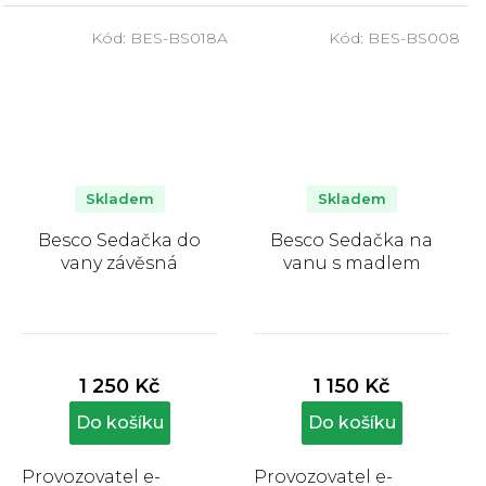
Kód:
BES-BS018A
Kód:
BES-BS008
Skladem
Skladem
Besco Sedačka do
Besco Sedačka na
vany závěsná
vanu s madlem
Průměrné
Průměrné
hodnocení
hodnocení
produktu
produktu
1 250 Kč
1 150 Kč
je
je
4,7
5,0
Do košíku
Do košíku
z
z
5
5
Provozovatel e-
Provozovatel e-
hvězdiček.
hvězdiček.