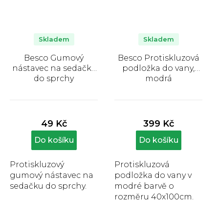
Skladem
Skladem
Besco Gumový
Besco Protiskluzová
nástavec na sedačky
podložka do vany,
do sprchy
modrá
Průměrné
Průměrné
hodnocení
hodnocení
produktu
produktu
49 Kč
399 Kč
je
je
5,0
5,0
Do košíku
Do košíku
z
z
5
5
Protiskluzový
Protiskluzová
hvězdiček.
hvězdiček.
gumový nástavec na
podložka do vany v
sedačku do sprchy.
modré barvě o
rozměru 40x100cm.