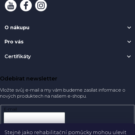
O nákupu
Pro vás
Certifikáty
Odebírat newsletter
Vložte svůj e-mail a my vám budeme zasílat informace o
nových produktech na našem e-shopu.
E-mail
Přihlásit se
Stejně jako rehabilitační pomůcky mohou ulevit