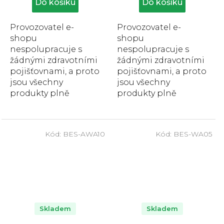
5,0
5,0
Do košíku
Do košíku
z
z
5
5
Provozovatel e-
Provozovatel e-
hvězdiček.
hvězdiček.
shopu
shopu
nespolupracuje s
nespolupracuje s
žádnými zdravotními
žádnými zdravotními
pojišťovnami, a proto
pojišťovnami, a proto
jsou všechny
jsou všechny
produkty plně
produkty plně
hrazeny zákazníkem.
hrazeny zákazníkem.
Dvoukolové chodítko
Sedačka do sprchy
Besco je
Besco usnadňuje
Kód:
BES-AWA10
Kód:
BES-WA05
kompenzační
uživatelům...
pomůcka,...
Skladem
Skladem