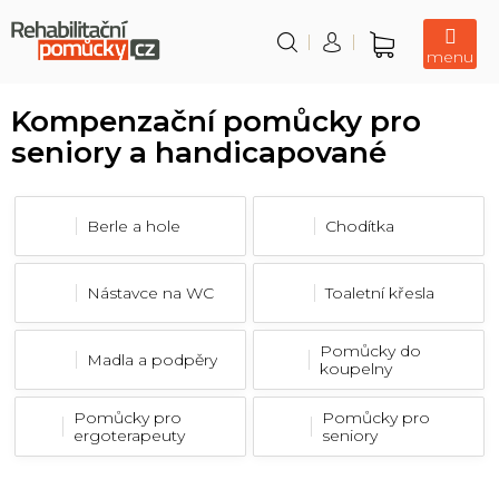
Přejít
na
obsah
Nákupní
košík
P
Kompenzační pomůcky pro
o
seniory a handicapované
s
t
r
Berle a hole
Chodítka
a
n
n
Nástavce na WC
Toaletní křesla
í
p
Pomůcky do
Madla a podpěry
koupelny
a
n
Pomůcky pro
Pomůcky pro
ergoterapeuty
seniory
e
l