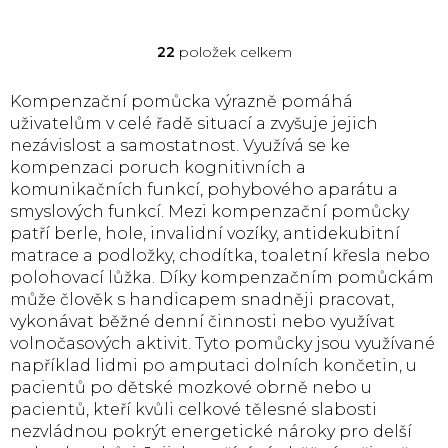
Toaletní křeslo Besco
Dvoukolové chodítko
je určené osobám s
široké má odolný
22
položek celkem
O
omezenou...
duralový rám...
v
l
Kompenzační pomůcka výrazně pomáhá
á
uživatelům v celé řadě situací a zvyšuje jejich
d
nezávislost a samostatnost. Využívá se ke
a
kompenzaci poruch kognitivních a
c
komunikačních funkcí, pohybového aparátu a
í
p
smyslových funkcí. Mezi kompenzační pomůcky
r
patří berle, hole, invalidní vozíky, antidekubitní
v
matrace a podložky, chodítka, toaletní křesla nebo
k
polohovací lůžka. Díky kompenzačním pomůckám
y
může člověk s handicapem snadněji pracovat,
v
vykonávat běžné denní činnosti nebo využívat
ý
volnočasových aktivit. Tyto pomůcky jsou využívané
p
i
například lidmi po amputaci dolních končetin, u
s
pacientů po dětské mozkové obrně nebo u
u
pacientů, kteří kvůli celkové tělesné slabosti
nezvládnou pokrýt energetické nároky pro delší