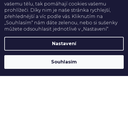
vašemu tělu, tak pomáhají cookies vašemu
prohlížeči. Díky nim je naše stránka rychlejší,
přehlednější a víc podle vás. Kliknutím na
Doprava
„Souhlasím“ nám dáte zelenou, nebo si sušenky
můžete odsouhlasit jednotlivě v „Nastavení“.
Platba
Nastavení
Shoptet
Copyright 2026
Rehabilitační pomůcky
. Všechna práva
Souhlasím
vyhrazena.
Upravit nastavení cookies