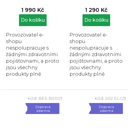
hodnocení
hodnocení
produktu
produktu
1 990 Kč
1 290 Kč
je
je
5,0
5,0
Do košíku
Do košíku
z
z
5
5
Provozovatel e-
Provozovatel e-
hvězdiček.
hvězdiček.
shopu
shopu
nespolupracuje s
nespolupracuje s
žádnými zdravotními
žádnými zdravotními
pojišťovnami, a proto
pojišťovnami, a proto
jsou všechny
jsou všechny
produkty plně
produkty plně
hrazeny zákazníkem.
hrazeny zákazníkem.
Nástavec na WC s
Nástavec WC s
madly je určen pro...
poklopem Besco
Kód:
BES-BS033
Kód:
202 ELC/5
usnadňuje
uživatelům...
Doprava
Doprava
zdarma
zdarma