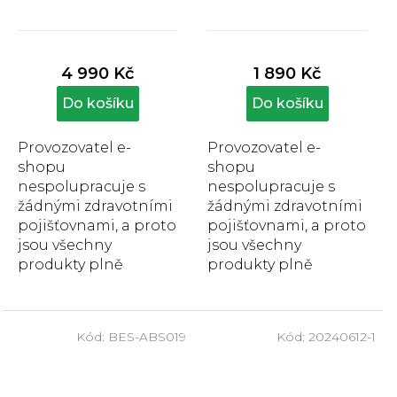
Průměrné
Průměrné
hodnocení
hodnocení
produktu
produktu
4 990 Kč
1 890 Kč
je
je
4,9
5,0
Do košíku
Do košíku
z
z
5
5
Provozovatel e-
Provozovatel e-
hvězdiček.
hvězdiček.
shopu
shopu
nespolupracuje s
nespolupracuje s
žádnými zdravotními
žádnými zdravotními
pojišťovnami, a proto
pojišťovnami, a proto
jsou všechny
jsou všechny
produkty plně
produkty plně
hrazeny zákazníkem.
hrazeny zákazníkem.
Čtyřkolové chodítko
Skládací čtyřbodové
Besco poskytuje
chodítko Besco
Kód:
BES-ABS019
Kód:
20240612-1
oporu a...
slouží k...