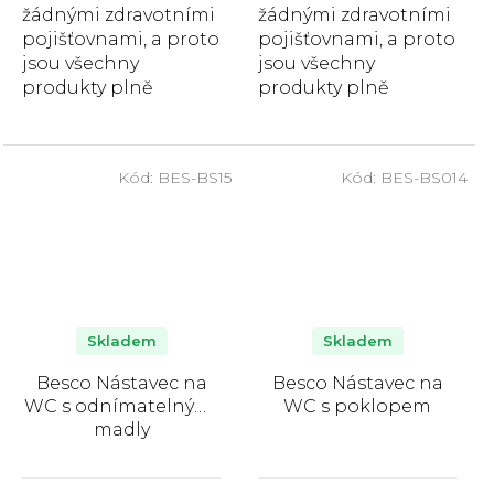
žádnými zdravotními
žádnými zdravotními
pojišťovnami, a proto
pojišťovnami, a proto
jsou všechny
jsou všechny
produkty plně
produkty plně
hrazeny zákazníkem.
hrazeny zákazníkem.
Univerzální plastová
Besco Duralová hůl
nádoba na moč s
skládací anatomická
Kód:
BES-BS15
Kód:
BES-BS014
měrkou o...
poskytuje...
Skladem
Skladem
Besco Nástavec na
Besco Nástavec na
WC s odnímatelnými
WC s poklopem
madly
Průměrné
Průměrné