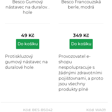
Besco Gumový
Besco Francouzská
nástavec na duralové
berle, modrá
hole
Průměrné
Průměrné
hodnocení
hodnocení
produktu
produktu
49 Kč
349 Kč
je
je
5,0
5,0
Do košíku
Do košíku
z
z
5
5
Protiskluzový
Provozovatel e-
hvězdiček.
hvězdiček.
gumový nástavec na
shopu
duralové hole.
nespolupracuje s
žádnými zdravotními
pojišťovnami, a proto
jsou všechny
produkty plně
hrazeny zákazníkem.
Besco Francouzská
berle v modré barvě.
Kód:
BES-BS042
Kód:
WA09
Výška od...