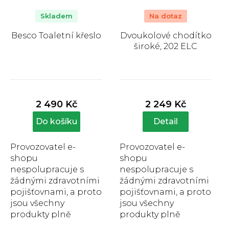
Skladem
Na dotaz
Besco Toaletní křeslo
Dvoukolové chodítko
široké, 202 ELC
Průměrné
Průměrné
hodnocení
hodnocení
produktu
produktu
2 490 Kč
2 249 Kč
je
je
5,0
5,0
Do košíku
Detail
z
z
5
5
Provozovatel e-
Provozovatel e-
hvězdiček.
hvězdiček.
shopu
shopu
nespolupracuje s
nespolupracuje s
žádnými zdravotními
žádnými zdravotními
pojišťovnami, a proto
pojišťovnami, a proto
jsou všechny
jsou všechny
produkty plně
produkty plně
hrazeny zákazníkem.
hrazeny zákazníkem.