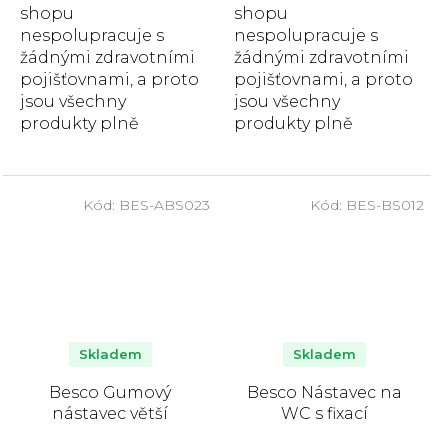
shopu
shopu
nespolupracuje s
nespolupracuje s
žádnými zdravotními
žádnými zdravotními
pojišťovnami, a proto
pojišťovnami, a proto
jsou všechny
jsou všechny
produkty plně
produkty plně
hrazeny zákazníkem.
hrazeny zákazníkem.
Závěsná sedačka do
Sedačka je ideální
vany Besco
pro pohodlný přesun
Kód:
BES-ABS023
Kód:
BES-BS012
usnadňuje vstup do...
a bezpečné...
Skladem
Skladem
Besco Gumový
Besco Nástavec na
nástavec větší
WC s fixací