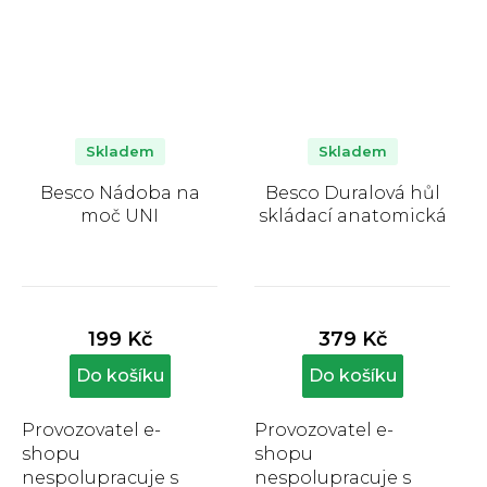
Skladem
Skladem
Besco Nádoba na
Besco Duralová hůl
moč UNI
skládací anatomická
Průměrné
Průměrné
hodnocení
hodnocení
produktu
produktu
199 Kč
379 Kč
je
je
5,0
5,0
Do košíku
Do košíku
z
z
5
5
Provozovatel e-
Provozovatel e-
hvězdiček.
hvězdiček.
shopu
shopu
nespolupracuje s
nespolupracuje s