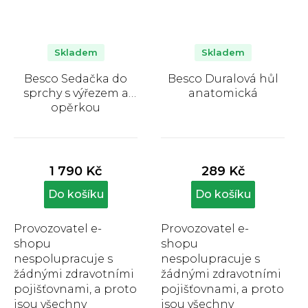
Skladem
Skladem
Besco Sedačka do
Besco Duralová hůl
sprchy s výřezem a
anatomická
opěrkou
Průměrné
Průměrné
hodnocení
hodnocení
produktu
produktu
1 790 Kč
289 Kč
je
je
5,0
5,0
Do košíku
Do košíku
z
z
5
5
Provozovatel e-
Provozovatel e-
hvězdiček.
hvězdiček.
shopu
shopu
nespolupracuje s
nespolupracuje s
žádnými zdravotními
žádnými zdravotními
pojišťovnami, a proto
pojišťovnami, a proto
jsou všechny
jsou všechny