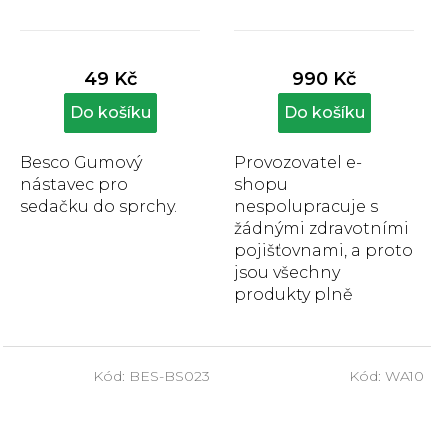
Průměrné
Průměrné
hodnocení
hodnocení
produktu
produktu
49 Kč
990 Kč
je
je
5,0
5,0
Do košíku
Do košíku
z
z
5
5
Besco Gumový
Provozovatel e-
hvězdiček.
hvězdiček.
nástavec pro
shopu
sedačku do sprchy.
nespolupracuje s
žádnými zdravotními
pojišťovnami, a proto
jsou všechny
produkty plně
hrazeny zákazníkem.
Nástavec na WC je
určen pro lidí, kteří
Kód:
BES-BS023
Kód:
WA10
mají...