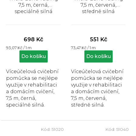
7,5 m, černá,
7,5 m, červená,
speciálně silná
středně silná
Průměrné
Průměrné
hodnocení
hodnocení
produktu
produktu
698 Kč
551 Kč
je
je
Měrná
Měrná
93,07 Kč / 1 m
73,47 Kč / 1 m
5,0
5,0
cena:
cena:
z
z
Do košíku
Do košíku
5
5
hvězdiček.
hvězdiček.
Víceúčelová cvičební
Víceúčelová cvičební
pomůcka se nejlépe
pomůcka se nejlépe
využije v rehabilitaci
využije v rehabilitaci
a domácím cvičení,
a domácím cvičení,
7,5 m, černá,
7,5 m, červená,
speciálně silná.
středně silná.
Kód:
51020
Kód:
51040