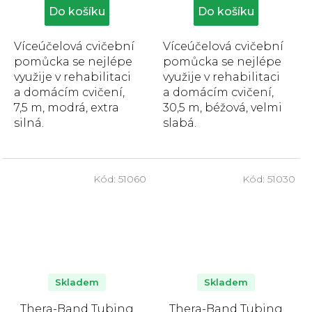
cena:
cena:
z
z
Do košíku
Do košíku
5
5
hvězdiček.
hvězdiček.
Víceúčelová cvičební
Víceúčelová cvičební
pomůcka se nejlépe
pomůcka se nejlépe
využije v rehabilitaci
využije v rehabilitaci
a domácím cvičení,
a domácím cvičení,
7,5 m, modrá, extra
30,5 m, béžová, velmi
silná.
slabá.
Kód:
51060
Kód:
51030
Skladem
Skladem
Thera-Band Tubing
Thera-Band Tubing