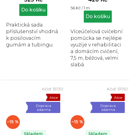
je
je
Měrná
56 Kč / 1 m
5,0
5,0
Do košíku
cena:
z
z
Do košíku
5
5
Praktická sada
hvězdiček.
hvězdiček.
příslušenství vhodná
Víceúčelová cvičební
k posilovacím
pomůcka se nejlépe
gumám a tubingu.
využije v rehabilitaci
a domácím cvičení,
7,5 m, béžová, velmi
slabá.
Kód:
51130
Kód:
51150
Akce
Akce
Doprava
Doprava
zdarma
zdarma
–15 %
–15 %
Skladem
Skladem