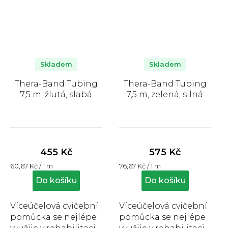
Skladem
Skladem
Thera-Band Tubing
Thera-Band Tubing
7,5 m, žlutá, slabá
7,5 m, zelená, silná
Průměrné
Průměrné
hodnocení
hodnocení
produktu
produktu
455 Kč
575 Kč
je
je
Měrná
Měrná
60,67 Kč / 1 m
76,67 Kč / 1 m
5,0
5,0
cena:
cena:
z
z
Do košíku
Do košíku
5
5
hvězdiček.
hvězdiček.
Víceúčelová cvičební
Víceúčelová cvičební
pomůcka se nejlépe
pomůcka se nejlépe