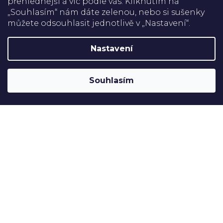
přehlednější a víc podle vás. Kliknutím na
Doprava
„Souhlasím“ nám dáte zelenou, nebo si sušenky
můžete odsouhlasit jednotlivě v „Nastavení“.
Platba
Nastavení
Shoptet
Copyright 2026
Rehabilitační pomůcky
. Všechna práva
Souhlasím
vyhrazena.
Upravit nastavení cookies