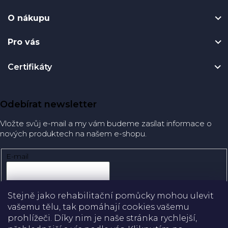
O nákupu
Pro vás
Certifikáty
Odebírat newsletter
Vložte svůj e-mail a my vám budeme zasílat informace o
nových produktech na našem e-shopu.
E-mail
Přihlásit se
Stejně jako rehabilitační pomůcky mohou ulevit
vašemu tělu, tak pomáhají cookies vašemu
prohlížeči. Díky nim je naše stránka rychlejší,