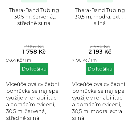
Thera-Band Tubing
Thera-Band Tubing
30,5 m, červená,
30,5 m, modrá, extra
středně silná
silná
Průměrné
Průměrné
hodnocení
hodnocení
2 069 Kč
2 580 Kč
produktu
produktu
1 758 Kč
2 193 Kč
je
je
Měrná
Měrná
57,64 Kč / 1 m
71,90 Kč / 1 m
5,0
5,0
cena:
cena:
z
z
Do košíku
Do košíku
5
5
hvězdiček.
hvězdiček.
Víceúčelová cvičební
Víceúčelová cvičební
pomůcka se nejlépe
pomůcka se nejlépe
využije v rehabilitaci
využije v rehabilitaci
a domácím cvičení,
a domácím cvičení,
30,5 m, červená,
30,5 m, modrá, extra
středně silná.
silná.