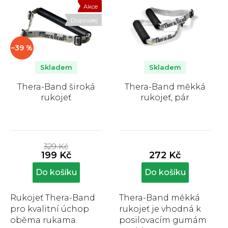
p
Akce
i
Doprodej
s
p
–39 %
r
o
Skladem
Skladem
d
Thera-Band široká
Thera-Band měkká
u
rukojeť
rukojeť, pár
k
t
Průměrné
Průměrné
ů
hodnocení
hodnocení
329 Kč
produktu
produktu
199 Kč
272 Kč
je
je
5,0
5,0
Do košíku
Do košíku
z
z
5
5
Rukojeť Thera-Band
Thera-Band měkká
hvězdiček.
hvězdiček.
pro kvalitní úchop
rukojeť je vhodná k
oběma rukama.
posilovacím gumám