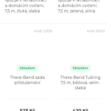
využije v rehabilitaci
využije v rehabilitaci
a domácím cvičení,
a domácím cvičení,
7,5 m, žlutá, slabá.
7,5 m, zelená, silná.
Kód:
22135
Kód:
51010
Skladem
Skladem
Thera-Band sada
Thera-Band Tubing
příslušenství
7,5 m, béžová, velmi
slabá
Průměrné
Průměrné
hodnocení
hodnocení
produktu
produktu
523 Kč
420 Kč