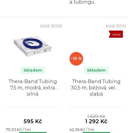
a tubingu.
Kód:
51050
Kód:
51110
Akce
–15 %
Skladem
Skladem
Thera-Band Tubing
Thera-Band Tubing
7,5 m, modrá, extra
30,5 m, béžová, velmi
silná
slabá
Průměrné
Průměrné
hodnocení
hodnocení
1 520 Kč
produktu
produktu
595 Kč
1 292 Kč
je
je
Měrná
Měrná
79,33 Kč / 1 m
42,36 Kč / 1 m
4,2
5,0