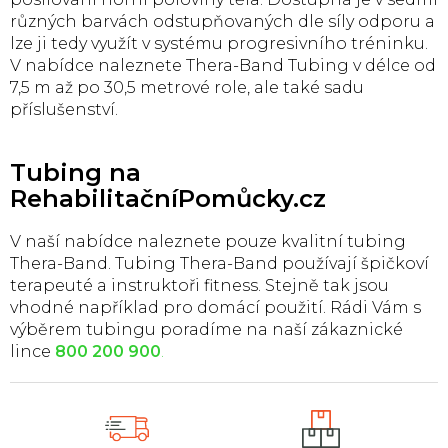
c
různých barvách odstupňovaných dle síly odporu a
í
p
lze ji tedy využít v systému progresivního tréninku.
r
V nabídce naleznete Thera-Band Tubing v délce od
v
7,5 m až po 30,5 metrové role, ale také sadu
k
příslušenství.
y
v
ý
Tubing na
p
RehabilitačníPomůcky.cz
i
s
u
V naší nabídce naleznete pouze kvalitní tubing
Thera-Band. Tubing Thera-Band používají špičkoví
terapeuté a instruktoři fitness. Stejně tak jsou
vhodné například pro domácí použití. Rádi Vám s
výběrem tubingu poradíme na naší zákaznické
lince
800 200 900
.