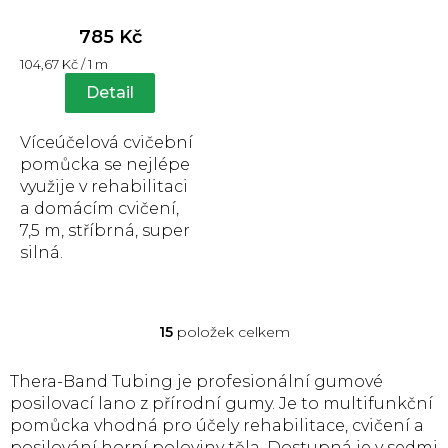
hodnocení
produktu
785 Kč
je
Měrná
104,67 Kč / 1 m
5,0
cena:
z
Detail
5
hvězdiček.
Víceúčelová cvičební
pomůcka se nejlépe
využije v rehabilitaci
a domácím cvičení,
7,5 m, stříbrná, super
silná.
15
položek celkem
O
v
l
Thera-Band Tubing je profesionální gumové
á
posilovací lano z přírodní gumy. Je to multifunkční
d
pomůcka vhodná pro účely rehabilitace, cvičení a
a
posilování horní poloviny těla. Dostupná je v sedmi