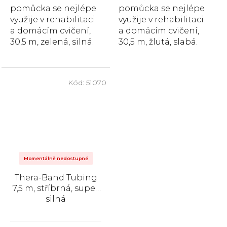
pomůcka se nejlépe
pomůcka se nejlépe
využije v rehabilitaci
využije v rehabilitaci
a domácím cvičení,
a domácím cvičení,
30,5 m, zelená, silná.
30,5 m, žlutá, slabá.
Kód:
51070
Momentálně nedostupné
Thera-Band Tubing
7,5 m, stříbrná, super
silná
Průměrné