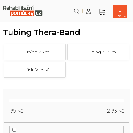
Přejít
na
obsah
Nákupní
košík
Tubing Thera-Band
Tubing 7,5 m
Tubing 30,5 m
Příslušenství
199
Kč
2193
Kč