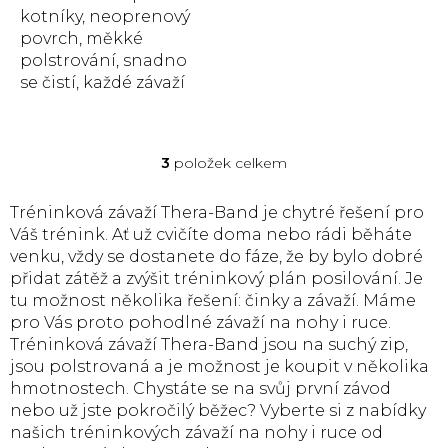
kotníky, neoprenový
povrch, měkké
polstrování, snadno
se čistí, každé závaží
váží 700 g.
3
položek celkem
O
v
l
Tréninková závaží Thera-Band je chytré řešení pro
á
Váš trénink. Ať už cvičíte doma nebo rádi běháte
d
venku, vždy se dostanete do fáze, že by bylo dobré
a
přidat zátěž a zvýšit tréninkový plán posilování. Je
c
tu možnost několika řešení: činky a závaží. Máme
í
p
pro Vás proto pohodlné závaží na nohy i ruce.
r
Tréninková závaží Thera-Band jsou na suchý zip,
v
jsou polstrovaná a je možnost je koupit v několika
k
hmotnostech. Chystáte se na svůj první závod
y
nebo už jste pokročilý běžec? Vyberte si z nabídky
v
našich tréninkových závaží na nohy i ruce od
ý