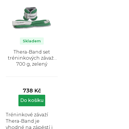
Skladem
Thera-Band set
tréninkových závaží,
700 g, zelený
Průměrné
hodnocení
produktu
738 Kč
je
5,0
Do košíku
z
5
Tréninkové závaží
hvězdiček.
Thera-Band je
vhodné na zápěstí i