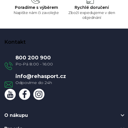
Poradíme s výběrem
Rychlé doručení
Napište nám či zavolejte
Zboží expedujeme v den
objednání
Z
á
Kontakt
p
a
800 200 900
t
í
info
@
rehasport.cz
O nákupu