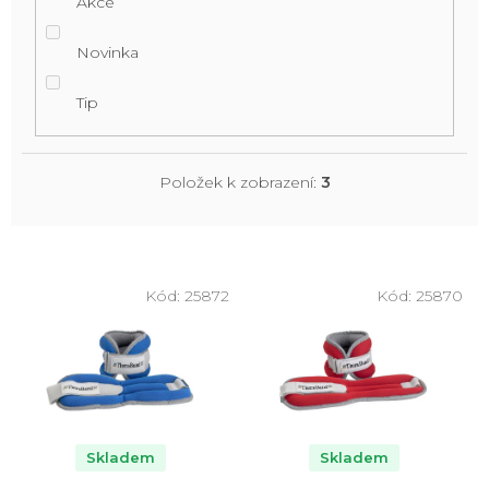
Akce
Novinka
Tip
Položek k zobrazení:
3
V
ý
Kód:
25872
Kód:
25870
p
i
s
p
r
o
Skladem
Skladem