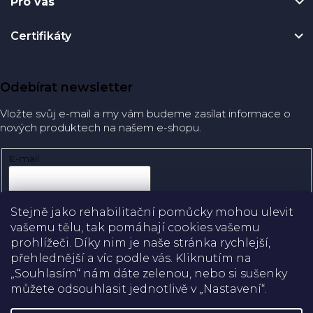
Pro vás
Certifikáty
Odebírat newsletter
Vložte svůj e-mail a my vám budeme zasílat informace o
nových produktech na našem e-shopu.
E-mail
Přihlásit se
Stejně jako rehabilitační pomůcky mohou ulevit
vašemu tělu, tak pomáhají cookies vašemu
prohlížeči. Díky nim je naše stránka rychlejší,
přehlednější a víc podle vás. Kliknutím na
Doprava
„Souhlasím“ nám dáte zelenou, nebo si sušenky
můžete odsouhlasit jednotlivě v „Nastavení“.
Platba