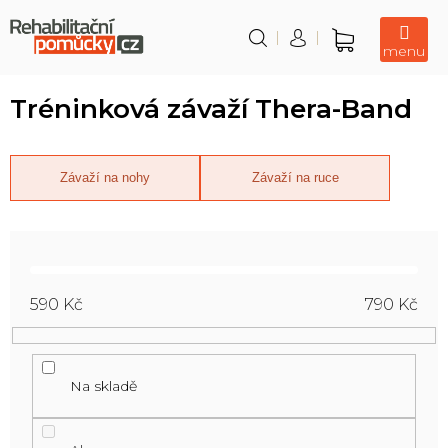
Přejít
na
obsah
Nákupní
košík
Tréninková závaží Thera-Band
Závaží na nohy
Závaží na ruce
590
Kč
790
Kč
Na skladě