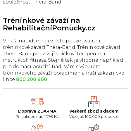
společnosti Thera-Band.
p
i
s
u
Tréninkové závaží na
RehabilitačníPomůcky.cz
V naší nabídce naleznete pouze kvalitní
tréninkové závaží Thera-Band. Tréninkové závaží
Thera-Band používají špičkoví terapeuté a
instruktoři fitness. Stejně tak je vhodné například
pro domácí použití. Rádi Vám s výběrem
tréninkového závaží poradíme na naší zákaznické
lince
800 200 900
.
Doprava ZDARMA
Veškeré zboží skladem
Při nákupu nad 1.799 Kč
Více jak 100.000 produktů