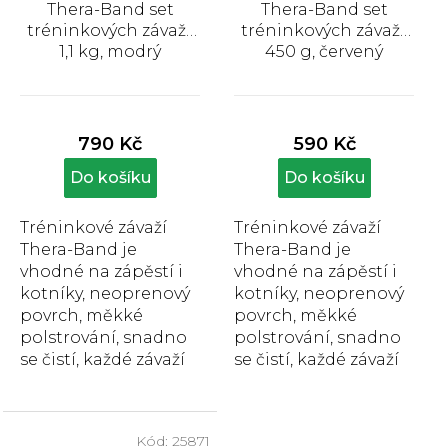
d
Thera-Band set
Thera-Band set
u
tréninkových závaží,
tréninkových závaží,
k
1,1 kg, modrý
450 g, červený
t
Průměrné
Průměrné
ů
hodnocení
hodnocení
produktu
produktu
790 Kč
590 Kč
je
je
5,0
5,0
Do košíku
Do košíku
z
z
5
5
Tréninkové závaží
Tréninkové závaží
hvězdiček.
hvězdiček.
Thera-Band je
Thera-Band je
vhodné na zápěstí i
vhodné na zápěstí i
kotníky, neoprenový
kotníky, neoprenový
povrch, měkké
povrch, měkké
polstrování, snadno
polstrování, snadno
se čistí, každé závaží
se čistí, každé závaží
váží 1,1 kg.
váží 450 g.
Kód:
25871