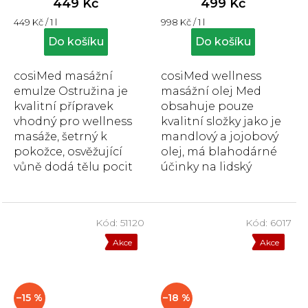
449 Kč
499 Kč
je
je
Měrná
Měrná
449 Kč / 1 l
998 Kč / 1 l
5,0
5,0
cena:
cena:
z
z
Do košíku
Do košíku
5
5
hvězdiček.
hvězdiček.
cosiMed masážní
cosiMed wellness
emulze Ostružina je
masážní olej Med
kvalitní přípravek
obsahuje pouze
vhodný pro wellness
kvalitní složky jako je
masáže, šetrný k
mandlový a jojobový
pokožce, osvěžující
olej, má blahodárné
vůně dodá tělu pocit
účinky na lidský
uvolnění.
organismus, je
účinný proti
bolestem hlavy a...
Kód:
51120
Kód:
6017
Akce
Akce
–15 %
–18 %