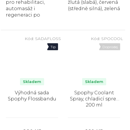
pro rehabilitaci,
žlutá (slabá), červená
automasáž i
(středně silná), zelená
regeneraci po
(silná) a modrá (extra
sportu. Pomáhá
silná). Posilovací...
uvolnit svaly,
stimuluje krevní
Kód:
SADAFLOSS
Kód:
SPOCOOL
oběh a je...
Tip
Doprodej
Skladem
Skladem
Výhodná sada
Spophy Coolant
Spophy Flossbandu
Spray, chladicí sprej,
200 ml
Průměrné
Průměrné
hodnocení
hodnocení
produktu
produktu