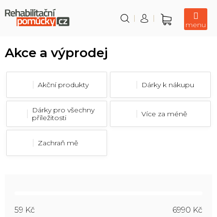
Přejít
na
obsah
Nákupní
košík
Akce a výprodej
Akční produkty
Dárky k nákupu
Dárky pro všechny
Více za méně
příležitosti
Zachraň mě
59
Kč
6990
Kč