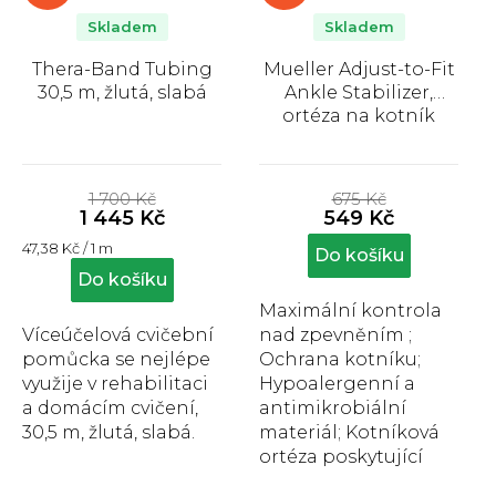
Skladem
Skladem
Thera-Band Tubing
Mueller Adjust-to-Fit
30,5 m, žlutá, slabá
Ankle Stabilizer,
ortéza na kotník
Průměrné
Průměrné
hodnocení
hodnocení
1 700 Kč
675 Kč
produktu
produktu
1 445 Kč
549 Kč
je
je
Měrná
47,38 Kč / 1 m
5,0
4,1
Do košíku
cena:
z
z
Do košíku
5
5
Maximální kontrola
hvězdiček.
hvězdiček.
Víceúčelová cvičební
nad zpevněním ;
pomůcka se nejlépe
Ochrana kotníku;
využije v rehabilitaci
Hypoalergenní a
a domácím cvičení,
antimikrobiální
30,5 m, žlutá, slabá.
materiál; Kotníková
ortéza poskytující
optimální oporu a