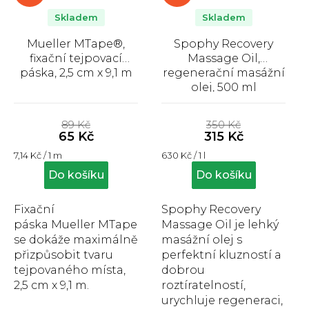
Skladem
Skladem
Mueller MTape®,
Spophy Recovery
fixační tejpovací
Massage Oil,
páska, 2,5 cm x 9,1 m
regenerační masážní
olej, 500 ml
Průměrné
Průměrné
hodnocení
hodnocení
89 Kč
350 Kč
produktu
produktu
65 Kč
315 Kč
je
je
Měrná
Měrná
7,14 Kč / 1 m
630 Kč / 1 l
3,9
5,0
cena:
cena:
z
z
Do košíku
Do košíku
5
5
hvězdiček.
hvězdiček.
Fixační
Spophy Recovery
páska Mueller MTape
Massage Oil je lehký
se dokáže maximálně
masážní olej s
přizpůsobit tvaru
perfektní kluzností a
tejpovaného místa,
dobrou
2,5 cm x 9,1 m.
roztíratelností,
urychluje regeneraci,