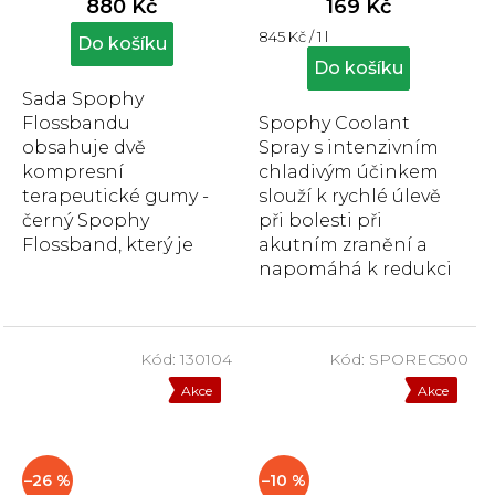
880 Kč
169 Kč
je
je
Měrná
845 Kč / 1 l
5,0
4,9
Do košíku
cena:
z
z
Do košíku
5
5
Sada Spophy
hvězdiček.
hvězdiček.
Flossbandu
Spophy Coolant
obsahuje dvě
Spray s intenzivním
kompresní
chladivým účinkem
terapeutické gumy -
slouží k rychlé úlevě
černý Spophy
při bolesti při
Flossband, který je
akutním zranění a
vhodný pro použití v
napomáhá k redukci
oblasti větších
otoku a k rychlejší
kloubů a
regeneraci. Chladivý
objemnějších
sprej...
Kód:
130104
Kód:
SPOREC500
svalových skupin....
Akce
Akce
–26 %
–10 %