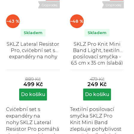
Doprodej
Doprodej
–43 %
–48 %
Skladem
Skladem
SKLZ Lateral Resistor
SKLZ Pro Knit Mini
Pro, cvičební set s
Band Light, textilní
expandéry na nohy
posilovací smyčka -
6,5 cm x 35 cm (slabá)
Průměrné
Průměrné
hodnocení
hodnocení
889 Kč
479 Kč
produktu
produktu
499 Kč
249 Kč
je
je
5,0
5,0
Do košíku
Do košíku
z
z
5
5
Cvičební set s
Textilní posilovací
hvězdiček.
hvězdiček.
expandéry na
smyčka SKLZ Pro
nohy SKLZ Lateral
Knit Mini Band
Resistor Pro pomáhá
zlepšuje pohyblivost