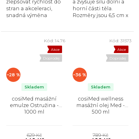
zlepšovat rychlost do
a zvyšuje sílu dolní a
stran a akceleraci,
horní části těla.
snadná výměna
Rozměry jsou 6,5 cm x
tréninkových kabelů.
35 cm, dostupné ve
třech stupních
odporu -...
Kód:
14.76
Kód:
31573
Akce
Akce
Doprodej
Doprodej
–28 %
–36 %
Skladem
Skladem
cosiMed masážní
cosiMed wellness
emulze Ostružina -
masážní olej Med -
1000 ml
500 ml
Průměrné
Průměrné
hodnocení
hodnocení
629 Kč
789 Kč
produktu
produktu