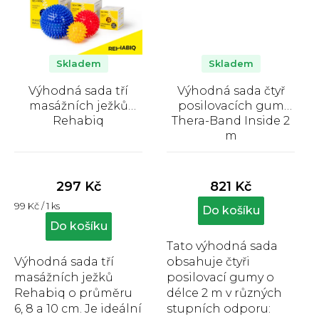
Skladem
Skladem
Výhodná sada tří
Výhodná sada čtyř
masážních ježků
posilovacích gum
Rehabiq
Thera-Band Inside 2
m
Průměrné
Průměrné
hodnocení
hodnocení
produktu
produktu
297 Kč
821 Kč
je
je
Měrná
99 Kč / 1 ks
4,9
5,0
Do košíku
cena:
z
z
Do košíku
5
5
Tato výhodná sada
hvězdiček.
hvězdiček.
Výhodná sada tří
obsahuje čtyři
masážních ježků
posilovací gumy o
Rehabiq o průměru
délce 2 m v různých
6, 8 a 10 cm. Je ideální
stupních odporu: