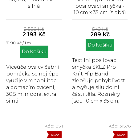
silná
posilovací smyčka -
10 cm x 35 cm (slabá)
Průměrné
Průměrné
hodnocení
hodnocení
2 580 Kč
549 Kč
produktu
produktu
2 193 Kč
289 Kč
je
je
Měrná
71,90 Kč / 1 m
5,0
5,0
Do košíku
cena:
z
z
Do košíku
5
5
Textilní posilovací
hvězdiček.
hvězdiček.
Víceúčelová cvičební
smyčka SKLZ Pro
pomůcka se nejlépe
Knit Hip Band
využije v rehabilitaci
zlepšuje pohyblivost
a domácím cvičení,
a zvyšuje sílu dolní
30,5 m, modrá, extra
části těla. Rozměry
silná.
jsou 10 cm x 35 cm,
dostupné ve třech
stupních odporu -
lehké,...
Kód:
05.11
Kód:
31576
Akce
Akce