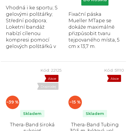
5
5
Vhodná i ke sportu; S
hvězdiček.
hvězdiček.
gelovými polštářky;
Fixační páska
Střední podpora;
Mueller MTape se
Loketní bandáž
dokáže maximálně
nabízí cílenou
přizpůsobit tvaru
kompresi pomocí
tejpovaného místa, 5
gelových polštářků v
cm x 13,7 m.
oblasti pod loktem,
je vyrobena z
prodyšného...
Kód:
22125
Kód:
51110
Akce
Akce
Doprodej
–39 %
–15 %
Skladem
Skladem
Thera-Band široká
Thera-Band Tubing
rukojeť
30,5 m, béžová, velmi