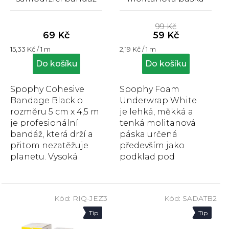
t
černá 5 cm x 4,5 m
bílá 7cm x 27 m
Průměrné
Průměrné
ů
hodnocení
hodnocení
99 Kč
produktu
produktu
69 Kč
59 Kč
je
je
Měrná
Měrná
15,33 Kč / 1 m
2,19 Kč / 1 m
5,0
5,0
cena:
cena:
z
z
Do košíku
Do košíku
5
5
hvězdiček.
hvězdiček.
Spophy Cohesive
Spophy Foam
Bandage Black o
Underwrap White
rozměru 5 cm x 4,5 m
je lehká, měkká a
je profesionální
tenká molitanová
bandáž, která drží a
páska určená
přitom nezatěžuje
především jako
planetu. Vysoká
podklad pod
pružnost a
tejpovací pásku.
přilnavost, snadné a
bezbolestné sejmutí.
Kód:
RIQ-JEZ3
Kód:
SADATB2
Tip
Tip
Sleva