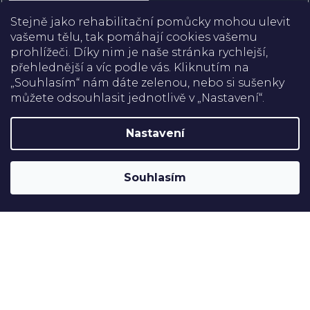
Přihlásit se
Stejně jako rehabilitační pomůcky mohou ulevit
vašemu tělu, tak pomáhají cookies vašemu
prohlížeči. Díky nim je naše stránka rychlejší,
přehlednější a víc podle vás. Kliknutím na
Doprava
„Souhlasím“ nám dáte zelenou, nebo si sušenky
můžete odsouhlasit jednotlivě v „Nastavení“.
Platba
Nastavení
Shoptet
Copyright 2026
Rehabilitační pomůcky
. Všechna práva
Souhlasím
vyhrazena.
Upravit nastavení cookies