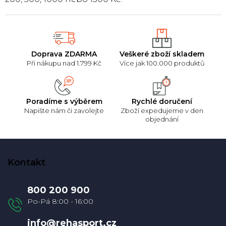
y
v
ý
p
i
Doprava ZDARMA
Veškeré zboží skladem
s
Při nákupu nad 1.799 Kč
Více jak 100.000 produktů
u
Poradíme s výběrem
Rychlé doručení
Napište nám či zavolejte
Zboží expedujeme v den
objednání
Z
á
Kontakt
p
a
800 200 900
t
í
info
@
rehasport.cz