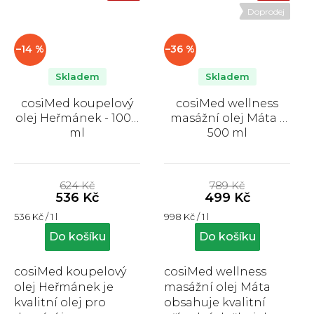
Doprodej
–14 %
–36 %
Skladem
Skladem
cosiMed koupelový
cosiMed wellness
olej Heřmánek - 1000
masážní olej Máta -
ml
500 ml
Průměrné
Průměrné
hodnocení
hodnocení
624 Kč
789 Kč
produktu
produktu
536 Kč
499 Kč
je
je
Měrná
Měrná
536 Kč / 1 l
998 Kč / 1 l
5,0
5,0
cena:
cena:
z
z
Do košíku
Do košíku
5
5
hvězdiček.
hvězdiček.
cosiMed koupelový
cosiMed wellness
olej Heřmánek je
masážní olej Máta
kvalitní olej pro
obsahuje kvalitní