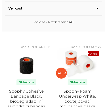
Velikost
Položek k zobrazení:
48
V
ý
Kód:
SPOBANBL5
Kód:
SPOFOAMW
p
Akce
i
s
p
–40 %
r
o
Skladem
Skladem
d
Spophy Cohesive
Spophy Foam
u
Bandage Black,
Underwrap White,
k
biodegradabilní
podtejpovací
samodržící bandáž
molitanová páska