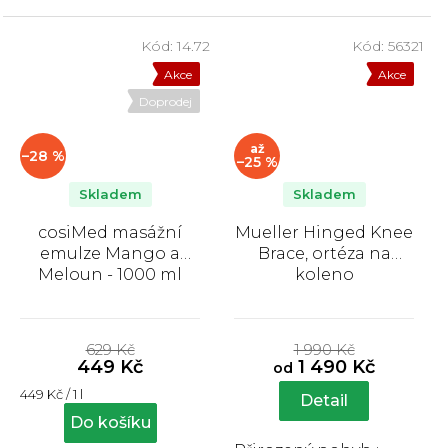
stabilitu kloubu díky
dvěma...
Kód:
14.72
Kód:
56321
Akce
Akce
Doprodej
až
–28 %
–25 %
Skladem
Skladem
cosiMed masážní
Mueller Hinged Knee
emulze Mango a
Brace, ortéza na
Meloun - 1000 ml
koleno
Průměrné
Průměrné
hodnocení
hodnocení
629 Kč
1 990 Kč
produktu
produktu
449 Kč
1 490 Kč
od
je
je
Měrná
449 Kč / 1 l
5,0
5,0
Detail
cena:
z
z
Do košíku
5
5