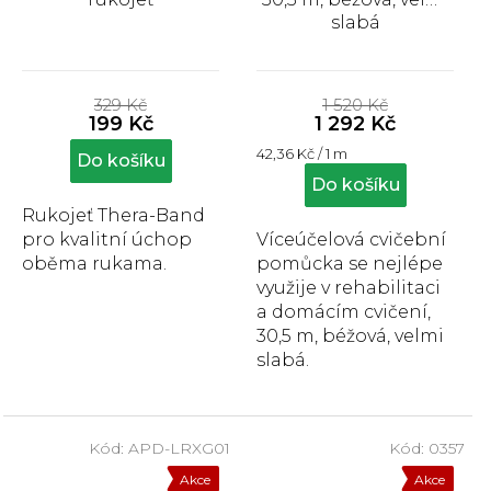
slabá
Průměrné
Průměrné
hodnocení
hodnocení
329 Kč
1 520 Kč
produktu
produktu
199 Kč
1 292 Kč
je
je
Měrná
42,36 Kč / 1 m
5,0
5,0
Do košíku
cena:
z
z
Do košíku
5
5
Rukojeť Thera-Band
hvězdiček.
hvězdiček.
pro kvalitní úchop
Víceúčelová cvičební
oběma rukama.
pomůcka se nejlépe
využije v rehabilitaci
a domácím cvičení,
30,5 m, béžová, velmi
slabá.
Kód:
APD-LRXG01
Kód:
0357
Akce
Akce