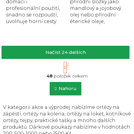
domácí i
přírodní složky jako
profesionální použití,
mandlový a jojobový
snadno se rozpouští,
olej nebo přírodní
uvolňuje horní cesty
éterické oleje,
dýchací, má
vhodný pro všechny
antibakteriální a
druhy masáží, má
aromaterapické...
energizující...
Načíst 24 dalších
S
1
2
t
O
r
48
položek celkem
v
á
l
n
á
Nahoru
k
d
o
a
v
c
á
V kategorii akce a výprodej nabízíme ortézy na
í
n
zápěstí, ortézy na kolena, ortézy na loket, kotníkové
p
í
ortézy, tejpy, praktické tašky a mnoho dalších
r
produktů. Dárkové poukazy nabízíme v hodnotách
v
k
200, 500, 1000 nebo 1500 Kč.