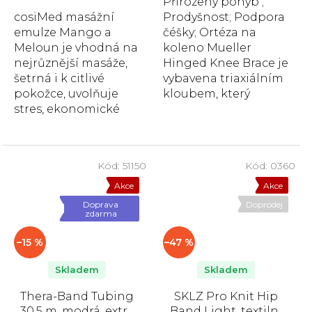
Přirozený pohyb ;
hvězdiček.
hvězdiček.
cosiMed masážní
Prodyšnost; Podpora
emulze Mango a
čéšky; Ortéza na
Meloun je vhodná na
koleno Mueller
nejrůznější masáže,
Hinged Knee Brace je
šetrná i k citlivé
vybavena triaxiálním
pokožce, uvolňuje
kloubem, který
stres, ekonomické
umožňuje přirozený
balení, dobrá
pohyb a poskytuje...
roztíratelnost.
Kód:
51150
Kód:
0360
Akce
Akce
Doprava
Doprodej
zdarma
–15 %
–47 %
Skladem
Skladem
Thera-Band Tubing
SKLZ Pro Knit Hip
30,5 m, modrá, extra
Band Light, textilní