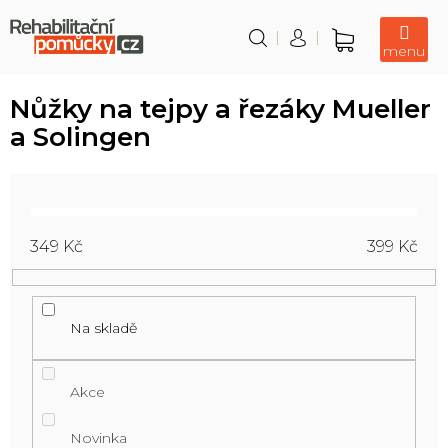
Přejít
na
obsah
Nákupní
košík
Nůžky na tejpy a řezáky Mueller
a Solingen
349
Kč
399
Kč
Na skladě
Akce
Novinka