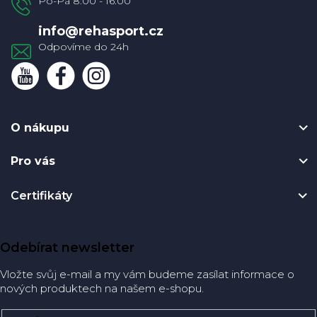
í
info
@
rehasport.cz
O nákupu
Pro vás
Certifikáty
Odebírat newsletter
Vložte svůj e-mail a my vám budeme zasílat informace o
nových produktech na našem e-shopu.