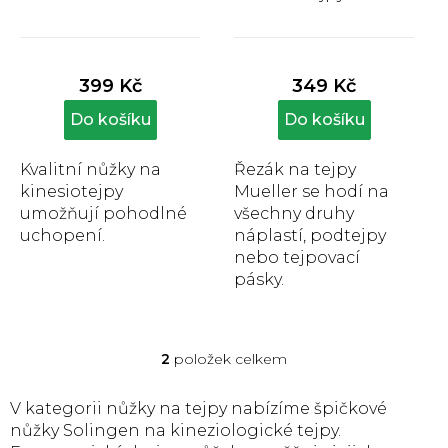
t
Průměrné
Průměrné
ů
hodnocení
hodnocení
produktu
produktu
399 Kč
349 Kč
je
je
4,6
5,0
Do košíku
Do košíku
z
z
5
5
Kvalitní nůžky na
Řezák na tejpy
hvězdiček.
hvězdiček.
kinesiotejpy
Mueller se hodí na
umožňují pohodlné
všechny druhy
uchopení.
náplastí, podtejpy
nebo tejpovací
pásky.
2
položek celkem
O
v
l
V kategorii nůžky na tejpy nabízíme špičkové
á
nůžky Solingen na kineziologické tejpy.
d