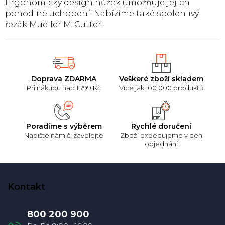
Ergonomický design nůžek umožňuje jejich
a
pohodlné uchopení. Nabízíme také spolehlivý
c
řezák Mueller M-Cutter.
í
p
r
v
k
y
Doprava ZDARMA
Veškeré zboží skladem
v
Při nákupu nad 1.799 Kč
Více jak 100.000 produktů
ý
p
i
s
Poradíme s výběrem
Rychlé doručení
u
Napište nám či zavolejte
Zboží expedujeme v den
objednání
Z
á
Kontakt
p
a
800 200 900
t