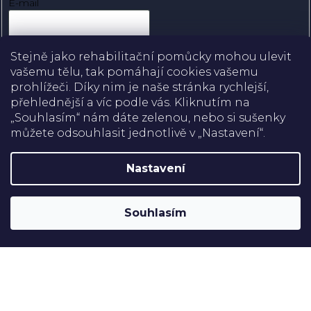
E-mail
Přihlásit se
Stejně jako rehabilitační pomůcky mohou ulevit
vašemu tělu, tak pomáhají cookies vašemu
prohlížeči. Díky nim je naše stránka rychlejší,
přehlednější a víc podle vás. Kliknutím na
Doprava
„Souhlasím“ nám dáte zelenou, nebo si sušenky
můžete odsouhlasit jednotlivě v „Nastavení“.
Platba
Nastavení
Shoptet
Copyright 2026
Rehabilitační pomůcky
. Všechna práva
Souhlasím
vyhrazena.
Upravit nastavení cookies