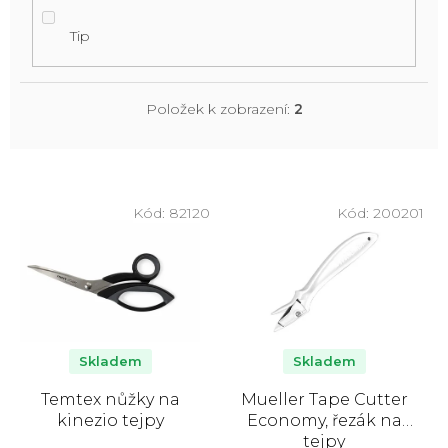
Tip
Položek k zobrazení:
2
V
ý
Kód:
82120
Kód:
200201
p
i
s
p
r
o
Skladem
Skladem
d
Temtex nůžky na
Mueller Tape Cutter
u
kinezio tejpy
Economy, řezák na
k
tejpy