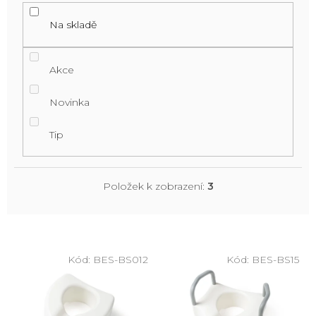
Na skladě
Akce
Novinka
Tip
Položek k zobrazení:
3
V
ý
Kód:
BES-BS012
Kód:
BES-BS15
p
i
s