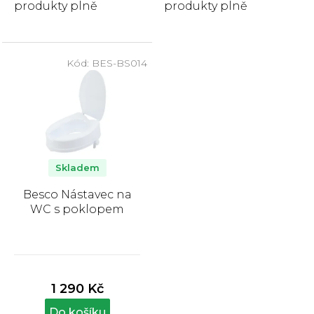
produkty plně
produkty plně
hrazeny zákazníkem.
hrazeny zákazníkem.
Nástavec na WC je
Nástavec na WC s
určen pro lidí, kteří
madly je určen pro...
Kód:
BES-BS014
mají...
Skladem
Besco Nástavec na
WC s poklopem
Průměrné
hodnocení
produktu
1 290 Kč
je
5,0
Do košíku