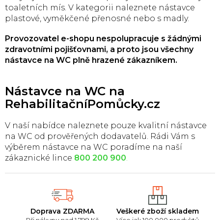
v
toaletních mís. V kategorii naleznete nástavce
k
plastové, vyměkčené přenosné nebo s madly.
y
v
Provozovatel e-shopu nespolupracuje s žádnými
ý
zdravotními pojišťovnami, a proto jsou všechny
p
nástavce na WC plně hrazené zákazníkem.
i
s
u
Nástavce na WC na
RehabilitačníPomůcky.cz
V naší nabídce naleznete pouze kvalitní nástavce
na WC od prověřených dodavatelů. Rádi Vám s
výběrem nástavce na WC poradíme na naší
zákaznické lince
800 200 900
.
Doprava ZDARMA
Veškeré zboží skladem
Při nákupu nad 1.799 Kč
Více jak 100.000 produktů