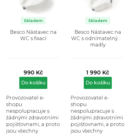
p
r
o
Skladem
Skladem
d
Besco Nástavec na
Besco Nástavec na
u
WC s fixací
WC s odnímatelnými
k
madly
t
Průměrné
Průměrné
ů
hodnocení
hodnocení
produktu
produktu
990 Kč
1 990 Kč
je
je
5,0
5,0
Do košíku
Do košíku
z
z
5
5
Provozovatel e-
Provozovatel e-
hvězdiček.
hvězdiček.
shopu
shopu
nespolupracuje s
nespolupracuje s
žádnými zdravotními
žádnými zdravotními
pojišťovnami, a proto
pojišťovnami, a proto
jsou všechny
jsou všechny