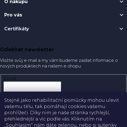
O nákupu
Pro vás
Certifikáty
Odebírat newsletter
Vložte svůj e-mail a my vám budeme zasílat informace o
nových produktech na našem e-shopu.
E-mail
Přihlásit se
Stejně jako rehabilitační pomůcky mohou ulevit
vašemu tělu, tak pomáhají cookies vašemu
prohlížeči. Díky nim je naše stránka rychlejší,
přehlednější a víc podle vás. Kliknutím na
Doprava
„Souhlasím“ nám dáte zelenou, nebo si sušenky