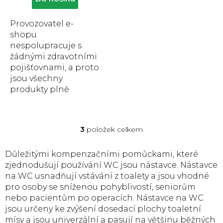
z
5
Provozovatel e-
hvězdiček.
shopu
nespolupracuje s
žádnými zdravotními
pojišťovnami, a proto
jsou všechny
produkty plně
hrazeny zákazníkem.
Nástavec WC s
poklopem Besco
3
položek celkem
O
usnadňuje
v
uživatelům...
l
Důležitými kompenzačními pomůckami, které
á
zjednodušují používání WC jsou nástavce. Nástavce
d
na WC usnadňují vstávání z toalety a jsou vhodné
a
pro osoby se sníženou pohyblivostí, seniorům
c
nebo pacientům po operacích. Nástavce na WC
í
p
jsou určeny ke zvýšení dosedací plochy toaletní
r
mísy a jsou univerzální a pasují na většinu běžných