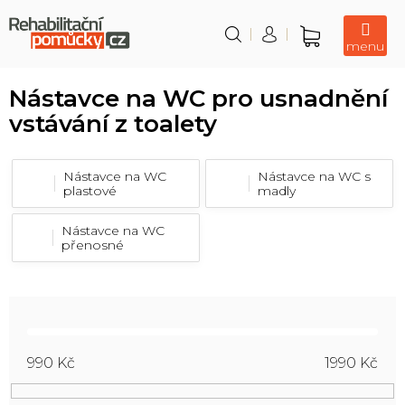
Přejít
na
obsah
Nákupní
košík
Nástavce na WC pro usnadnění
vstávání z toalety
Nástavce na WC
Nástavce na WC s
plastové
madly
Nástavce na WC
přenosné
990
Kč
1990
Kč