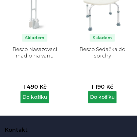
Skladem
Skladem
Besco Nasazovací
Besco Sedačka do
madlo na vanu
sprchy
1 490 Kč
1 190 Kč
Do košíku
Do košíku
Z
á
Kontakt
p