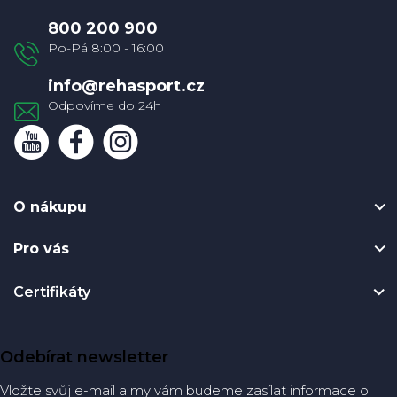
a
800 200 900
t
í
info
@
rehasport.cz
O nákupu
Pro vás
Certifikáty
Odebírat newsletter
Vložte svůj e-mail a my vám budeme zasílat informace o