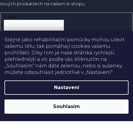
nových produktech na našem e-shopu.
E-mail
Přihlásit se
Stejně jako rehabilitační pomůcky mohou ulevit
vašemu tělu, tak pomáhají cookies vašemu
prohlížeči. Díky nim je naše stránka rychlejší,
přehlednější a víc podle vás. Kliknutím na
Doprava
„Souhlasím“ nám dáte zelenou, nebo si sušenky
můžete odsouhlasit jednotlivě v „Nastavení“.
Platba
Nastavení
Shoptet
Copyright 2026
Rehabilitační pomůcky
. Všechna práva
Souhlasím
vyhrazena.
Upravit nastavení cookies