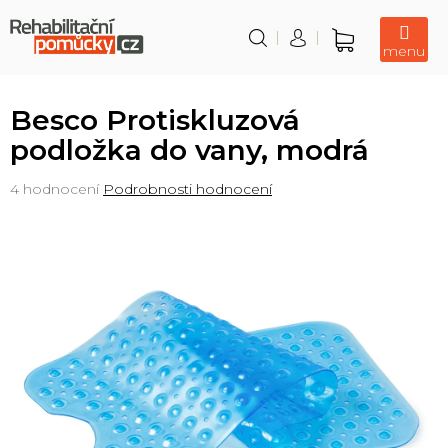
Přejít
na
obsah
Nákupní
košík
Besco Protiskluzová
podložka do vany, modrá
Průměrné
4 hodnocení
Podrobnosti hodnocení
hodnocení
produktu
je
5,0
z
5
hvězdiček.