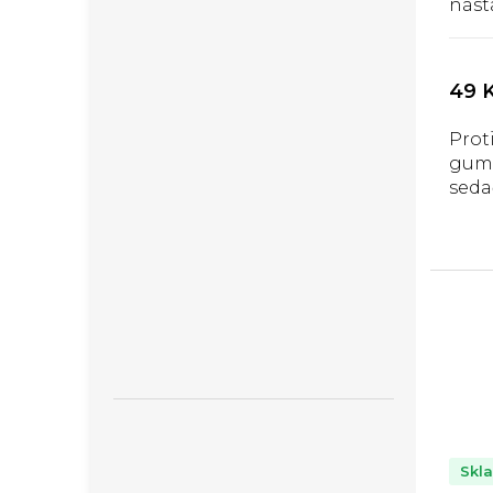
nást
do s
49 
Prot
gumo
seda
Skl