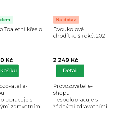
adem
Na dotaz
o Toaletní křeslo
Dvoukolové
chodítko široké, 202
ELC
Průměrné
Průměrné
hodnocení
hodnocení
produktu
produktu
90 Kč
2 249 Kč
je
je
5,0
5,0
košíku
Detail
z
z
5
5
ozovatel e-
Provozovatel e-
hvězdiček.
hvězdiček.
pu
shopu
olupracuje s
nespolupracuje s
ými zdravotními
žádnými zdravotními
šťovnami, a
pojišťovnami, a
o jsou všechny
proto jsou všechny
ukty plně
produkty plně
O
eny zákazníkem.
hrazeny zákazníkem.
v