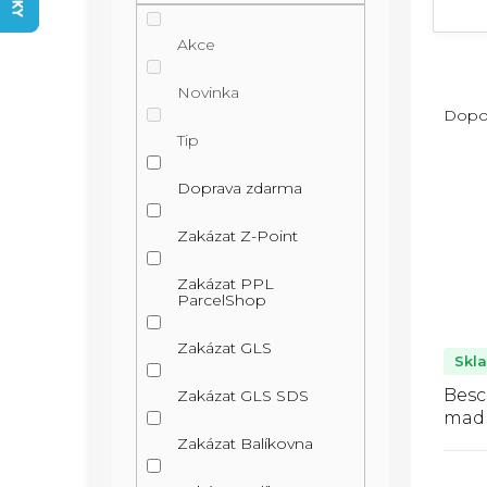
n
í
Akce
p
Ř
Novinka
a
Dopo
a
n
Tip
z
V
e
e
Doprava zdarma
ý
l
n
p
Zakázat Z-Point
í
i
p
Zakázat PPL
s
ParcelShop
r
p
o
Zakázat GLS
r
Skl
d
o
Besc
Zakázat GLS SDS
u
madl
d
Zakázat Balíkovna
k
u
t