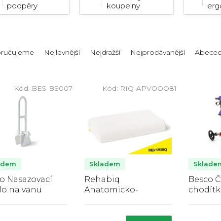
podpěry
koupelny
erg
ručujeme
Nejlevnější
Nejdražší
Nejprodávanější
Abece
Kód:
BES-BS007
Kód:
RIQ-APVOOO81
adem
Skladem
Sklade
o Nasazovací
Rehabiq
Besco Č
o na vanu
Anatomicko-
chodítk
ortopedický polštář,
skládac
Průměrné
Průměrné
Pr
60 x 35 x 12 cm, Aloe
hodnocení
hodnocení
hod
Vera