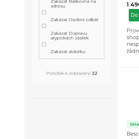
k
Zakázat Balíkovna na
1 49
adresu
ů
t
Do 
ů
Zakázat Osobní odběr
Prov
Zakázat Dopravu
sho
atypickách zásilek
nesp
žádn
Zakázat dobírku
poji
prot
prod
Položek k zobrazení:
22
hraz
Nasa
vanu
a...
Skl
Bes