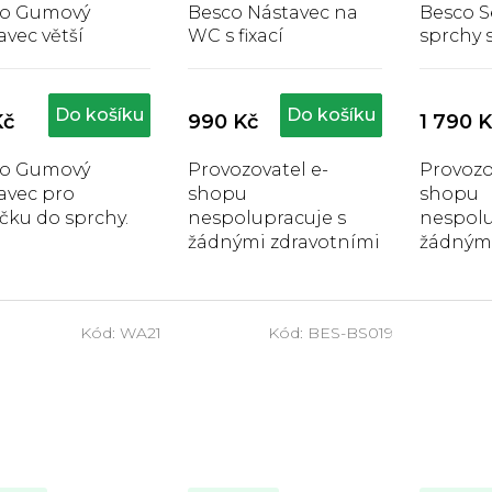
co Gumový
Besco Nástavec na
Besco S
avec větší
WC s fixací
sprchy 
opěrko
Průměrné
Průměrné
Pr
hodnocení
hodnocení
hod
produktu
produktu
pro
Do košíku
Do košíku
Kč
990 Kč
1 790 K
je
je
je
5,0
5,0
5,0
co Gumový
Provozovatel e-
Provozo
z
z
z
avec pro
shopu
shopu
5
5
5
hvězdiček.
hvězdiček.
hvě
čku do sprchy.
nespolupracuje s
nespolu
žádnými zdravotními
žádnými
pojišťovnami, a
pojišťo
proto jsou všechny
proto j
produkty plně
produkt
Kód:
WA21
Kód:
BES-BS019
hrazeny zákazníkem.
hrazeny
Nástavec na WC je
Sedačka
určen pro lidí, kteří
Besco j
mají...
pohodln