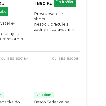
duktu
produktu
Do košíku
Kč
1 890 Kč
je
5,0
šíku
Provozovatel e-
z
shopu
5
vatel e-
zdiček.
hvězdiček.
nespolupracuje s
žádnými zdravotními
pracuje s
pojišťovnami, a
 zdravotními
proto jsou všechny
vnami, a
produkty plně
sou všechny
hrazeny zákazníkem.
y plně
Skládací čtyřbodové
Kód:
BES-BS018A
Kód:
BES-BS008
 zákazníkem.
chodítko Besco
ové chodítko
slouží k...
oskytuje
..
m
Skladem
edačka do
Besco Sedačka na