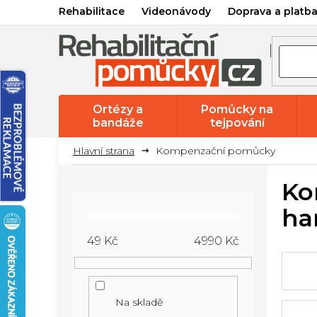
Přejít
Rehabilitace
Videonávody
Doprava a platb
na
obsah
Ortézy a
Pomůcky na
bandáže
tejpování
Kompenzační pomůcky
P
Ko
o
ha
s
t
49
Kč
4990
Kč
r
a
n
Na skladě