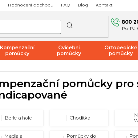
a
Hodnocení obchodu
FAQ
Blog
Kontakt
800 2
Kompenzační
Cvičební
Ortopedické
pomůcky
pomůcky
pomůcky
Akce a
výprodej
mpenzační pomůcky pro s
ndicapované
N
Berle a hole
Chodítka
Madla a
Pomůcky do
Pom