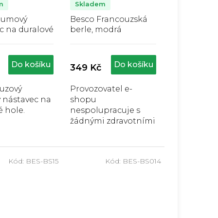
m
Skladem
Gumový
Besco Francouzská
c na duralové
berle, modrá
ůměrné
Průměrné
nocení
hodnocení
duktu
produktu
Do košíku
Do košíku
349 Kč
je
5,0
luzový
Provozovatel e-
z
nástavec na
shopu
5
zdiček.
hvězdiček.
é hole.
nespolupracuje s
žádnými zdravotními
pojišťovnami, a
proto jsou všechny
produkty plně
Kód:
BES-BS15
Kód:
BES-BS014
hrazeny zákazníkem.
Besco Francouzská
berle v modré barvě.
Výška od...