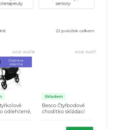
oterapeuty
seniory
22
položek celkem
dně
Kód:
WA78
Kód:
WA17
Doprava
zdarma
m
Skladem
tyřkolové
Besco Čtyřbodové
o odlehčené,
chodítko skládací
í
ůměrné
Průměrné
nocení
hodnocení