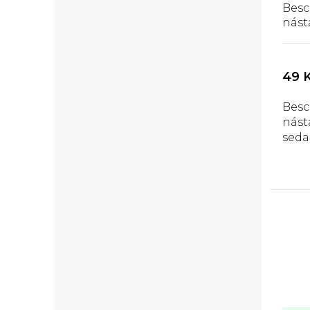
Bes
nást
49 
Bes
nást
seda