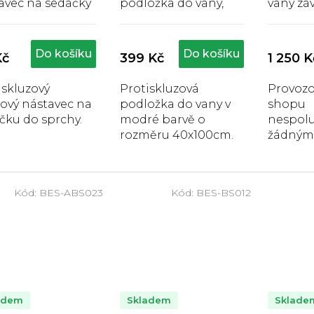
avec na sedačky
podložka do vany,
vany zá
prchy
modrá
Průměrné
Průměrné
Pr
hodnocení
hodnocení
hod
produktu
produktu
pro
Do košíku
Do košíku
Kč
399 Kč
1 250 K
je
je
je
5,0
5,0
4,7
iskluzový
Protiskluzová
Provozo
z
z
z
vý nástavec na
podložka do vany v
shopu
5
5
5
hvězdiček.
hvězdiček.
hvě
čku do sprchy.
modré barvě o
nespolu
rozměru 40x100cm.
žádnými
pojišťo
proto j
produkt
Kód:
BES-ABS023
Kód:
BES-BS012
hrazeny
Závěsná
vany Be
usnadňuj
adem
Skladem
Sklade