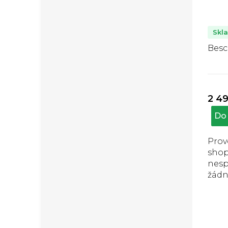
Skl
Besc
2 4
Do 
Prov
sho
nesp
žádn
poji
prot
prod
hraz