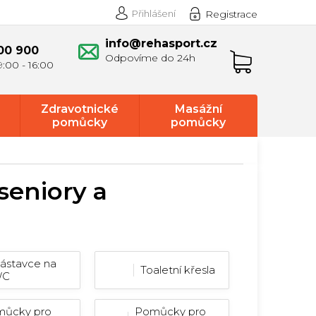
Přihlášení
Registrace
info@rehasport.cz
00 900
Nákupní
košík
Zdravotnické
Masážní
pomůcky
pomůcky
eniory a
ástavce na
Toaletní křesla
WC
ůcky pro
Pomůcky pro