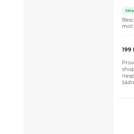
Skl
Besc
moč
199 
Prov
sho
nesp
žádn
poji
prot
prod
hraz
Univ
nádo
měrk