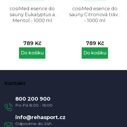
cosiMed esence do
cosiMed esence do
sauny Eukalyptus a
sauny Citronová tráva
Mentol - 1000 ml
- 1000 ml
789 Kč
789 Kč
Do košíku
Do košíku
Z
á
Kontakt
p
a
800 200 900
t
í
info
@
rehasport.cz