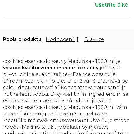
Ušetříte
0 Kč
Popis
Hodnocení (1)
Diskuze
cosiMed esence do sauny Meduňka - 1000 ml je
vysoce kvalitní vonná esence do sauny
jež skýtá
prvotřídní relaxační zážitek. Esence obsahuje
přírodní esenciální oleje, jejichž vůně přetrvává po
celou dobu saunování. Koncentrovanou esenci je
nutné ředit vodou. Díky kvalitním ingrediencím se
esence skvěle a beze zbytků odpařuje. Vůně
cosiMed esence do sauny Meduňka - 1000 ml Vám
navodí příjemný pocit uvolnění a relaxace.
Meduňka má svěží citrusovou vůni. Uvolňuje stres a
napětí. Má široké užití v oblasti bylinářství,
meduňka má totiž blahodárné účinky na celé tělo.