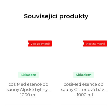
Související produkty
Více za méně
Více za méně
Skladem
Skladem
cosiMed esence do
cosiMed esence do
sauny Alpské byliny -
sauny Citronová tráva
1000 ml
- 1000 ml
Průměrné
Průměrné
hodnocení
hodnocení