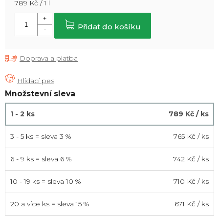
Měrná
789 Kč / 1 l
cena:
Přidat do košíku
Doprava a platba
Množstevní sleva
1 - 2 ks
789 Kč
/ ks
3 - 5 ks = sleva 3 %
765 Kč
/ ks
6 - 9 ks = sleva 6 %
742 Kč
/ ks
10 - 19 ks = sleva 10 %
710 Kč
/ ks
20 a více ks = sleva 15 %
671 Kč
/ ks