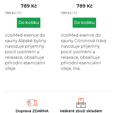
produktu
produktu
789 Kč
789 Kč
je
je
Měrná
Měrná
789 Kč / 1 l
789 Kč / 1 l
5,0
5,0
cena:
cena:
z
z
Do košíku
Do košíku
5
5
hvězdiček.
hvězdiček.
cosiMed esence do
cosiMed esence do
sauny Alpské byliny
sauny Citronová tráva
navozuje příjemný
navozuje příjemný
pocit uvolnění a
pocit uvolnění a
relaxace, obsahuje
relaxace, obsahuje
přírodní esenciální
přírodní esenciální
oleje.
oleje, má
antibakteriální a
antiseptické účinky.
Doprava ZDARMA
Veškeré zboží skladem