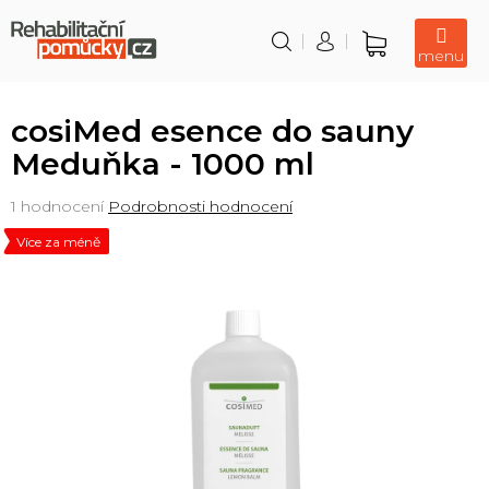
Přejít
na
obsah
Nákupní
košík
cosiMed esence do sauny
Meduňka - 1000 ml
Průměrné
1 hodnocení
Podrobnosti hodnocení
hodnocení
Více za méně
produktu
je
5,0
z
5
hvězdiček.