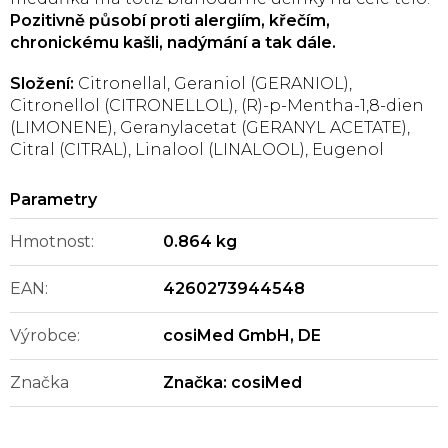
Pozitivně působí proti alergiím, křečím,
chronickému kašli, nadýmání a tak dále.
Složení:
Citronellal, Geraniol (GERANIOL),
Citronellol (CITRONELLOL), (R)-p-Mentha-1,8-dien
(LIMONENE), Geranylacetat (GERANYL ACETATE),
Citral (CITRAL), Linalool (LINALOOL), Eugenol
Hmotnost
:
0.864 kg
EAN
:
4260273944548
Výrobce
:
cosiMed GmbH, DE
Značka
Značka:
cosiMed