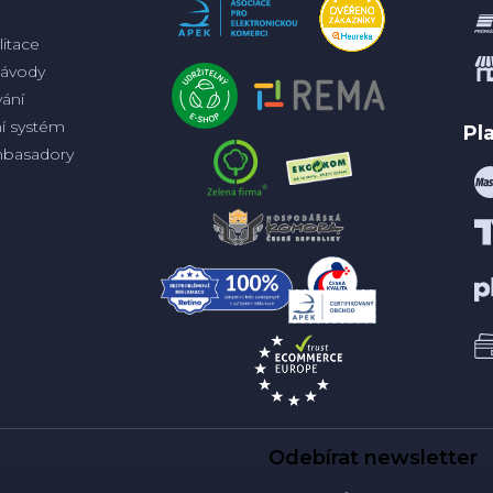
itace
ávody
ání
ní systém
Pl
basadory
Odebírat newsletter