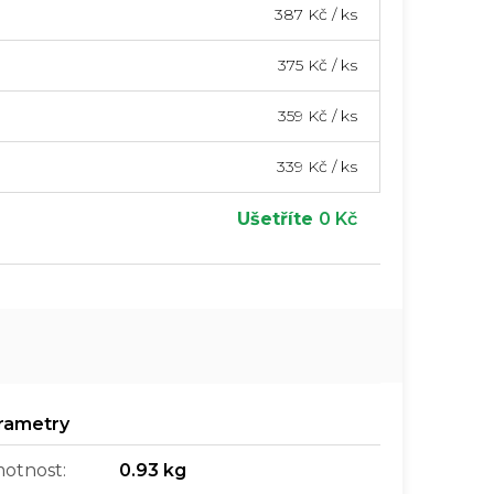
387 Kč
/ ks
375 Kč
/ ks
359 Kč
/ ks
339 Kč
/ ks
Ušetříte
0 Kč
otnost
:
0.93 kg