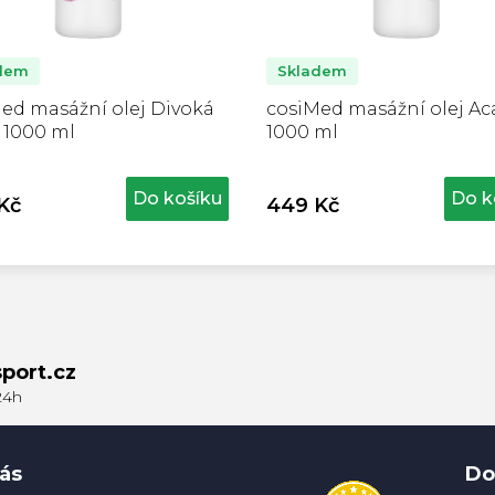
dem
Skladem
ed masážní olej Divoká
cosiMed masážní olej Aca
- 1000 ml
1000 ml
Do košíku
Do k
Kč
449 Kč
port.cz
ás
Do