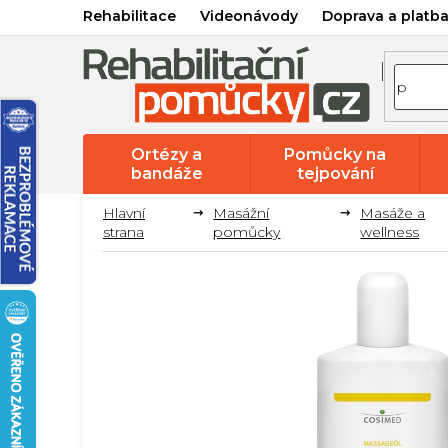
Přejít
Rehabilitace
Videonávody
Doprava a platb
na
obsah
Ortézy a
Pomůcky na
bandáže
tejpování
Masážní
Masáže a
pomůcky
wellness