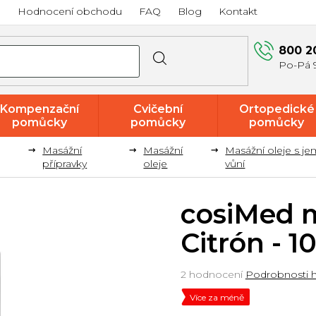
a
Hodnocení obchodu
FAQ
Blog
Kontakt
800 2
Kompenzační
Cvičební
Ortopedické
pomůcky
pomůcky
pomůcky
Masážní
Masážní
Masážní oleje s j
Akce a
přípravky
oleje
vůní
výprodej
cosiMed m
Citrón - 1
Průměrné
2 hodnocení
Podrobnosti 
hodnocení
Více za méně
produktu
je