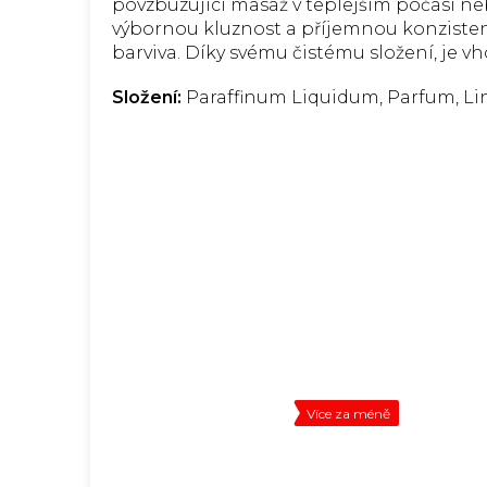
povzbuzující masáž v teplejším počasí ne
výbornou kluznost a příjemnou konzisten
barviva. Díky svému čistému složení, je vh
Složení:
Paraffinum Liquidum, Parfum, Lina
Více za méně