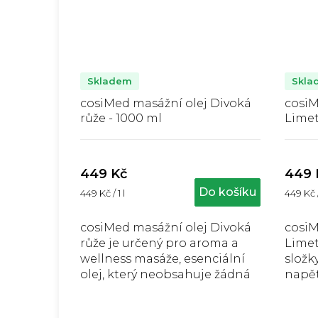
Skladem
Skla
cosiMed masážní olej Divoká
cosiM
růže - 1000 ml
Limet
Průměrné
hodnocení
produktu
449 Kč
449 
je
j
Do košíku
Měrná
Měrná
449 Kč / 1 l
449 Kč /
5,0
cena:
cena:
z
5
cosiMed masážní olej Divoká
cosiM
hvězdiček.
růže je určený pro aroma a
Limet
wellness masáže, esenciální
složk
olej, který neobsahuje žádná
napět
barviva ani konzervační látky.
zvyšu
psychi