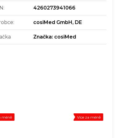
N
:
4260273941066
robce
:
cosiMed GmbH, DE
ačka
Značka:
cosiMed
za méně
Více za méně