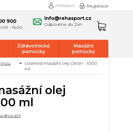
Přihlášení
Registrace
info@rehasport.cz
00 900
Nákupní
košík
Zdravotnické
Masážní
pomůcky
pomůcky
emnou
cosiMed masážní olej Citrón - 1000
ml
asážní olej
000 ml
hodnocení