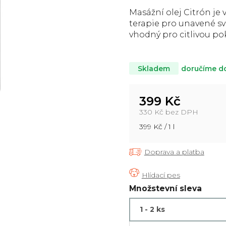
5,0
Masážní olej Citrón je
z
terapie pro unavené sv
5
vhodný pro citlivou po
hvězdiček.
doručíme d
Skladem
399 Kč
330 Kč bez DPH
Měrná
399 Kč / 1 l
cena:
Doprava a platba
Množstevní sleva
1 - 2 ks