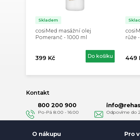
Skladem
Skla
cosiMed masážní olej
cosiM
Pomeranč - 1000 ml
růže 
Do košíku
399 Kč
449 
Z
á
Kontakt
p
800 200 900
info
@
rehas
a
t
í
O nákupu
Pro v