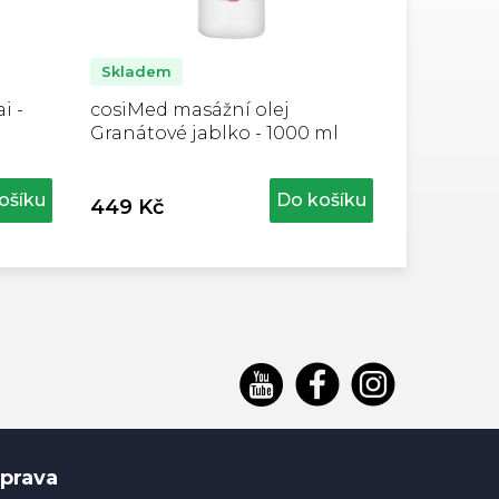
Skladem
i -
cosiMed masážní olej
Granátové jablko - 1000 ml
ošíku
Do košíku
449 Kč
prava