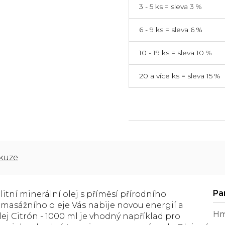
3 - 5 ks = sleva 3 %
6 - 9 ks = sleva 6 %
10 - 19 ks = sleva 10 %
20 a více ks = sleva 15 %
kuze
litní minerální olej s příměsí přírodního
 masážního oleje Vás nabije novou energií a
Hm
ej Citrón - 1000 ml je vhodný například pro