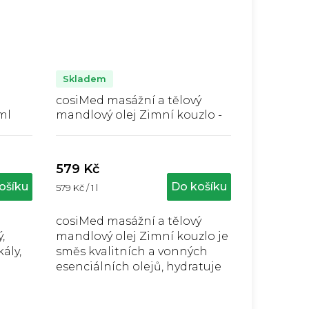
Skladem
cosiMed masážní a tělový
ml
mandlový olej Zimní kouzlo -
1000 ml
Průměrné
hodnocení
produktu
579 Kč
je
ošíku
Do košíku
Měrná
579 Kč / 1 l
5,0
cena:
z
5
cosiMed masážní a tělový
hvězdiček.
,
mandlový olej Zimní kouzlo je
ály,
směs kvalitních a vonných
esenciálních olejů, hydratuje
pokožku a je vhodný pro
každodenní péči o tělo.