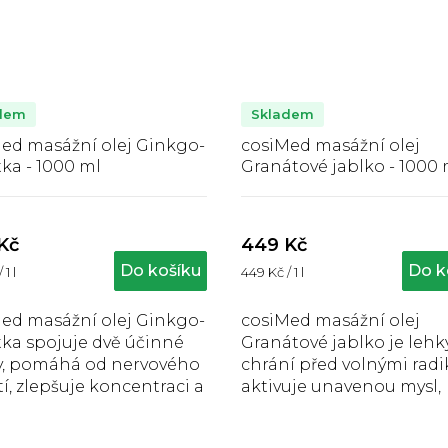
dem
Skladem
ed masážní olej Ginkgo-
cosiMed masážní olej
ka - 1000 ml
Granátové jablko - 1000 
Průměrné
Průměrné
hodnocení
hodnocení
produktu
produktu
Kč
449 Kč
e
je
Do košíku
Do k
Měrná
 1 l
449 Kč / 1 l
5,0
5,0
cena:
z
z
5
5
ed masážní olej Ginkgo-
cosiMed masážní olej
hvězdiček.
hvězdiček.
ka spojuje dvě účinné
Granátové jablko je lehký
y, pomáhá od nervového
chrání před volnými radik
í, zlepšuje koncentraci a
aktivuje unavenou mysl,
je energii, pomáhá při
působí blahodárně na
cké a fyzické...
pokožku.