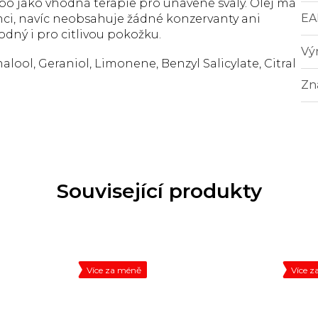
bo jako vhodná terapie pro unavené svaly. Olej má
EA
ci, navíc neobsahuje žádné konzervanty ani
odný i pro citlivou pokožku.
Vý
lool, Geraniol, Limonene, Benzyl Salicylate, Citral
Zn
Související produkty
Více za méně
Více 