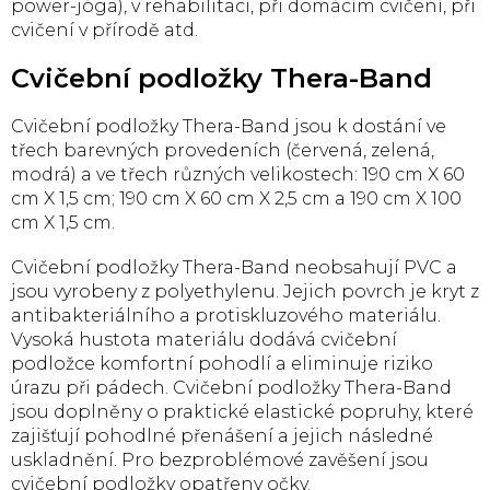
power-jóga), v rehabilitaci, při domácím cvičení, při
cvičení v přírodě atd.
Cvičební podložky Thera-Band
Cvičební podložky Thera-Band jsou k dostání ve
třech barevných provedeních (červená, zelená,
modrá) a ve třech různých velikostech: 190 cm X 60
cm X 1,5 cm; 190 cm X 60 cm X 2,5 cm a 190 cm X 100
cm X 1,5 cm.
Cvičební podložky Thera-Band neobsahují PVC a
jsou vyrobeny z polyethylenu. Jejich povrch je kryt z
antibakteriálního a protiskluzového materiálu.
Vysoká hustota materiálu dodává cvičební
podložce komfortní pohodlí a eliminuje riziko
úrazu při pádech. Cvičební podložky Thera-Band
jsou doplněny o praktické elastické popruhy, které
zajišťují pohodlné přenášení a jejich následné
uskladnění. Pro bezproblémové zavěšení jsou
cvičební podložky opatřeny očky.