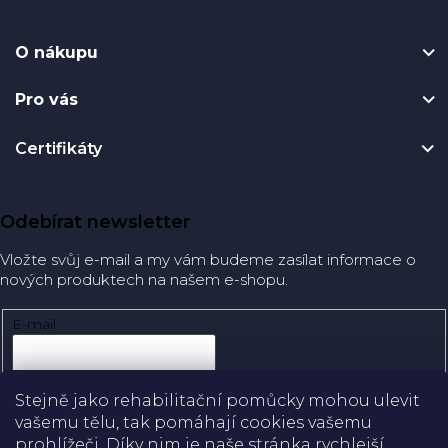
O nákupu
Pro vás
Certifikáty
Odebírat newsletter
Vložte svůj e-mail a my vám budeme zasílat informace o
nových produktech na našem e-shopu.
E-mail
Přihlásit se
Stejně jako rehabilitační pomůcky mohou ulevit
vašemu tělu, tak pomáhají cookies vašemu
prohlížeči. Díky nim je naše stránka rychlejší,