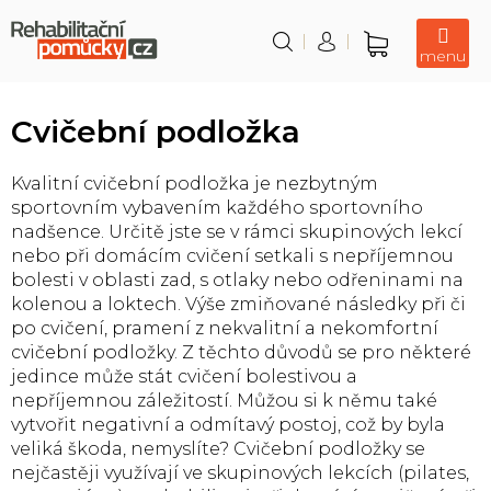
Přejít
na
obsah
Nákupní
košík
Cvičební podložka
Kvalitní cvičební podložka je nezbytným
sportovním vybavením každého sportovního
nadšence. Určitě jste se v rámci skupinových lekcí
nebo při domácím cvičení setkali s nepříjemnou
bolesti v oblasti zad, s otlaky nebo odřeninami na
kolenou a loktech. Výše zmiňované následky při či
po cvičení, pramení z nekvalitní a nekomfortní
cvičební podložky. Z těchto důvodů se pro některé
jedince může stát cvičení bolestivou a
nepříjemnou záležitostí. Můžou si k němu také
vytvořit negativní a odmítavý postoj, což by byla
veliká škoda, nemyslíte? Cvičební podložky se
nejčastěji využívají ve skupinových lekcích (pilates,