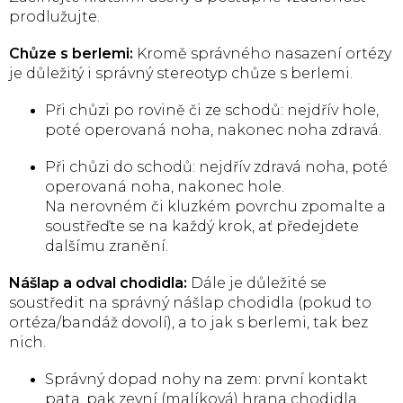
prodlužujte.
Chůze s berlemi:
Kromě správného nasazení ortézy
je důležitý i správný stereotyp chůze s berlemi.
Při chůzi po rovině či ze schodů: nejdřív hole,
poté operovaná noha, nakonec noha zdravá.
Při chůzi do schodů: nejdřív zdravá noha, poté
operovaná noha, nakonec hole.
Na nerovném či kluzkém povrchu zpomalte a
soustřeďte se na každý krok, ať předejdete
dalšímu zranění.
Nášlap a odval chodidla:
Dále je důležité se
soustředit na správný nášlap chodidla (pokud to
ortéza/bandáž dovolí), a to jak s berlemi, tak bez
nich.
Správný dopad nohy na zem: první kontakt
pata, pak zevní (malíková) hrana chodidla,