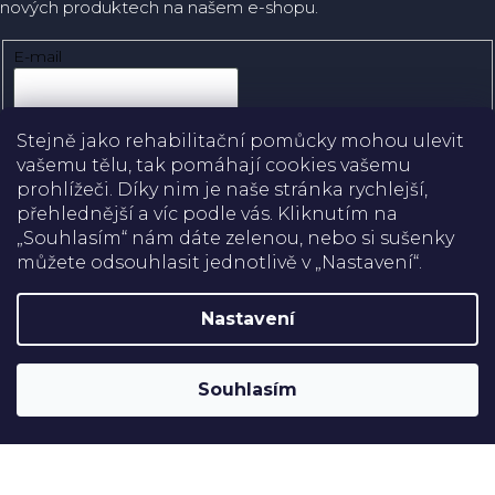
nových produktech na našem e-shopu.
E-mail
Přihlásit se
Stejně jako rehabilitační pomůcky mohou ulevit
vašemu tělu, tak pomáhají cookies vašemu
prohlížeči. Díky nim je naše stránka rychlejší,
přehlednější a víc podle vás. Kliknutím na
Doprava
„Souhlasím“ nám dáte zelenou, nebo si sušenky
můžete odsouhlasit jednotlivě v „Nastavení“.
Platba
Nastavení
Shoptet
Copyright 2026
Rehabilitační pomůcky
. Všechna práva
Souhlasím
vyhrazena.
Upravit nastavení cookies