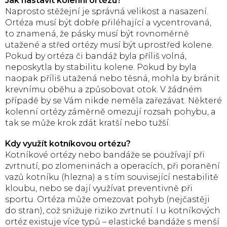
Jak nastavit kolenní ortézu?
Naprosto stěžejní je správná velikost a nasazení.
Ortéza musí být dobře přiléhající a vycentrovaná,
to znamená, že pásky musí být rovnoměrně
utažené a střed ortézy musí být uprostřed kolene.
Pokud by ortéza či bandáž byla příliš volná,
neposkytla by stabilitu kolene. Pokud by byla
naopak příliš utažená nebo těsná, mohla by bránit
krevnímu oběhu a způsobovat otok. V žádném
případě by se Vám nikde neměla zařezávat. Některé
kolenní ortézy záměrně omezují rozsah pohybu, a
tak se může krok zdát kratší nebo tužší.
Kdy využít kotníkovou ortézu?
Kotníkové ortézy nebo bandáže se používají při
zvrtnutí, po zlomeninách a operacích, při poranění
vazů kotníku (hlezna) a s tím související nestabilitě
kloubu, nebo se dají využívat preventivně při
sportu. Ortéza může omezovat pohyb (nejčastěji
do stran), což snižuje riziko zvrtnutí. I u kotníkových
ortéz existuje více typů – elastické bandáže s menší