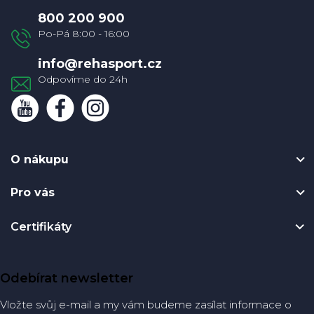
a
800 200 900
t
í
info
@
rehasport.cz
O nákupu
Pro vás
Certifikáty
Odebírat newsletter
Vložte svůj e-mail a my vám budeme zasílat informace o