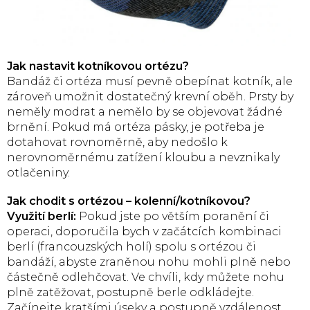
Jak nastavit kotníkovou ortézu?
Bandáž či ortéza musí pevně obepínat kotník, ale
zároveň umožnit dostatečný krevní oběh. Prsty by
neměly modrat a nemělo by se objevovat žádné
brnění. Pokud má ortéza pásky, je potřeba je
dotahovat rovnoměrně, aby nedošlo k
nerovnoměrnému zatížení kloubu a nevznikaly
otlačeniny.
Jak chodit s ortézou – kolenní/kotníkovou?
Využití berlí:
Pokud jste po větším poranění či
operaci, doporučila bych v začátcích kombinaci
berlí (francouzských holí) spolu s ortézou či
bandáží, abyste zraněnou nohu mohli plně nebo
částečně odlehčovat. Ve chvíli, kdy můžete nohu
plně zatěžovat, postupně berle odkládejte.
Začínejte kratšími úseky a postupně vzdálenost