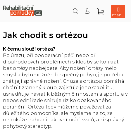
Přejít
na
obsah
Nákupní
košík
Jak chodit s ortézou
K čemu slouží ortéza?
Po úrazu, při pooperační péči nebo při
dlouhodobých problémech s klouby se kolikrát
bez ortézy neobejdete. Aby nošení ortézy mělo
smysl a byl umožněn bezpečný pohyb, je potřeba
znát její správné nošení. Chůze s ortézou pomáhá
chránit zraněný kloub, zajišťuje jeho stabilitu,
usnadňuje návrat k běžným činnostem a sportu a v
neposlední řadě snižuje riziko opakovaného
poranění. Ortézu tedy můžeme považovat za
důležitého pomocníka, ale mysleme na to, že
nedokáže nahradit aktivní práci svalů, ani správný
pohybový stereotyp.