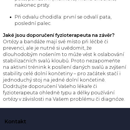
nakonec prsty.
Při odvalu chodidla: první se odvalí pata,
poslední palec.
Jaké jsou doporučení fyzioterapeuta na závěr?
Ortézy a bandáže mají své místo při léčbě či
prevenci, ale je nutné si uvědomit, že
dlouhodobým nošením to může vést k oslabování
stabilizačních svalů kloubů. Proto nezapomeňte
na aktivní trénink k posílení daných svalů a zvýšení
stability celé dolní končetiny – pro začátek stačí i
jednoduchý stoj na jedné dolní končetině.
Dodržujte doporučení Vašeho lékaře či
fyzioterapeuta ohledně typu a délky používání
ortézy v závislosti na Vašem problému či diagnóze.
Z
á
Kontakt
p