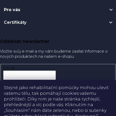
Pro vás
Certifikáty
Odebírat newsletter
Vložte svůj e-mail a my vám budeme zasílat informace o
nových produktech na našem e-shopu.
E-mail
Přihlásit se
Stejně jako rehabilitační pomůcky mohou ulevit
vašemu tělu, tak pomáhají cookies vašemu
prohlížeči. Díky nim je naše stránka rychlejší,
přehlednější a víc podle vás. Kliknutím na
Doprava
„Souhlasím“ nám dáte zelenou, nebo si sušenky