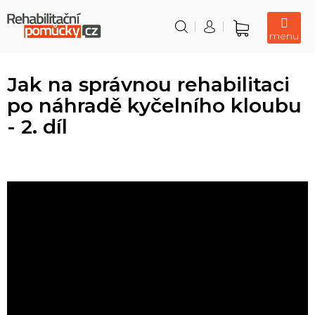
Přejít
na
obsah
Nákupní
košík
Jak na správnou rehabilitaci
po náhradě kyčelního kloubu
- 2. díl