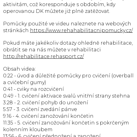
aktivitám, což koresponduje s obdobím, kdy
operovanou DK můžete již plně zatěžovat.
Pomůcky použité ve videu naleznete na webových
stránkách
https://www.rehahabilitacnipomucky.cz/
Pokud máte jakékoliv dotazy ohledně rehabilitace,
obrátit se na nás můžete v rehabilitaci
http://rehabilitace.rehasport.cz/
Obsah videa:
0:22 - úvod a důležité pomůcky pro cvičení (overball
a cvičební gumy)
0:41 - cviky na rozcvičení
0:49 - 1. cvičení aktivace svalů vnitřní strany stehna
3:28 - 2. cvičení pohyb do unožení
5:57 - 3. cvičení zvedání pánve
9:16 - 4. cvičení zanožování končetin
11:35 - 5. cvičení zanožování končetin s pokrčeným
kolenním kloubem
13:56 - 6. cvičení přednožení a zanožení