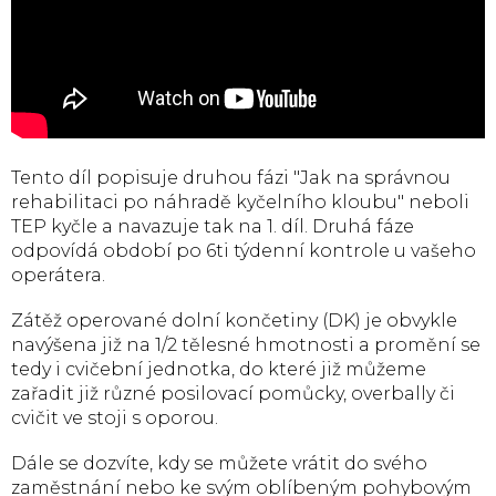
Tento díl popisuje druhou fázi "Jak na správnou
rehabilitaci po náhradě kyčelního kloubu" neboli
TEP kyčle a navazuje tak na 1. díl. Druhá fáze
odpovídá období po 6ti týdenní kontrole u vašeho
operátera.
Zátěž operované dolní končetiny (DK) je obvykle
navýšena již na 1/2 tělesné hmotnosti a promění se
tedy i cvičební jednotka, do které již můžeme
zařadit již různé posilovací pomůcky, overbally či
cvičit ve stoji s oporou.
Dále se dozvíte, kdy se můžete vrátit do svého
zaměstnání nebo ke svým oblíbeným pohybovým