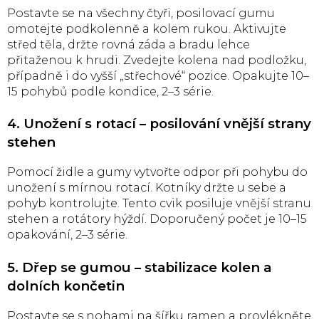
Postavte se na všechny čtyři, posilovací gumu
omotejte podkolenně a kolem rukou. Aktivujte
střed těla, držte rovná záda a bradu lehce
přitaženou k hrudi. Zvedejte kolena nad podložku,
případně i do vyšší „střechové“ pozice. Opakujte 10–
15 pohybů podle kondice, 2–3 série.
4. Unožení s rotací – posilování vnější strany
stehen
Pomocí židle a gumy vytvořte odpor při pohybu do
unožení s mírnou rotací. Kotníky držte u sebe a
pohyb kontrolujte. Tento cvik posiluje vnější stranu
stehen a rotátory hýždí. Doporučený počet je 10–15
opakování, 2–3 série.
5. Dřep se gumou – stabilizace kolen a
dolních končetin
Postavte se s nohami na šířku ramen a provlékněte