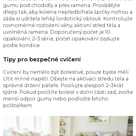
gumu pod chodidly a přes ramena. Provádějte
dřepy tak, aby kolena nepředbíhala špičky nohou a
záda si udržela lehký lordotický oblouk. Kontrolujte
rovnoměrné rozložení váhy, aktivní střed těla a
uvolněná ramena. Doporučený počet je 10
opakování, 2–3 série, počet opakování zvyšujte
podle kondice.
Tipy pro bezpečné cvičení
Cvičení by nemělo být bolestivé, pouze byste měli
cítit mírné napětí. Dbejte na aktivaci středu těla a
správné držení páteře. Posilujte alespoň 2–3krát
týdně. Pokud pocítíte bolest v dolní části zad, zvolte
menší odpor gumy nebo podložte břicho
polštářkem.