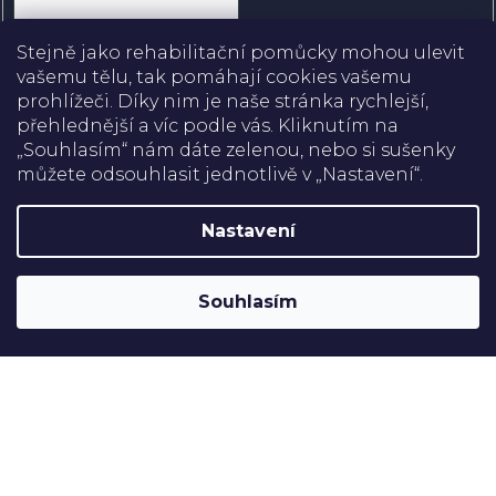
Přihlásit se
Stejně jako rehabilitační pomůcky mohou ulevit
vašemu tělu, tak pomáhají cookies vašemu
prohlížeči. Díky nim je naše stránka rychlejší,
přehlednější a víc podle vás. Kliknutím na
Doprava
„Souhlasím“ nám dáte zelenou, nebo si sušenky
můžete odsouhlasit jednotlivě v „Nastavení“.
Platba
Nastavení
Shoptet
Copyright 2026
Rehabilitační pomůcky
. Všechna práva
Souhlasím
vyhrazena.
Upravit nastavení cookies