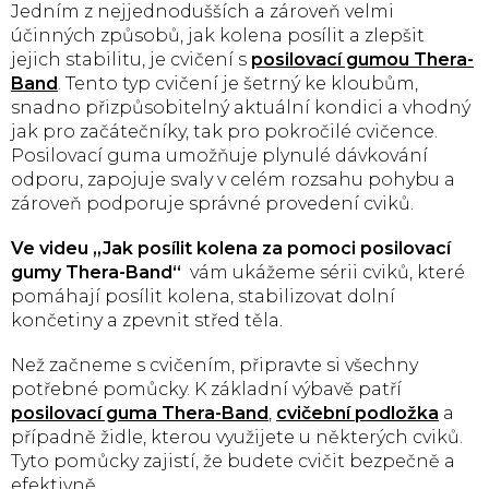
Jedním z nejjednodušších a zároveň velmi
účinných způsobů, jak kolena posílit a zlepšit
jejich stabilitu, je cvičení s
posilovací gumou Thera-
Band
. Tento typ cvičení je šetrný ke kloubům,
snadno přizpůsobitelný aktuální kondici a vhodný
jak pro začátečníky, tak pro pokročilé cvičence.
Posilovací guma umožňuje plynulé dávkování
odporu, zapojuje svaly v celém rozsahu pohybu a
zároveň podporuje správné provedení cviků.
Ve videu „Jak posílit kolena za pomoci posilovací
gumy Thera-Band“
vám ukážeme sérii cviků, které
pomáhají posílit kolena, stabilizovat dolní
končetiny a zpevnit střed těla.
Než začneme s cvičením, připravte si všechny
potřebné pomůcky. K základní výbavě patří
posilovací guma Thera-Band
,
cvičební podložka
a
případně židle, kterou využijete u některých cviků.
Tyto pomůcky zajistí, že budete cvičit bezpečně a
efektivně.