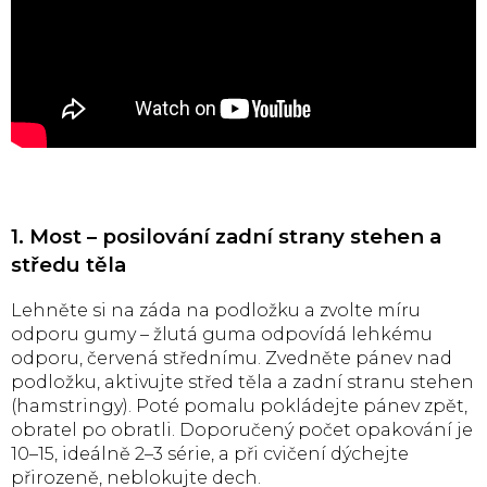
1. Most – posilování zadní strany stehen a
středu těla
Lehněte si na záda na podložku a zvolte míru
odporu gumy – žlutá guma odpovídá lehkému
odporu, červená střednímu. Zvedněte pánev nad
podložku, aktivujte střed těla a zadní stranu stehen
(hamstringy). Poté pomalu pokládejte pánev zpět,
obratel po obratli. Doporučený počet opakování je
10–15, ideálně 2–3 série, a při cvičení dýchejte
přirozeně, neblokujte dech.