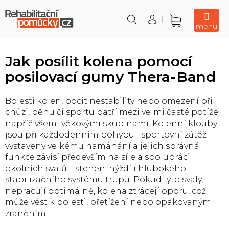
Přejít
na
obsah
Nákupní
košík
Jak posílit kolena pomocí
posilovací gumy Thera-Band
Bolesti kolen, pocit nestability nebo omezení při
chůzi, běhu či sportu patří mezi velmi časté potíže
napříč všemi věkovými skupinami. Kolenní klouby
jsou při každodenním pohybu i sportovní zátěži
vystaveny velkému namáhání a jejich správná
funkce závisí především na síle a spolupráci
okolních svalů – stehen, hýždí i hlubokého
stabilizačního systému trupu. Pokud tyto svaly
nepracují optimálně, kolena ztrácejí oporu, což
může vést k bolesti, přetížení nebo opakovaným
zraněním.