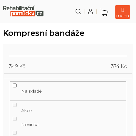
Přejít
na
obsah
Nákupní
košík
Kompresní bandáže
349
Kč
374
Kč
Na skladě
Akce
Novinka