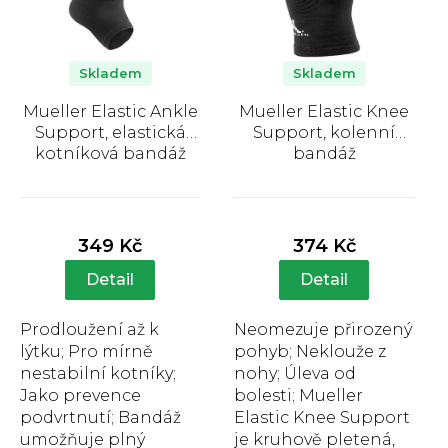
s
p
r
o
Skladem
Skladem
d
Mueller Elastic Ankle
Mueller Elastic Knee
u
Support, elastická
Support, kolenní
k
kotníková bandáž
bandáž
t
Průměrné
Průměrné
ů
hodnocení
hodnocení
produktu
produktu
349 Kč
374 Kč
je
je
4,1
4,0
Detail
Detail
z
z
5
5
Prodloužení až k
Neomezuje přirozený
hvězdiček.
hvězdiček.
lýtku; Pro mírně
pohyb; Neklouže z
nestabilní kotníky;
nohy; Úleva od
Jako prevence
bolesti; Mueller
podvrtnutí; Bandáž
Elastic Knee Support
umožňuje plný
je kruhově pletená,