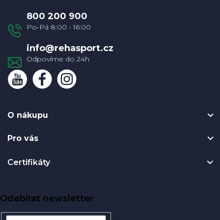
a
800 200 900
t
í
info
@
rehasport.cz
O nákupu
Pro vás
Certifikáty
Odebírat newsletter