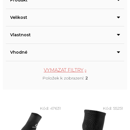
Produkt
Velikost
Vlastnost
Vhodné
VYMAZAT FILTRY
Položek k zobrazení:
2
V
ý
Kód:
47631
Kód:
55251
p
i