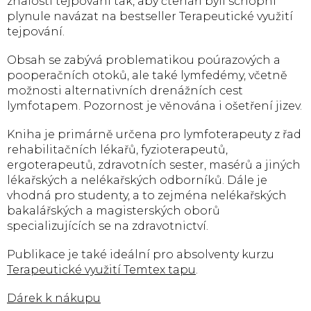
znalostí tejpování tak, aby čtenáři byli schopni
plynule navázat na bestseller Terapeutické využití
tejpování.
Obsah se zabývá problematikou poúrazových a
pooperačních otoků, ale také lymfedémy, včetně
možnosti alternativních drenážních cest
lymfotapem. Pozornost je věnována i ošetření jizev.
Kniha je primárně určena pro lymfoterapeuty z řad
rehabilitačních lékařů, fyzioterapeutů,
ergoterapeutů, zdravotních sester, masérů a jiných
lékařských a nelékařských odborníků. Dále je
vhodná pro studenty, a to zejména nelékařských
bakalářských a magisterských oborů
specializujících se na zdravotnictví.
Publikace je také ideální pro absolventy kurzu
Terapeutické využití Temtex tapu
.
Dárek k nákupu