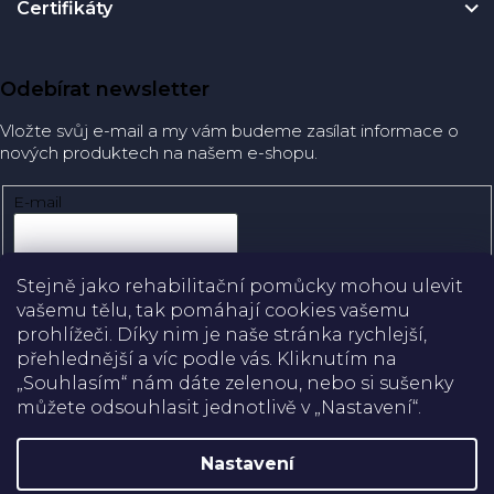
Certifikáty
Odebírat newsletter
Vložte svůj e-mail a my vám budeme zasílat informace o
nových produktech na našem e-shopu.
E-mail
Přihlásit se
Stejně jako rehabilitační pomůcky mohou ulevit
vašemu tělu, tak pomáhají cookies vašemu
prohlížeči. Díky nim je naše stránka rychlejší,
přehlednější a víc podle vás. Kliknutím na
Doprava
„Souhlasím“ nám dáte zelenou, nebo si sušenky
můžete odsouhlasit jednotlivě v „Nastavení“.
Platba
Nastavení
Shoptet