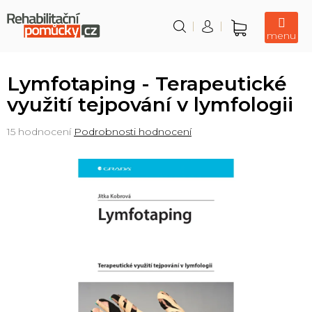
Přejít
na
obsah
Nákupní
košík
Lymfotaping - Terapeutické
využití tejpování v lymfologii
Průměrné
15 hodnocení
Podrobnosti hodnocení
hodnocení
produktu
je
4,3
z
5
hvězdiček.