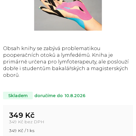
Obsah knihy se zabývá problematikou
pooperačních otoků a lymfedémů. Kniha je
primárně určena pro lymfoterapeuty, ale poslouží
dobře i studentům bakalářských a magisterských
oborů.
doručíme do
10.8.2026
Skladem
349 Kč
349 Kč bez DPH
Měrná
349 Kč / 1 ks