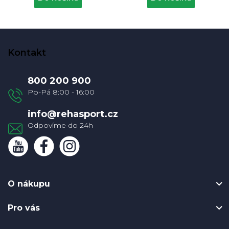
Z
á
Kontakt
p
a
800 200 900
t
í
info
@
rehasport.cz
O nákupu
Pro vás