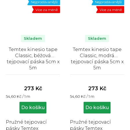
Nejprodávanější
Nejprodávanější
Více za méně
Více za méně
Skladem
Skladem
Temtex kinesio tape
Temtex kinesio tape
Classic, béžová
Classic, modrá
tejpovací páska 5cm x
tejpovací páska 5cm x
5m
5m
Průměrné
Průměrné
hodnocení
hodnocení
produktu
produktu
273 Kč
273 Kč
je
je
Měrná
Měrná
54,60 Kč / 1 m
54,60 Kč / 1 m
4,9
4,5
cena:
cena:
z
z
Do košíku
Do košíku
5
5
hvězdiček.
hvězdiček.
Pružné tejpovací
Pružné tejpovací
pásky Temtex
pásky Temtex