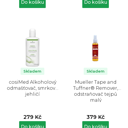
Do košíku
Do košíku
Skladem
Skladem
cosiMed Alkoholový
Mueller Tape and
odmašťovač, smrkové
Tuffner® Remover,
jehličí
odstraňovač tejpů
malý
279 Kč
379 Kč
Do košíku
Do košíku