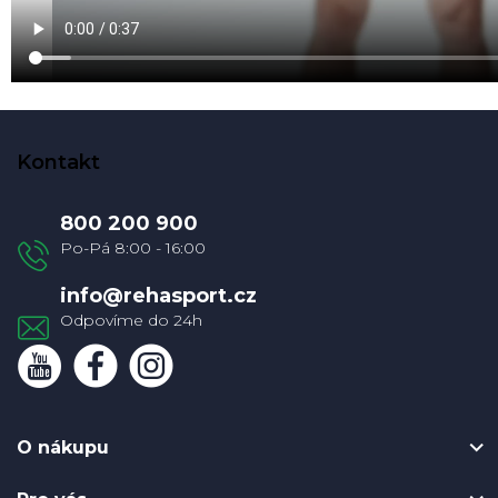
Z
á
Kontakt
p
a
800 200 900
t
í
info
@
rehasport.cz
O nákupu