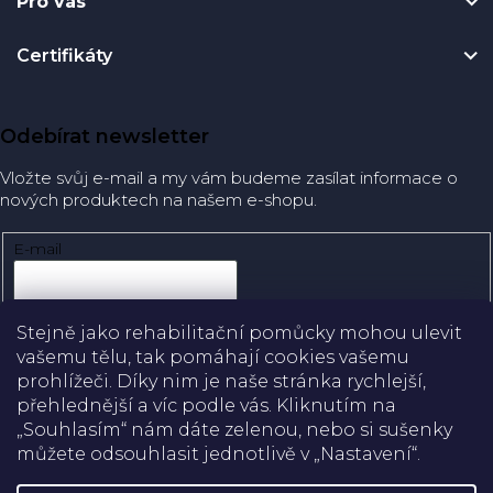
Pro vás
Certifikáty
Odebírat newsletter
Vložte svůj e-mail a my vám budeme zasílat informace o
nových produktech na našem e-shopu.
E-mail
Přihlásit se
Stejně jako rehabilitační pomůcky mohou ulevit
vašemu tělu, tak pomáhají cookies vašemu
prohlížeči. Díky nim je naše stránka rychlejší,
přehlednější a víc podle vás. Kliknutím na
Doprava
„Souhlasím“ nám dáte zelenou, nebo si sušenky
můžete odsouhlasit jednotlivě v „Nastavení“.
Platba