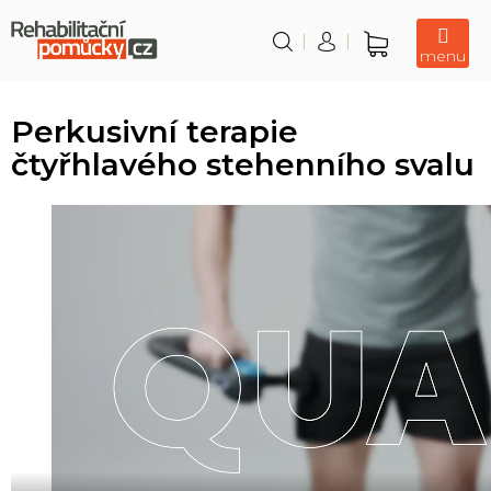
Přejít
na
obsah
Nákupní
košík
Perkusivní terapie
čtyřhlavého stehenního svalu