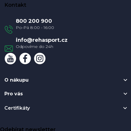
á
Kontakt
p
a
800 200 900
t
í
info
@
rehasport.cz
O nákupu
Pro vás
Certifikáty
Odebírat newsletter