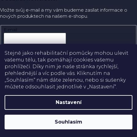
Vložte svůj e-mail a my vám budeme zasílat informace o
nových produktech na našem e-shopu.
E-mail
Přihlásit se
Stejně jako rehabilitační pomůcky mohou ulevit
vašemu tělu, tak pomáhají cookies vašemu
prohlížeči. Díky nim je naše stránka rychlejší,
přehlednější a víc podle vás. Kliknutím na
Doprava
„Souhlasím“ nám dáte zelenou, nebo si sušenky
můžete odsouhlasit jednotlivě v „Nastavení“.
Platba
Nastavení
Shoptet
Copyright 2026
Rehabilitační pomůcky
. Všechna práva
Souhlasím
vyhrazena.
Upravit nastavení cookies