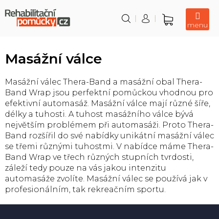
Přejít
na
obsah
Nákupní
košík
Masážní válce
Masážní válec Thera-Band a masážní obal Thera-
Band Wrap jsou perfektní pomůckou vhodnou pro
efektivní automasáž. Masážní válce mají různé šíře,
délky a tuhosti. A tuhost masážního válce bývá
největším problémem při automasáži. Proto Thera-
Band rozšířil do své nabídky unikátní masážní válec
se třemi různými tuhostmi. V nabídce máme Thera-
Band Wrap ve třech různých stupních tvrdosti,
záleží tedy pouze na vás jakou intenzitu
automasáže zvolíte. Masážní válec se používá jak v
profesionálním, tak rekreačním sportu.
Z