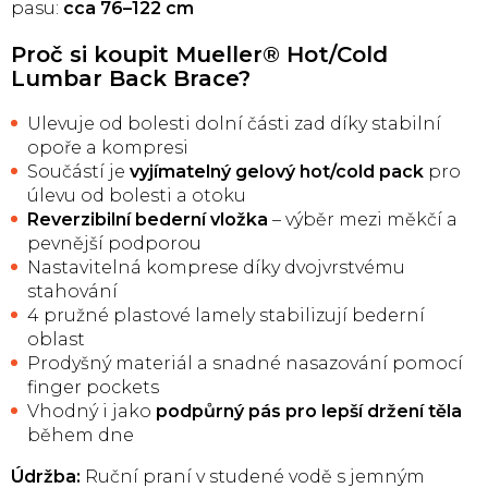
pasu:
cca 76–122 cm
Proč si koupit Mueller® Hot/Cold
Lumbar Back Brace?
Ulevuje od bolesti dolní části zad díky stabilní
opoře a kompresi
Součástí je
vyjímatelný gelový hot/cold pack
pro
úlevu od bolesti a otoku
Reverzibilní bederní vložka
– výběr mezi měkčí a
pevnější podporou
Nastavitelná komprese díky dvojvrstvému
stahování
4 pružné plastové lamely stabilizují bederní
oblast
Prodyšný materiál a snadné nasazování pomocí
finger pockets
Vhodný i jako
podpůrný pás pro lepší držení těla
během dne
Údržba:
Ruční praní v studené vodě s jemným