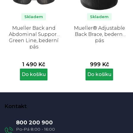
Skladem
Skladem
Mueller Back and
Mueller® Adjustable
Abdominal Support
Back Brace, bederní
Green Line, bederní
pás
pás
1 490 Kč
999 Kč
Do košíku
Do košíku
Z
á
Kontakt
p
a
800 200 900
t