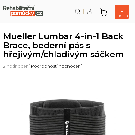
Přejít
na
obsah
Nákupní
košík
Mueller Lumbar 4-in-1 Back
Brace, bederní pás s
hřejivým/chladivým sáčkem
Průměrné
2 hodnocení
Podrobnosti hodnocení
hodnocení
produktu
je
5,0
z
5
hvězdiček.