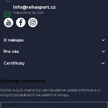
í
info
@
rehasport.cz
O nákupu
Pro vás
Certifikáty
Odebírat newsletter
Vložte svůj e-mail a my vám budeme zasílat informace o
nových produktech na našem e-shopu.
E-mail