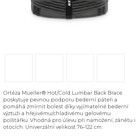
Ortéza Mueller® Hot/Cold Lumbar Back Brace
poskytuje pevnou podporu bederní páteři a
pomáhá zmírnit bolest díky vyjímatelné bederní
výztuži a hřejivému/chladivému gelovému
polštářku. Vhodná pro úlevu při namožení, zánětu i
otocích. Univerzální velikost 76–122 cm.