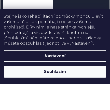
Přihlásit se
Stejně jako rehabilitační pomůcky mohou ulevit
vašemu tělu, tak pomáhají cookies vašemu
prohlížeči. Díky nim je naše stránka rychlejší,
přehlednější a víc podle vás. Kliknutím na
Doprava
„Souhlasím“ nám dáte zelenou, nebo si sušenky
můžete odsouhlasit jednotlivě v „Nastavení“.
Platba
Nastavení
Shoptet
Copyright 2026
Rehabilitační pomůcky
. Všechna práva
Souhlasím
vyhrazena.
Upravit nastavení cookies