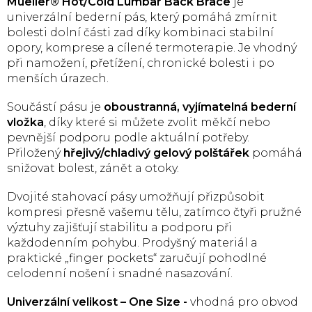
Mueller® Hot/Cold Lumbar Back Brace
je
univerzální bederní pás, který pomáhá zmírnit
bolesti dolní části zad díky kombinaci stabilní
opory, komprese a cílené termoterapie. Je vhodný
při namožení, přetížení, chronické bolesti i po
menších úrazech.
Součástí pásu je
oboustranná, vyjímatelná bederní
vložka
, díky které si můžete zvolit měkčí nebo
pevnější podporu podle aktuální potřeby.
Přiložený
hřejivý/chladivý gelový polštářek
pomáhá
snižovat bolest, zánět a otoky.
Dvojité stahovací pásy umožňují přizpůsobit
kompresi přesně vašemu tělu, zatímco čtyři pružné
výztuhy zajišťují stabilitu a podporu při
každodenním pohybu. Prodyšný materiál a
praktické „finger pockets“ zaručují pohodlné
celodenní nošení i snadné nasazování.
Univerzální velikost – One Size -
vhodná pro obvod