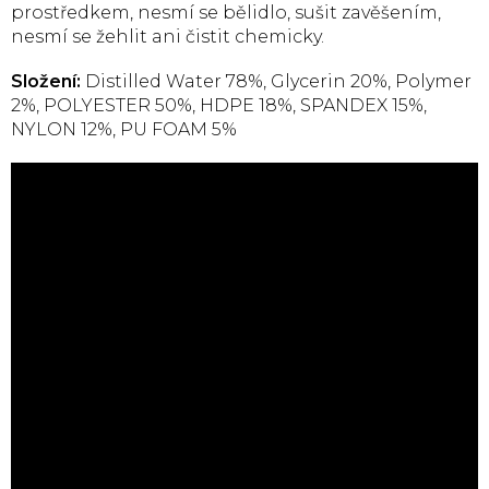
prostředkem, nesmí se bělidlo, sušit zavěšením,
nesmí se žehlit ani čistit chemicky.
Složení:
Distilled Water 78%, Glycerin 20%, Polymer
2%, POLYESTER 50%, HDPE 18%, SPANDEX 15%,
NYLON 12%, PU FOAM 5%