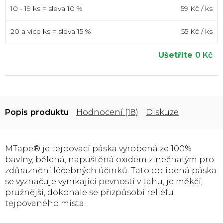
10 - 19 ks = sleva 10 %
59 Kč
/ ks
20 a více ks = sleva 15 %
55 Kč
/ ks
Ušetříte
0 Kč
Popis
Hodnocení (18)
Diskuze
MTape® je tejpovací páska vyrobená ze 100%
bavlny, bělená, napuštěná oxidem zinečnatým pro
zdůraznění léčebných účinků. Tato oblíbená páska
se vyznačuje v
ynikající
pevností v tahu, je měkčí,
pružnější, dokonale se přizpůsobí reliéfu
tejpovaného místa.