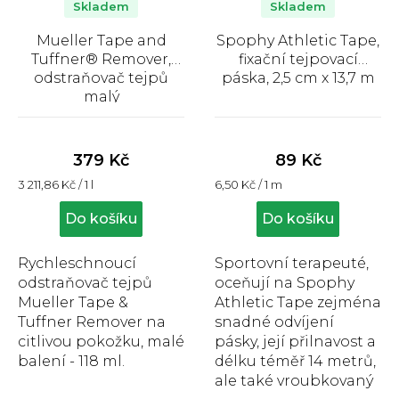
Skladem
Skladem
Mueller Tape and
Spophy Athletic Tape,
Tuffner® Remover,
fixační tejpovací
odstraňovač tejpů
páska, 2,5 cm x 13,7 m
malý
Průměrné
Průměrné
hodnocení
hodnocení
produktu
produktu
379 Kč
89 Kč
je
je
Měrná
Měrná
3 211,86 Kč / 1 l
6,50 Kč / 1 m
4,9
4,9
cena:
cena:
z
z
Do košíku
Do košíku
5
5
hvězdiček.
hvězdiček.
Rychleschnoucí
Sportovní terapeuté,
odstraňovač tejpů
oceňují na Spophy
Mueller Tape &
Athletic Tape zejména
Tuffner Remover na
snadné odvíjení
citlivou pokožku, malé
pásky, její přilnavost a
balení - 118 ml.
délku téměř 14 metrů,
ale také vroubkovaný