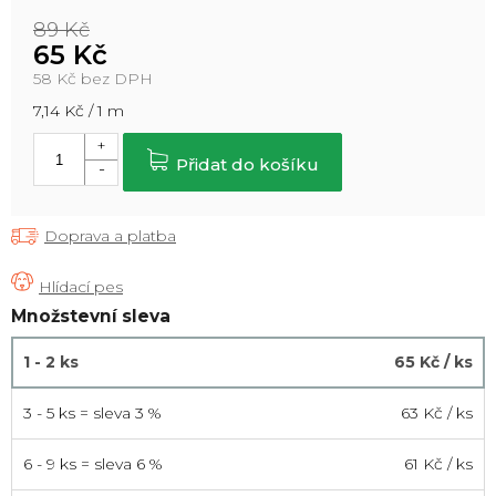
89 Kč
65 Kč
58 Kč bez DPH
Měrná
7,14 Kč / 1 m
cena:
Přidat do košíku
Doprava a platba
Množstevní sleva
1 - 2 ks
65 Kč
/ ks
3 - 5 ks = sleva 3 %
63 Kč
/ ks
6 - 9 ks = sleva 6 %
61 Kč
/ ks