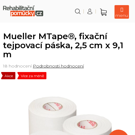
Přejít
na
obsah
Nákupní
košík
Mueller MTape®, fixační
tejpovací páska, 2,5 cm x 9,1
m
Průměrné
18 hodnocení
Podrobnosti hodnocení
hodnocení
Akce
Více za méně
produktu
je
3,9
z
5
hvězdiček.