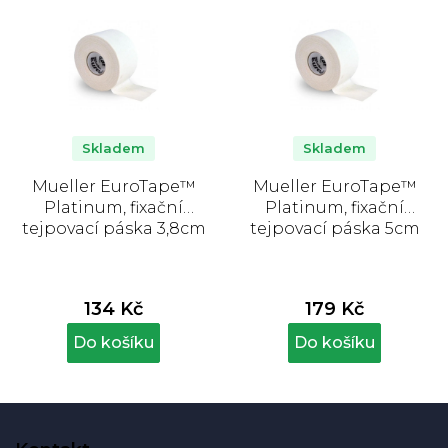
Skladem
Skladem
Mueller EuroTape™
Mueller EuroTape™
Platinum, fixační
Platinum, fixační
tejpovací páska 3,8cm
tejpovací páska 5cm
134 Kč
179 Kč
Do košíku
Do košíku
Z
á