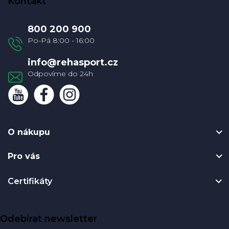
Kontakt
p
a
800 200 900
t
í
info
@
rehasport.cz
O nákupu
Pro vás
Certifikáty
Odebírat newsletter