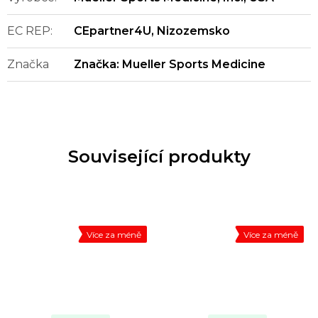
EC REP
:
CEpartner4U, Nizozemsko
Značka
Značka:
Mueller Sports Medicine
Související produkty
Více za méně
Více za méně