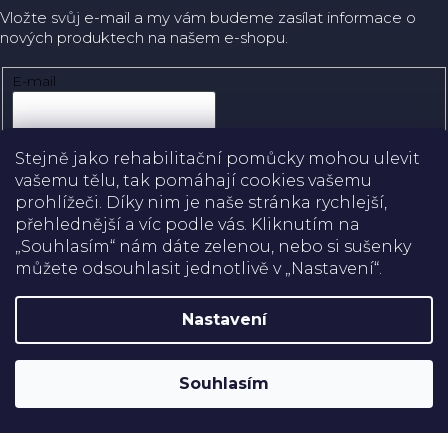
Vložte svůj e-mail a my vám budeme zasílat informace o
nových produktech na našem e-shopu.
E-mail
Přihlásit se
Stejně jako rehabilitační pomůcky mohou ulevit
vašemu tělu, tak pomáhají cookies vašemu
prohlížeči. Díky nim je naše stránka rychlejší,
přehlednější a víc podle vás. Kliknutím na
Doprava
„Souhlasím“ nám dáte zelenou, nebo si sušenky
můžete odsouhlasit jednotlivě v „Nastavení“.
Platba
Nastavení
Shoptet
Copyright 2026
Rehabilitační pomůcky
. Všechna práva
Souhlasím
vyhrazena.
Upravit nastavení cookies