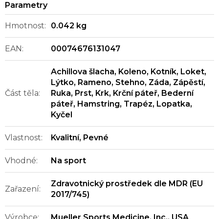
Hmotnost
:
0.042 kg
EAN
:
00074676131047
Achillova šlacha
,
Koleno
,
Kotník
,
Loket
,
Lýtko
,
Rameno
,
Stehno
,
Záda
,
Zápěstí
,
Část těla
:
Ruka
,
Prst
,
Krk
,
Krční páteř
,
Bederní
páteř
,
Hamstring
,
Trapéz
,
Lopatka
,
Kyčel
Vlastnost
:
Kvalitní
,
Pevné
Vhodné
:
Na sport
Zdravotnický prostředek dle MDR (EU
Zařazení
:
2017/745)
Výrobce
:
Mueller Sports Medicine, Inc., USA