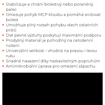
Stabilizuje a chrání bolestivý nebo poraněný
palec
Omezuje pohyb MCP kloubu a pomáhá snižovat
bolest
Umožňuje plný rozsah pohybu všech ostatních
prstů
Dvě pevné výztuhy poskytují maximální podporu
Prodyšný materiál je pohodlný na celodenní
nošení
Univerzální velikost – vhodná na pravou i levou
ruku
Snadné nasazení díky nastavitelným popruhům
Antimikrobiální úprava pro omezení zápachu