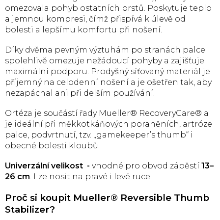
omezovala pohyb ostatních prstů. Poskytuje teplo
a jemnou kompresi, čímž přispívá k úlevě od
bolesti a lepšímu komfortu při nošení.
Díky dvěma pevným výztuhám po stranách palce
spolehlivě omezuje nežádoucí pohyby a zajišťuje
maximální podporu. Prodyšný síťovaný materiál je
příjemný na celodenní nošení a je ošetřen tak, aby
nezapáchal ani při delším používání.
Ortéza je součástí řady Mueller® RecoveryCare® a
je ideální při měkkotkáňových poraněních, artróze
palce, podvrtnutí, tzv. „gamekeeper’s thumb“ i
obecné bolesti kloubů.
Univerzální velikost -
vhodné pro obvod zápěstí
13–
26 cm
. Lze nosit na pravé i levé ruce.
Proč si koupit Mueller® Reversible Thumb
Stabilizer?