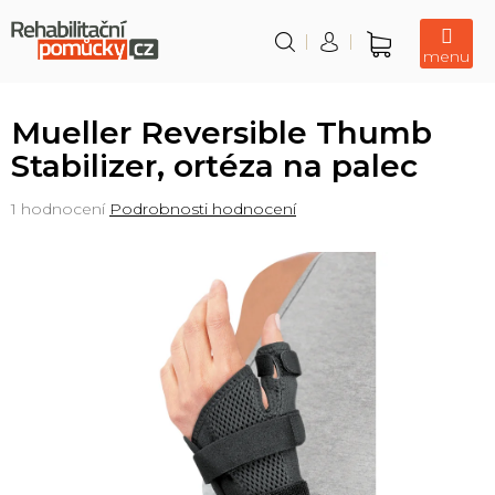
Přejít
na
obsah
Nákupní
košík
Mueller Reversible Thumb
Stabilizer, ortéza na palec
Průměrné
1 hodnocení
Podrobnosti hodnocení
hodnocení
produktu
je
5,0
z
5
hvězdiček.