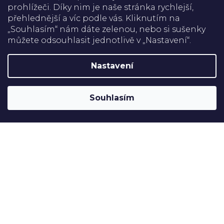
prohlížeči. Díky nim je naše stránka rychlejší,
přehlednější a víc podle vás. Kliknutím na
Doprava
„Souhlasím“ nám dáte zelenou, nebo si sušenky
můžete odsouhlasit jednotlivě v „Nastavení“.
Platba
Nastavení
Shoptet
Copyright 2026
Rehabilitační pomůcky
. Všechna práva
Souhlasím
vyhrazena.
Upravit nastavení cookies