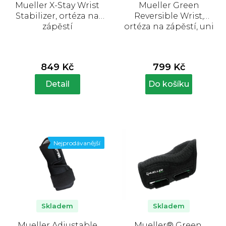
Mueller X-Stay Wrist
Mueller Green
Stabilizer, ortéza na
Reversible Wrist,
zápěstí
ortéza na zápěstí, uni
849 Kč
799 Kč
Detail
Do košíku
Nejprodávanější
Skladem
Skladem
Mueller Adjustable
Mueller® Green,