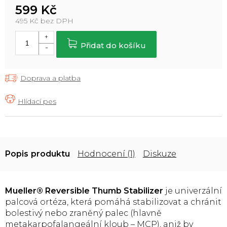
599 Kč
495 Kč bez DPH
Měrná
cena:
Přidat do košíku
Doprava a platba
Popis
Hodnocení (1)
Diskuze
Mueller® Reversible Thumb Stabilizer
je univerzální
palcová ortéza, která pomáhá stabilizovat a chránit
bolestivý nebo zraněný palec (hlavně
metakarpofalangeální kloub – MCP), aniž by