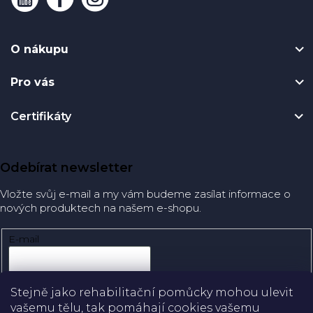
O nákupu
Pro vás
Certifikáty
Odebírat newsletter
Vložte svůj e-mail a my vám budeme zasílat informace o
nových produktech na našem e-shopu.
E-mail
Přihlásit se
Stejně jako rehabilitační pomůcky mohou ulevit
vašemu tělu, tak pomáhají cookies vašemu