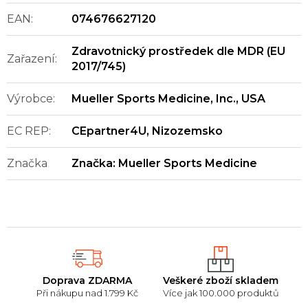
EAN
:
074676627120
Zdravotnický prostředek dle MDR (EU
Zařazení
:
2017/745)
Výrobce
:
Mueller Sports Medicine, Inc., USA
EC REP
:
CEpartner4U, Nizozemsko
Značka
Značka:
Mueller Sports Medicine
Doprava ZDARMA
Veškeré zboží skladem
Při nákupu nad 1.799 Kč
Více jak 100.000 produktů