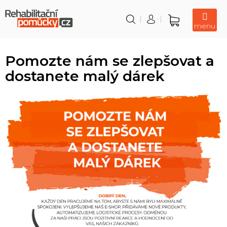
Přejít
na
obsah
Nákupní
košík
Pomozte nám se zlepšovat a
dostanete malý dárek