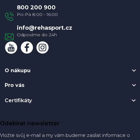
a
800 200 900
t
í
info
@
rehasport.cz
O nákupu
Pro vás
Certifikáty
Odebírat newsletter
Vložte svůj e-mail a my vám budeme zasílat informace o