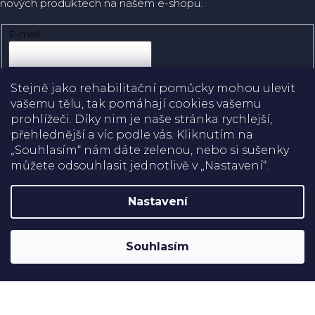
nových produktech na našem e-shopu.
E-mail
Přihlásit se
Stejně jako rehabilitační pomůcky mohou ulevit
vašemu tělu, tak pomáhají cookies vašemu
prohlížeči. Díky nim je naše stránka rychlejší,
přehlednější a víc podle vás. Kliknutím na
Doprava
„Souhlasím“ nám dáte zelenou, nebo si sušenky
můžete odsouhlasit jednotlivě v „Nastavení“.
Platba
Nastavení
Shoptet
Copyright 2026
Rehabilitační pomůcky
. Všechna práva
Souhlasím
vyhrazena.
Upravit nastavení cookies