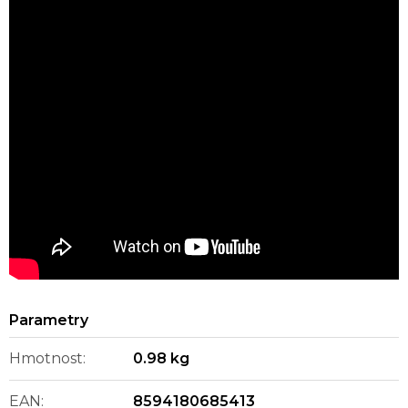
Hmotnost
:
0.98 kg
EAN
:
8594180685413