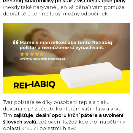
Rehabiq
Anatomický polštář z viscoelastické pěny
(někdy také nazývané „lenivá pěna“) vám pomůže
dopřát tělu ten nejlepší možný odpočinek.
Tvar polštáře se díky působení tepla a tlaku
dokonale přizpůsobí konturám vaší hlavy a krku.
Tím
zajišťuje ideální oporu krční páteře a uvolnění
šíjových svalů
, což ocení každý, kdo trpí napětím v
oblasti krku či bolestmi hlavy.