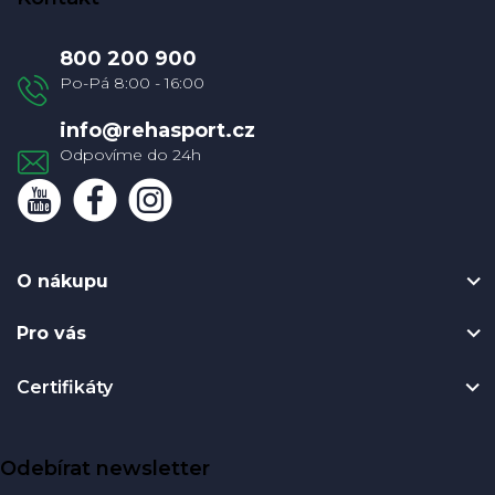
p
a
800 200 900
t
í
info
@
rehasport.cz
O nákupu
Pro vás
Certifikáty
Odebírat newsletter