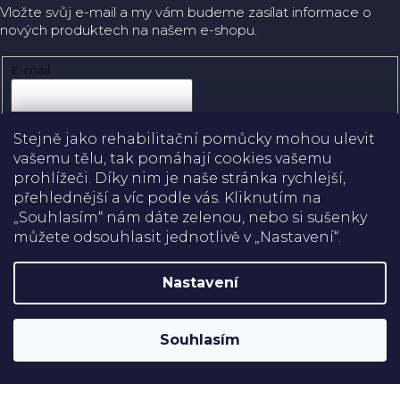
Vložte svůj e-mail a my vám budeme zasílat informace o
nových produktech na našem e-shopu.
E-mail
Přihlásit se
Stejně jako rehabilitační pomůcky mohou ulevit
vašemu tělu, tak pomáhají cookies vašemu
prohlížeči. Díky nim je naše stránka rychlejší,
přehlednější a víc podle vás. Kliknutím na
Doprava
„Souhlasím“ nám dáte zelenou, nebo si sušenky
můžete odsouhlasit jednotlivě v „Nastavení“.
Platba
Nastavení
Shoptet
Copyright 2026
Rehabilitační pomůcky
. Všechna práva
Souhlasím
vyhrazena.
Upravit nastavení cookies