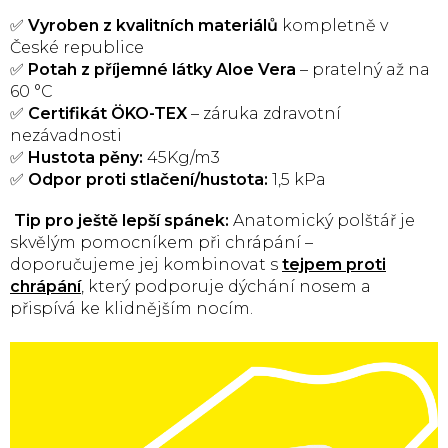
✅
Vyroben z kvalitních materiálů
kompletně v
České republice
✅
Potah z příjemné látky Aloe Vera
– pratelný až na
60 °C
✅
Certifikát ÖKO-TEX
– záruka zdravotní
nezávadnosti
✅
Hustota pěny:
45Kg/m3
✅
Odpor proti stlačení/hustota:
1,5 kPa
Tip pro ještě lepší spánek:
Anatomický polštář je
skvělým pomocníkem při chrápání –
doporučujeme jej kombinovat s
tejpem proti
chrápání
, který podporuje dýchání nosem a
přispívá ke klidnějším nocím.