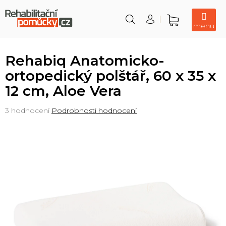
Přejít
na
obsah
Nákupní
košík
Rehabiq Anatomicko-
ortopedický polštář, 60 x 35 x
12 cm, Aloe Vera
Průměrné
3 hodnocení
Podrobnosti hodnocení
hodnocení
produktu
je
5,0
z
5
hvězdiček.