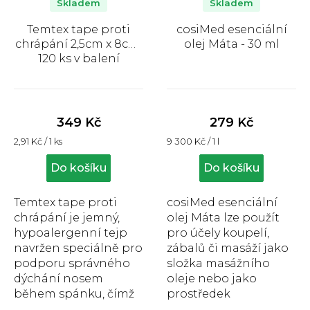
Skladem
Skladem
Temtex tape proti
cosiMed esenciální
chrápání 2,5cm x 8cm,
olej Máta - 30 ml
120 ks v balení
Průměrné
Průměrné
hodnocení
hodnocení
produktu
produktu
349 Kč
279 Kč
je
je
Měrná
Měrná
2,91 Kč / 1 ks
9 300 Kč / 1 l
4,5
5,0
cena:
cena:
z
z
Do košíku
Do košíku
5
5
hvězdiček.
hvězdiček.
Temtex tape proti
cosiMed esenciální
chrápání je jemný,
olej Máta lze použít
hypoalergenní tejp
pro účely koupelí,
navržen speciálně pro
zábalů či masáží jako
podporu správného
složka masážního
dýchání nosem
oleje nebo jako
během spánku, čímž
prostředek
pomáhá snižovat
aromaterapie, je