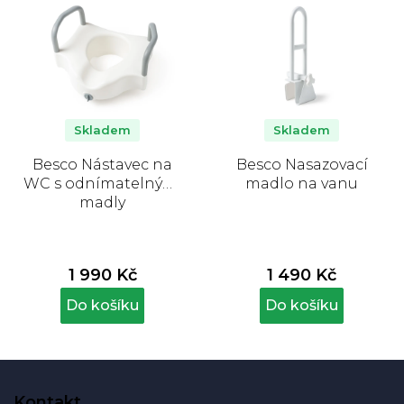
Skladem
Skladem
Besco Nástavec na
Besco Nasazovací
WC s odnímatelnými
madlo na vanu
madly
1 990 Kč
1 490 Kč
Do košíku
Do košíku
Z
á
Kontakt