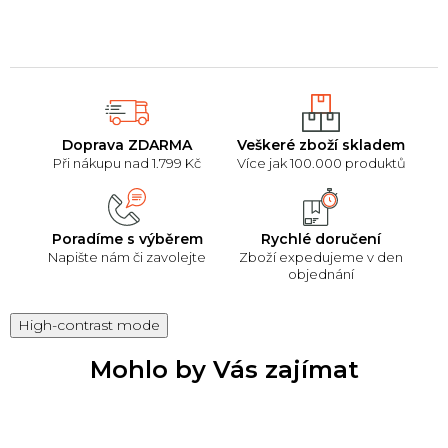
chrápání a zlepšovat
vyroben z čistě
okysličení...
přírodních surovin.
Doprava ZDARMA
Veškeré zboží skladem
Při nákupu nad 1.799 Kč
Více jak 100.000 produktů
Poradíme s výběrem
Rychlé doručení
Napište nám či zavolejte
Zboží expedujeme v den
objednání
High-contrast mode
Mohlo by Vás zajímat