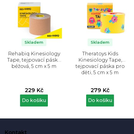
Skladem
Skladem
Rehabiq Kinesiology
Theratoys Kids
Tape, tejpovací páska
Kinesiology Tape,
béžová, 5 cm x 5 m
tejpovací páska pro
děti, 5 cm x 5 m
229 Kč
279 Kč
Do košíku
Do košíku
Z
á
Kontakt