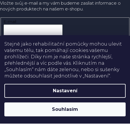
Vložte svůj e-mail a my vám budeme zasílat informace o
nových produktech na našem e-shopu.
E-mail
Přihlásit se
Stejně jako rehabilitační pomůcky mohou ulevit
vašemu tělu, tak pomáhají cookies vašemu
prohlížeči. Díky nim je naše stránka rychlejší,
přehlednější a víc podle vás. Kliknutím na
Doprava
„Souhlasím“ nám dáte zelenou, nebo si sušenky
můžete odsouhlasit jednotlivě v „Nastavení“.
Platba
Nastavení
Shoptet
Copyright 2026
Rehabilitační pomůcky
. Všechna práva
Souhlasím
vyhrazena.
Upravit nastavení cookies