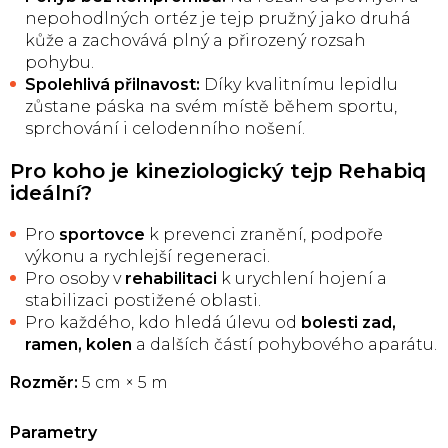
nepohodlných ortéz je tejp pružný jako druhá
kůže a zachovává plný a přirozený rozsah
pohybu.
Spolehlivá přilnavost:
Díky kvalitnímu lepidlu
zůstane páska na svém místě během sportu,
sprchování i celodenního nošení.
Pro koho je kineziologický tejp Rehabiq
ideální?
Pro
sportovce
k prevenci zranění, podpoře
výkonu a rychlejší regeneraci.
Pro osoby v
rehabilitaci
k urychlení hojení a
stabilizaci postižené oblasti.
Pro každého, kdo hledá úlevu od
bolesti zad,
ramen, kolen
a dalších částí pohybového aparátu.
Rozměr:
5 cm × 5 m