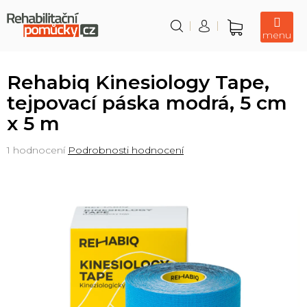
Přejít
na
obsah
Nákupní
košík
Rehabiq Kinesiology Tape,
tejpovací páska modrá, 5 cm
x 5 m
Průměrné
1 hodnocení
Podrobnosti hodnocení
hodnocení
produktu
je
5,0
z
5
hvězdiček.