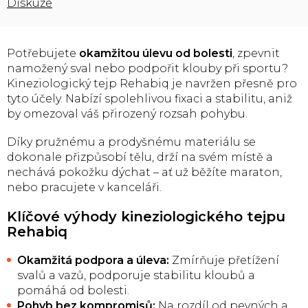
Diskuze
Potřebujete
okamžitou úlevu od bolesti
, zpevnit
namožený sval nebo podpořit klouby při sportu?
Kineziologický tejp Rehabiq je navržen přesně pro
tyto účely. Nabízí spolehlivou fixaci a stabilitu, aniž
by omezoval váš přirozený rozsah pohybu.
Díky pružnému a prodyšnému materiálu se
dokonale přizpůsobí tělu, drží na svém místě a
nechává pokožku dýchat – ať už běžíte maraton,
nebo pracujete v kanceláři.
Klíčové výhody kineziologického tejpu
Rehabiq
Okamžitá podpora a úleva:
Zmírňuje přetížení
svalů a vazů, podporuje stabilitu kloubů a
pomáhá od bolesti.
Pohyb bez kompromisů:
Na rozdíl od pevných a