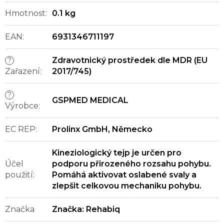
Hmotnost
:
0.1 kg
EAN
:
6931346711197
Zdravotnický prostředek dle MDR (EU
?
Zařazení
:
2017/745)
?
GSPMED MEDICAL
Výrobce
:
EC REP
:
Prolinx GmbH, Německo
Kineziologický tejp je určen pro
Účel
podporu přirozeného rozsahu pohybu.
použití
:
Pomáhá aktivovat oslabené svaly a
zlepšit celkovou mechaniku pohybu.
Značka
Značka:
Rehabiq