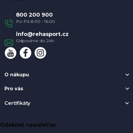
p
a
800 200 900
t
í
info
@
rehasport.cz
O nákupu
Pro vás
Certifikáty
Odebírat newsletter