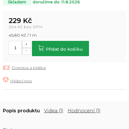
doručíme do
11.8.2026
Skladem
229 Kč
204 Kč bez DPH
Měrná
45,80 Kč / 1 m
cena:
Přidat do košíku
Doprava a platba
Popis
Videa (1)
Hodnocení (1)