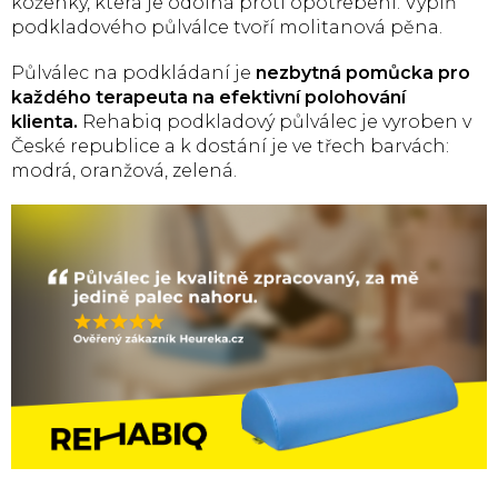
koženky, která je odolná proti opotřebení. Výplň
podkladového půlválce tvoří molitanová pěna.
Půlválec na podkládaní je
nezbytná pomůcka pro
každého terapeuta na efektivní polohování
klienta.
Rehabiq podkladový půlválec je vyroben v
České republice a k dostání je ve třech barvách:
modrá, oranžová, zelená.