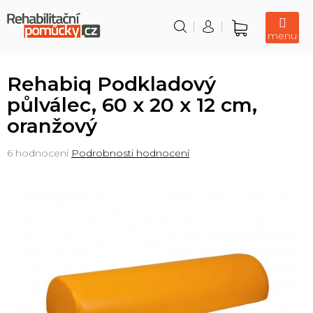
Přejít
na
obsah
Nákupní
košík
Rehabiq Podkladový
půlválec, 60 x 20 x 12 cm,
oranžový
Průměrné
6 hodnocení
Podrobnosti hodnocení
hodnocení
produktu
je
4,0
z
5
hvězdiček.