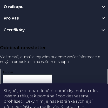
O nákupu
Pro vás
Certifikáty
Odebírat newsletter
Vložte svůj e-mail a my vám budeme zasílat informace o
nových produktech na našem e-shopu.
E-mail
Přihlásit se
Stejně jako rehabilitační pomůcky mohou ulevit
vašemu tělu, tak pomáhají cookies vašemu
prohlížeči. Díky nim je naše stránka rychlejší,
přehlednější a víc podle vás. Kliknutím na