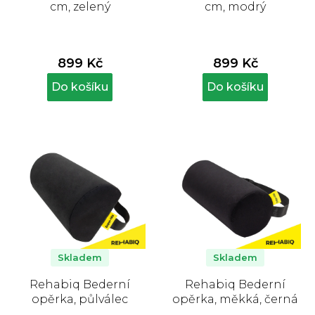
cm, zelený
cm, modrý
899 Kč
899 Kč
Do košíku
Do košíku
Skladem
Skladem
Rehabiq Bederní
Rehabiq Bederní
opěrka, půlválec
opěrka, měkká, černá