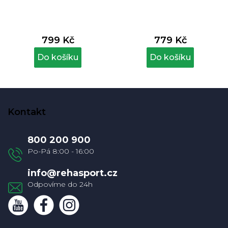
799 Kč
779 Kč
Do košíku
Do košíku
Z
á
Kontakt
p
a
800 200 900
t
í
info
@
rehasport.cz