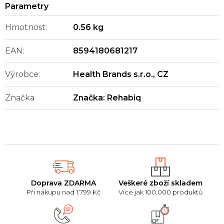
Hmotnost
:
0.56 kg
EAN
:
8594180681217
Výrobce
:
Health Brands s.r.o., CZ
Značka
Značka:
Rehabiq
Doprava ZDARMA
Veškeré zboží skladem
Při nákupu nad 1.799 Kč
Více jak 100.000 produktů