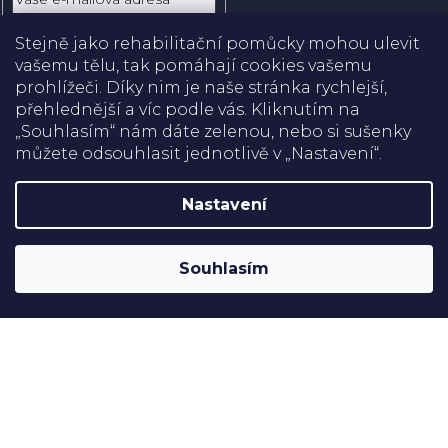
Stejně jako rehabilitační pomůcky mohou ulevit
Přihlásit
vašemu tělu, tak pomáhají cookies vašemu
se
prohlížeči. Díky nim je naše stránka rychlejší,
přehlednější a víc podle vás. Kliknutím na
Doprava
„Souhlasím“ nám dáte zelenou, nebo si sušenky
můžete odsouhlasit jednotlivě v „Nastavení“.
Platba
Nastavení
Shoptet
Copyright 2026
Rehabilitační pomůcky
. Všechna práva
Souhlasím
vyhrazena.
Upravit nastavení cookies