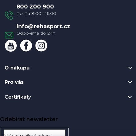
a
800 200 900
t
í
info
@
rehasport.cz
O nákupu
Pro vás
Certifikáty
Odebírat newsletter