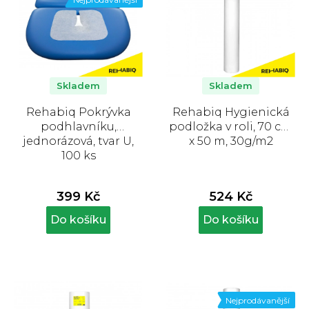
Skladem
Skladem
Rehabiq Pokrývka
Rehabiq Hygienická
podhlavníku,
podložka v roli, 70 cm
jednorázová, tvar U,
x 50 m, 30g/m2
100 ks
399 Kč
524 Kč
Do košíku
Do košíku
Nejprodávanější