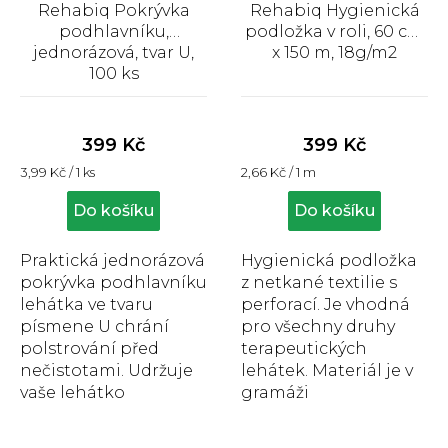
Rehabiq Pokrývka
Rehabiq Hygienická
podhlavníku,
podložka v roli, 60 cm
jednorázová, tvar U,
x 150 m, 18g/m2
100 ks
Průměrné
Průměrné
hodnocení
hodnocení
produktu
produktu
399 Kč
399 Kč
je
je
Měrná
Měrná
3,99 Kč / 1 ks
2,66 Kč / 1 m
5,0
5,0
cena:
cena:
z
z
Do košíku
Do košíku
5
5
hvězdiček.
hvězdiček.
Praktická jednorázová
Hygienická podložka
pokrývka podhlavníku
z netkané textilie s
lehátka ve tvaru
perforací. Je vhodná
písmene U chrání
pro všechny druhy
polstrování před
terapeutických
nečistotami. Udržuje
lehátek. Materiál je v
vaše lehátko
gramáži
hygienicky čisté.
18g/m2. Perforováno
Pokrývka podhlavníku
po 40 cm.