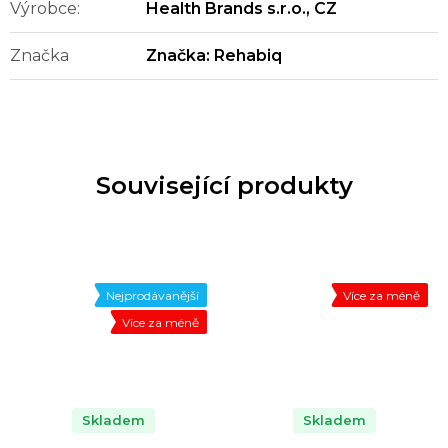
Výrobce
:
Health Brands s.r.o., CZ
Značka
Značka:
Rehabiq
Související produkty
Nejprodávanější
Více za méně
Více za méně
Skladem
Skladem