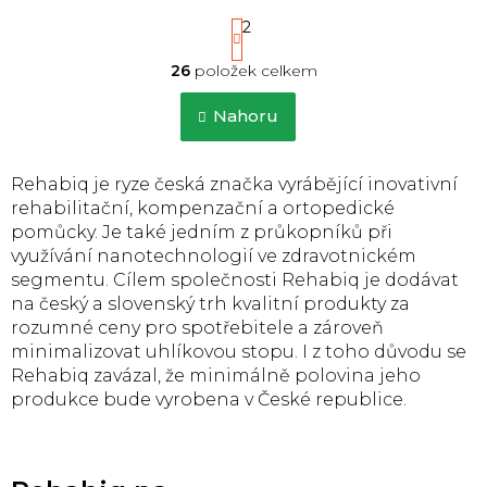
ochrany....
S
1
2
t
r
26
položek celkem
á
O
n
v
Nahoru
k
l
o
á
v
d
á
Rehabiq je ryze česká značka vyrábějící inovativní
a
n
c
rehabilitační, kompenzační a ortopedické
í
í
pomůcky. Je také jedním z průkopníků při
p
využívání nanotechnologií ve zdravotnickém
r
segmentu. Cílem společnosti Rehabiq je dodávat
v
na český a slovenský trh kvalitní produkty za
k
rozumné ceny pro spotřebitele a zároveň
y
v
minimalizovat uhlíkovou stopu. I z toho důvodu se
ý
Rehabiq zavázal, že minimálně polovina jeho
p
produkce bude vyrobena v České republice.
i
s
u