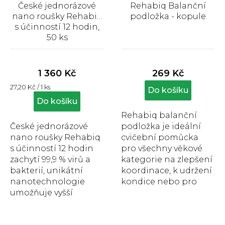
d
České jednorázové
Rehabiq Balanční
u
nano roušky Rehabiq
podložka - kopule
k
s účinností 12 hodin,
t
50 ks
Průměrné
Průměrné
ů
hodnocení
hodnocení
produktu
produktu
1 360 Kč
269 Kč
je
je
Měrná
27,20 Kč / 1 ks
5,0
4,9
Do košíku
cena:
z
z
Do košíku
5
5
Rehabiq balanční
hvězdiček.
hvězdiček.
České jednorázové
podložka je ideální
nano roušky Rehabiq
cvičební pomůcka
s účinností 12 hodin
pro všechny věkové
zachytí 99,9 % virů a
kategorie na zlepšení
bakterií, unikátní
koordinace, k udržení
nanotechnologie
kondice nebo pro
umožňuje vyšší
masáž nohou a jejich
prodyšnost při
relaxaci, průměr je 17...
zachování vysoké