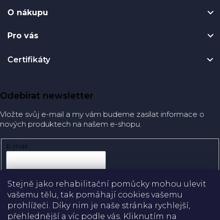
O nákupu
Pro vás
Certifikáty
Odebírat newsletter
Vložte svůj e-mail a my vám budeme zasílat informace o
nových produktech na našem e-shopu.
E-mail
Přihlásit se
Stejně jako rehabilitační pomůcky mohou ulevit
vašemu tělu, tak pomáhají cookies vašemu
prohlížeči. Díky nim je naše stránka rychlejší,
přehlednější a víc podle vás. Kliknutím na