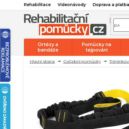
Přejít
Rehabilitace
Videonávody
Doprava a platb
na
obsah
Ortézy a
Pomůcky na
bandáže
tejpování
Cvičební pomůcky
Tréninko