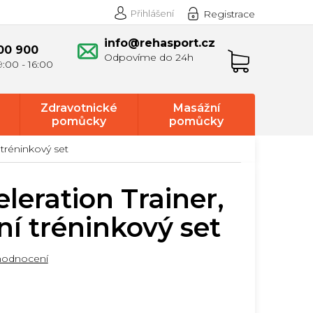
Přihlášení
Registrace
info@rehasport.cz
00 900
Nákupní
košík
Zdravotnické
Masážní
pomůcky
pomůcky
 tréninkový set
leration Trainer,
ní tréninkový set
hodnocení