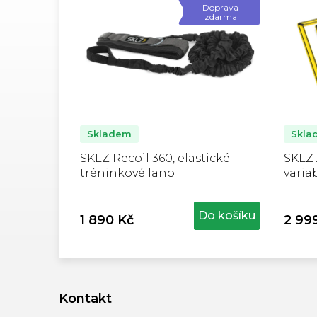
Doprava
zdarma
Skladem
Skla
SKLZ Recoil 360, elastické
SKLZ 
tréninkové lano
varia
set 10
Do košíku
1 890 Kč
2 99
Z
á
Kontakt
p