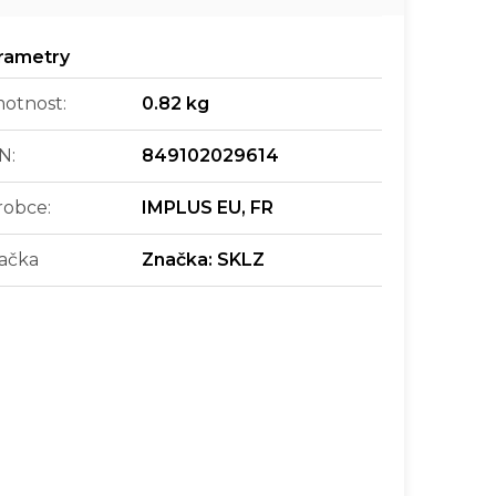
otnost
:
0.82 kg
N
:
849102029614
robce
:
IMPLUS EU, FR
ačka
Značka:
SKLZ