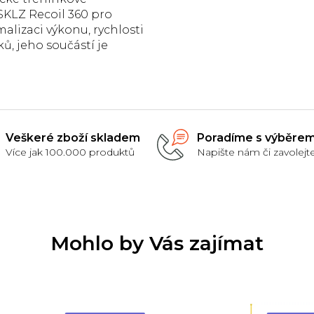
5
SKLZ Recoil 360 pro
hvězdiček.
alizaci výkonu, rychlosti
ků, jeho součástí je
ý pás, odpor v rozmezí
 22,7 kg.
Veškeré zboží skladem
Poradíme s výběre
Více jak 100.000 produktů
Napište nám či zavolejt
Mohlo by Vás zajímat