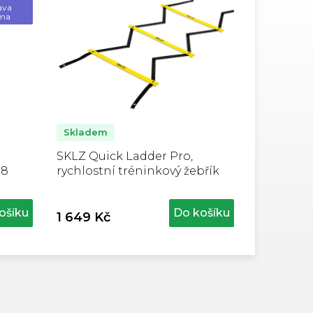
ava
ma
Skladem
SKLZ Quick Ladder Pro,
 8
rychlostní tréninkový žebřík
ošíku
Do košíku
1 649 Kč