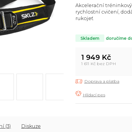
z
Akcelerační tréninkový
5
rychlostní cvičení, do
hvězdiček.
rukojeť.
doručíme d
Skladem
1 949 Kč
1 611 Kč bez DPH
Měrná
cena:
Doprava a platba
í (3)
Diskuze