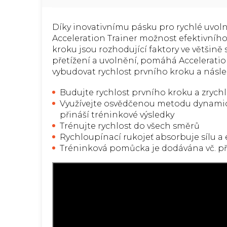
Díky inovativnímu pásku pro rychlé uvol
Acceleration Trainer možnost efektivního 
kroku jsou rozhodující faktory ve většině
přetížení a uvolnění, pomáhá Accelerati
vybudovat rychlost prvního kroku a násle
Budujte rychlost prvního kroku a zrych
Využívejte osvědčenou metodu dynamick
přináší tréninkové výsledky
Trénujte rychlost do všech směrů
Rychloupínací rukojeť absorbuje sílu a
Tréninková pomůcka je dodávána vč. 