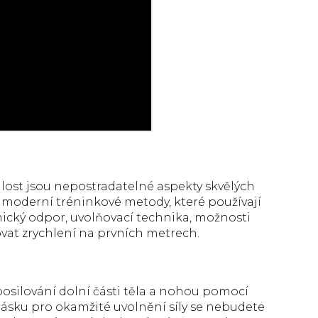
ychlost jsou nepostradatelné aspekty skvělých
á moderní tréninkové metody, které používají
mický odpor, uvolňovací technika, možnosti
t zrychlení na prvních metrech.
posilování dolní části těla a nohou pomocí
pásku pro okamžité uvolnění síly se nebudete