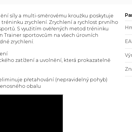
nění síly a multi-směrovému kroužku poskytuje
tréninku zrychlení. Zrychlení a rychlost prvního
Hm
 sportů. S využitím ověřených metod tréninku
on Trainer sportovcům na všech úrovních
EA
dné zrychlení.
lení
Vý
ého zatížení a uvolnění, která prokazatelně
Zn
 eliminuje přetahování (nepravidelný pohyb)
přenosného obalu