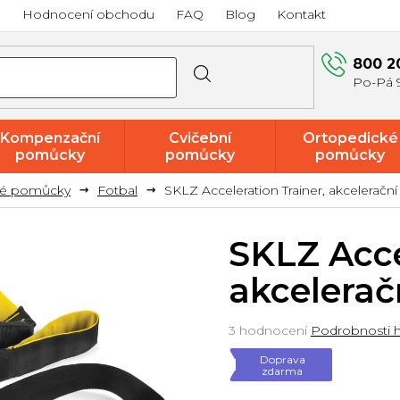
a
Hodnocení obchodu
FAQ
Blog
Kontakt
800 2
Kompenzační
Cvičební
Ortopedické
pomůcky
pomůcky
pomůcky
vé pomůcky
Fotbal
SKLZ Acceleration Trainer, akcelerační
Akce a
výprodej
SKLZ Acce
akcelerač
Průměrné
3 hodnocení
Podrobnosti 
hodnocení
Doprava
produktu
zdarma
je
5,0