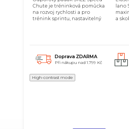
5
Chute je tréninková pomůcka
lano 
hvězdiček.
na rozvoj rychlosti a pro
maxim
trénink sprintu, nastavitelný
a sko
rotační pás.
odoln
6,8 až
Doprava ZDARMA
Při nákupu nad 1.799 Kč
High-contrast mode