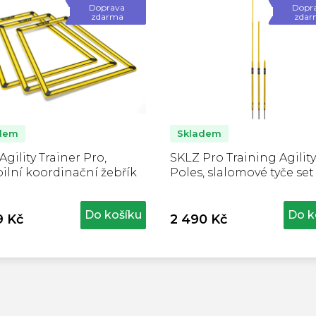
Doprava
Dopr
zdarma
zdar
dem
Skladem
Agility Trainer Pro,
SKLZ Pro Training Agility
bilní koordinační žebřík
Poles, slalomové tyče set
Do košíku
Do k
9 Kč
2 490 Kč