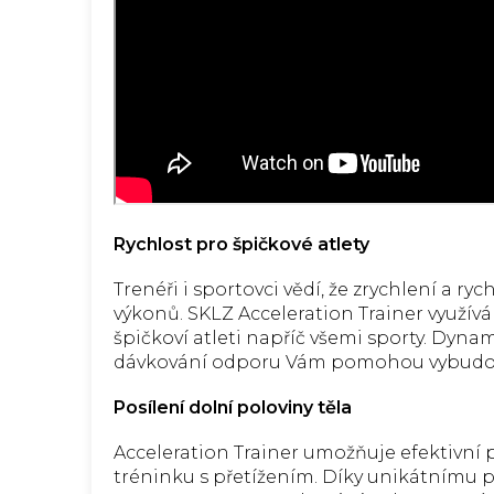
Rychlost pro špičkové atlety
Trenéři i sportovci vědí, že zrychlení a r
výkonů. SKLZ Acceleration Trainer využív
špičkoví atleti napříč všemi sporty. Dyna
dávkování odporu Vám pomohou vybudova
Posílení dolní poloviny těla
Acceleration Trainer umožňuje efektivní 
tréninku s přetížením. Díky unikátnímu 