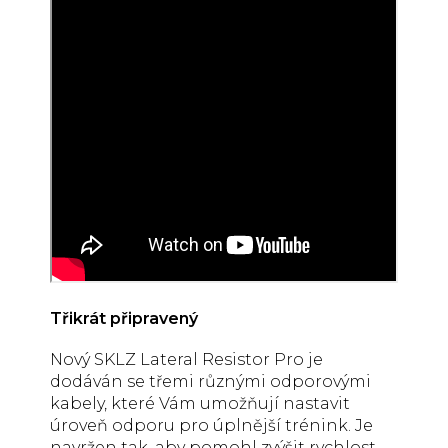
Třikrát připravený
Nový SKLZ Lateral Resistor Pro je
dodáván se třemi různými odporovými
kabely, které Vám umožňují nastavit
úroveň odporu pro úplnější trénink. Je
navržen tak, aby pomohl zvýšit rychlost