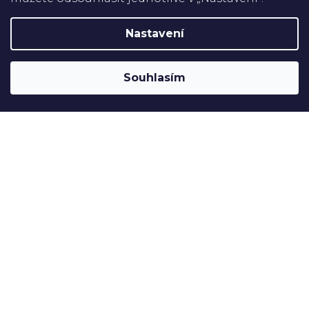
Platba
Nastavení
Shoptet
Copyright 2026
Rehabilitační pomůcky
. Všechna práva
Souhlasím
vyhrazena.
Upravit nastavení cookies