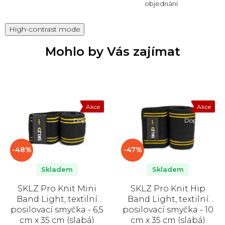
objednání
High-contrast mode
Mohlo by Vás zajímat
Akce
Akce
Doprodej
Doprodej
-48%
-47%
Skladem
Skladem
SKLZ Pro Knit Mini
SKLZ Pro Knit Hip
Band Light, textilní
Band Light, textilní
posilovací smyčka - 6,5
posilovací smyčka - 10
cm x 35 cm (slabá)
cm x 35 cm (slabá)