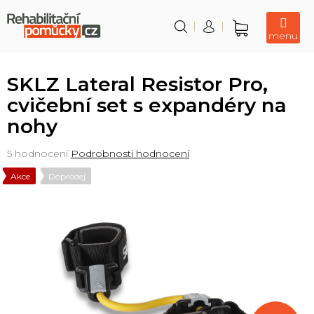
Přejít
na
obsah
Nákupní
košík
SKLZ Lateral Resistor Pro,
cvičební set s expandéry na
nohy
Průměrné
5 hodnocení
Podrobnosti hodnocení
hodnocení
Akce
Doprodej
produktu
je
5,0
z
5
hvězdiček.