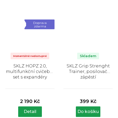
Doprava
zdarma
Skladem
Momentálně nedostupné
SKLZ HOPZ 2.0,
SKLZ Grip Strenght
multifunkční cvičební
Trainer, posilovač
set s expandéry
zápěstí
Průměrné
Průměrné
hodnocení
hodnocení
produktu
produktu
2 190 Kč
399 Kč
je
je
5,0
5,0
Detail
Do košíku
z
z