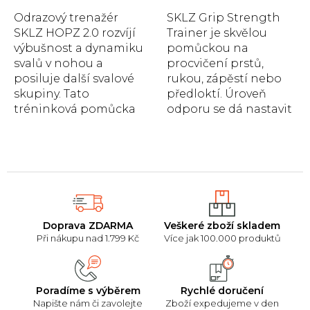
5
5
hvězdiček.
hvězdiček.
Odrazový trenažér
SKLZ Grip Strength
SKLZ HOPZ 2.0 rozvíjí
Trainer je skvělou
výbušnost a dynamiku
pomůckou na
svalů v nohou a
procvičení prstů,
posiluje další svalové
rukou, zápěstí nebo
skupiny. Tato
předloktí. Úroveň
tréninková pomůcka
odporu se dá nastavit
je vhodná pro
od 9 do 40 kg.
basketbal, fotbal
nebo...
Doprava ZDARMA
Veškeré zboží skladem
Při nákupu nad 1.799 Kč
Více jak 100.000 produktů
Poradíme s výběrem
Rychlé doručení
Napište nám či zavolejte
Zboží expedujeme v den