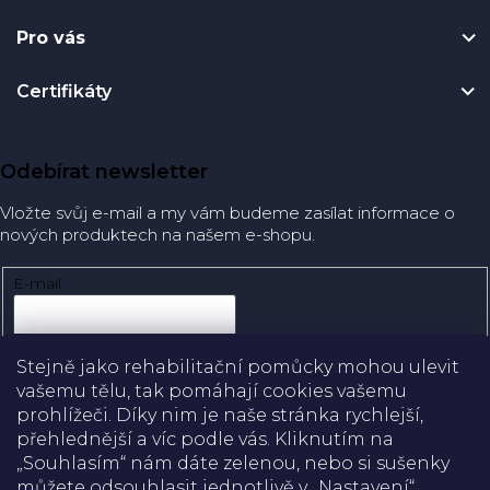
Pro vás
Certifikáty
Odebírat newsletter
Vložte svůj e-mail a my vám budeme zasílat informace o
nových produktech na našem e-shopu.
E-mail
Přihlásit se
Stejně jako rehabilitační pomůcky mohou ulevit
vašemu tělu, tak pomáhají cookies vašemu
prohlížeči. Díky nim je naše stránka rychlejší,
přehlednější a víc podle vás. Kliknutím na
Doprava
„Souhlasím“ nám dáte zelenou, nebo si sušenky
můžete odsouhlasit jednotlivě v „Nastavení“.