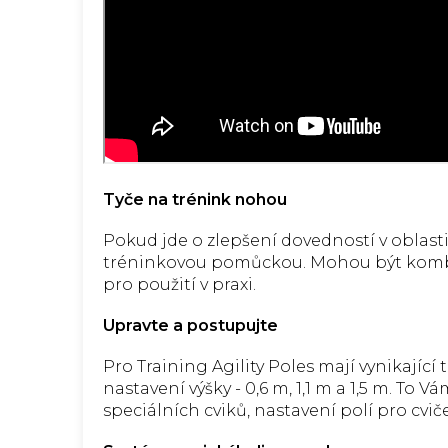
Tyče na trénink nohou
Pokud jde o zlepšení dovedností v oblasti
tréninkovou pomůckou. Mohou být kombin
pro použití v praxi.
Upravte a postupujte
Pro Training Agility Poles mají vynikající
nastavení výšky - 0,6 m, 1,1 m a 1,5 m. T
speciálních cviků, nastavení polí pro cvi