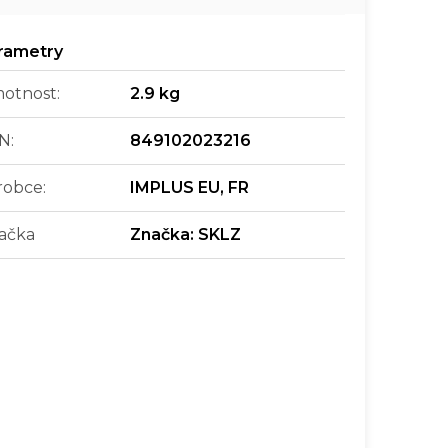
otnost
:
2.9 kg
N
:
849102023216
robce
:
IMPLUS EU, FR
ačka
Značka:
SKLZ