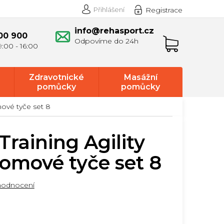
Přihlášení
Registrace
info@rehasport.cz
00 900
Nákupní
košík
Zdravotnické
Masážní
pomůcky
pomůcky
mové tyče set 8
Training Agility
lomové tyče set 8
hodnocení