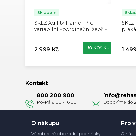
Skladem
Skla
SKLZ Agility Trainer Pro,
SKLZ 
variabilní koordinační žebřík
překá
set 10
žebří
Do košíku
2 999 Kč
1 49
Z
á
Kontakt
p
800 200 900
info
@
rehas
a
t
í
O nákupu
Pro v
Všeobecné obchodní podmínky
O nás