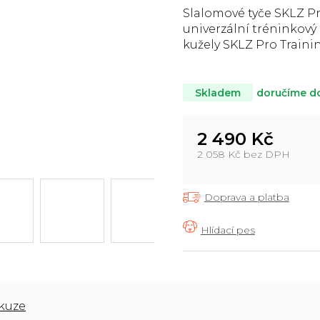
z
Slalomové tyče SKLZ Pro
5
univerzální tréninkov
hvězdiček.
kužely SKLZ Pro Trainin
doručíme d
Skladem
2 490 Kč
2 058 Kč bez DPH
Měrná
cena:
Doprava a platba
kuze