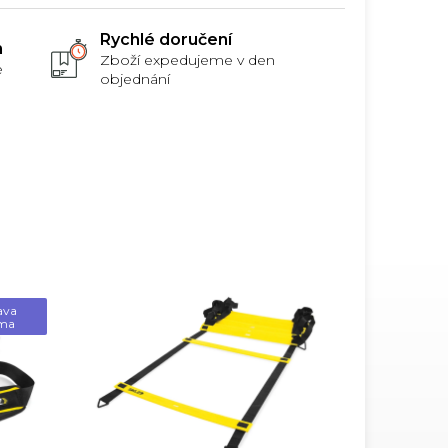
Rychlé doručení
m
Zboží expedujeme v den
e
objednání
ava
ma