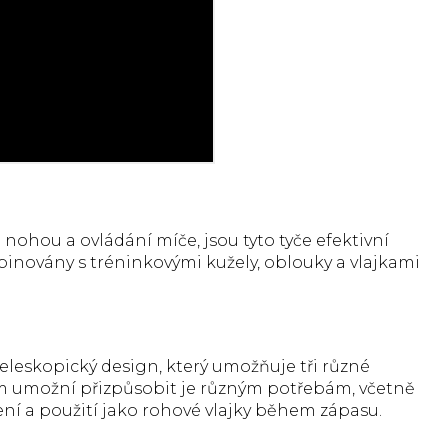
 nohou a ovládání míče, jsou tyto tyče efektivní
ovány s tréninkovými kužely, oblouky a vlajkami
 teleskopický design, který umožňuje tři různé
o Vám umožní přizpůsobit je různým potřebám, včetně
čení a použití jako rohové vlajky během zápasu.