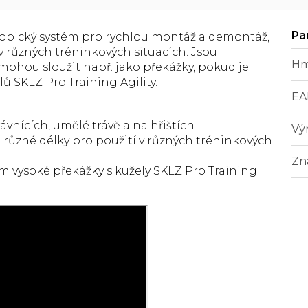
skopický systém pro rychlou montáž a demontáž,
v různých tréninkových situacích. Jsou
Hm
ohou sloužit např. jako překážky, pokud je
 SKLZ Pro Training Agility.
EA
vnících, umělé trávě a na hřištích
Vý
3 různé délky pro použití v různých tréninkových
Zn
 vysoké překážky s kužely SKLZ Pro Training