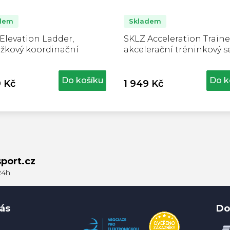
dem
Skladem
Elevation Ladder,
SKLZ Acceleration Traine
žkový koordinační
akcelerační tréninkový s
k
Do košíku
Do k
9 Kč
1 949 Kč
port.cz
ás
Do