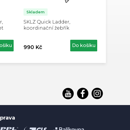
Skladem
r,
SKLZ Quick Ladder,
et
koordinační žebřík
ošíku
Do košíku
990 Kč
prava