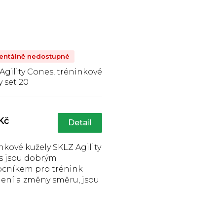
ntálně nedostupné
Agility Cones, tréninkové
y set 20
Průměrné
hodnocení
produktu
Kč
Detail
e
4,7
z
nkové kužely SKLZ Agility
5
s jsou dobrým
hvězdiček.
cníkem pro trénink
lení a změny směru, jsou
é pro všechny sporty, 20
ů ve čtyřech barvách.