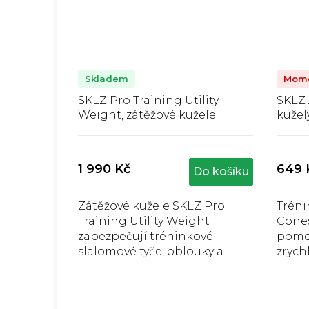
Skladem
Mome
SKLZ Pro Training Utility
SKLZ 
Weight, zátěžové kužele
kužel
Průměrné
hodnocení
produktu
1 990 Kč
649 
Do košíku
je
j
5,0
z
Zátěžové kužele SKLZ Pro
Tréni
5
Training Utility Weight
Cone
hvězdiček.
zabezpečují tréninkové
pomo
slalomové tyče, oblouky a
zrych
branky na jakémkoliv
vhodn
povrchu, sada po dvou
kužel
kusech, váha 1,8 kg.