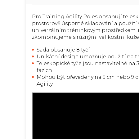
Pro Training Agility Poles obsahují tele
prostorově úsporné skladování a použití 
univerzálním tréninkovým prostředkem, m
zkombinujeme s různými velikostmi kuželů
Sada obsahuje 8 tyčí
Unikátní design umožňuje použití na trá
Teleskopické tyče jsou nastavitelné na 
fázích
Mohou být převedeny na 5 cm nebo 9 cm
Agility