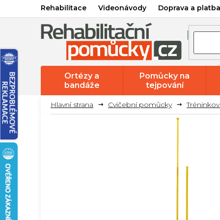
Přejít
Rehabilitace
Videonávody
Doprava a platb
na
obsah
Ortézy a
Pomůcky na
bandáže
tejpování
Cvičební pomůcky
Tréninko