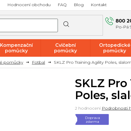
a
Hodnocení obchodu
FAQ
Blog
Kontakt
800 2
Kompenzační
Cvičební
Ortopedické
pomůcky
pomůcky
pomůcky
vé pomůcky
Fotbal
SKLZ Pro Training Agility Poles, slalo
Akce a
výprodej
SKLZ Pro 
Poles, sla
Průměrné
2 hodnocení
Podrobnosti 
hodnocení
Doprava
produktu
zdarma
je
5,0