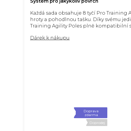
Systém pro jakýkoliv povrch
Každá sada obsahuje 8 tyčí Pro Training 
hroty a pohodlnou tašku. Díky svému jed
Training Agility Poles plně kompatibilní 
Dárek k nákupu
Doprava
zdarma
Doprodej