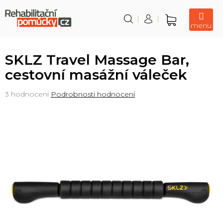
Přejít
na
obsah
Nákupní
košík
SKLZ Travel Massage Bar,
cestovní masážní váleček
Průměrné
3 hodnocení
Podrobnosti hodnocení
hodnocení
produktu
je
5,0
z
5
hvězdiček.