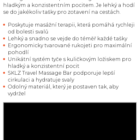
hladkým a konzistentním pocitem. Je lehký a hodí
se do jakékoliv tašky pro zotavení na cestách.
Poskytuje masážní terapii, která pomáhá rychleji
od bolesti svalů
Lehký a snadno se vejde do téměř každé tašky
Ergonomicky tvarované rukojeti pro maximální
pohodlí
Unikátní systém tyče s kuličkovým ložiskem pro
hladký a konzistentní pocit
SKLZ Travel Massage Bar podporuje lepší
cirkulaci a hydratuje svaly
Odolný materiál, který je postaven tak, aby
vydržel