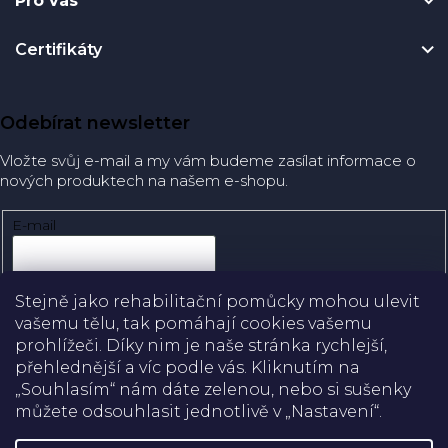
Pro vás
Certifikáty
Odebírat newsletter
Vložte svůj e-mail a my vám budeme zasílat informace o
nových produktech na našem e-shopu.
E-mail
Přihlásit se
Stejně jako rehabilitační pomůcky mohou ulevit
vašemu tělu, tak pomáhají cookies vašemu
prohlížeči. Díky nim je naše stránka rychlejší,
přehlednější a víc podle vás. Kliknutím na
Doprava
„Souhlasím“ nám dáte zelenou, nebo si sušenky
můžete odsouhlasit jednotlivě v „Nastavení“.
Platba