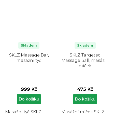
Skladem
Skladem
SKLZ Massage Bar,
SKLZ Targeted
masážní tyč
Massage Ball, masážní
míček
Průměrné
Průměrné
hodnocení
hodnocení
produktu
produktu
999 Kč
475 Kč
je
je
5,0
4,8
Do košíku
Do košíku
z
z
5
5
hvězdiček.
hvězdiček.
Masážní tyč SKLZ
Masážní míček SKLZ