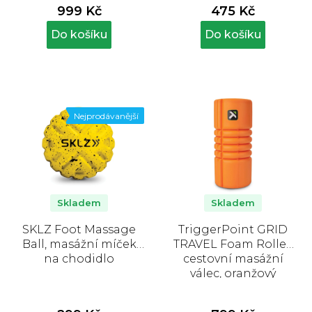
999 Kč
475 Kč
Do košíku
Do košíku
Nejprodávanější
Skladem
Skladem
SKLZ Foot Massage
TriggerPoint GRID
Ball, masážní míček
TRAVEL Foam Roller,
na chodidlo
cestovní masážní
válec, oranžový