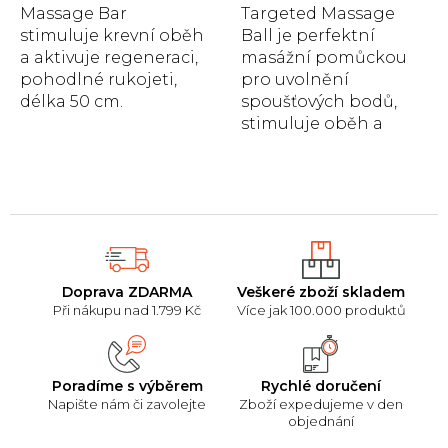
Massage Bar
Targeted Massage
stimuluje krevní oběh
Ball je perfektní
a aktivuje regeneraci,
masážní pomůckou
pohodlné rukojeti,
pro uvolnění
délka 50 cm.
spoušťových bodů,
stimuluje oběh a
snižuje svalové napětí,
průměr 13 cm.
Doprava ZDARMA
Veškeré zboží skladem
Při nákupu nad 1.799 Kč
Více jak 100.000 produktů
Poradíme s výběrem
Rychlé doručení
Napište nám či zavolejte
Zboží expedujeme v den
objednání