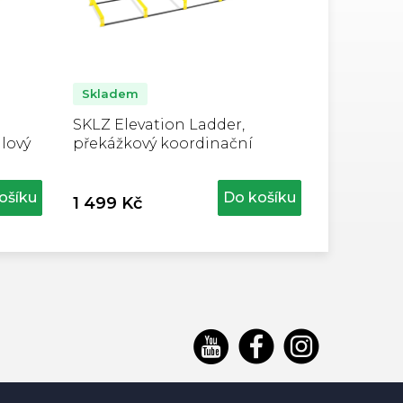
Skladem
SKLZ Elevation Ladder,
lový
překážkový koordinační
žebřík
ošíku
Do košíku
1 499 Kč