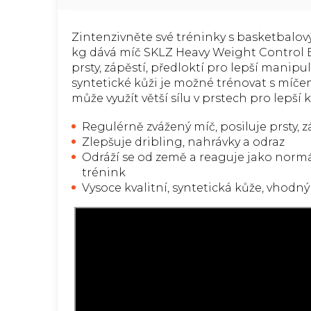
Zintenzivněte své tréninky s basketbalo
kg dává míč SKLZ Heavy Weight Control Ba
prsty, zápěstí, předloktí pro lepší manipu
syntetické kůži je možné trénovat s míčem
může využít větší sílu v prstech pro lepší 
Regulérně zvážený míč, posiluje prsty, z
Zlepšuje dribling, nahrávky a odraz
Odráží se od země a reaguje jako normá
trénink
Vysoce kvalitní, syntetická kůže, vhodný