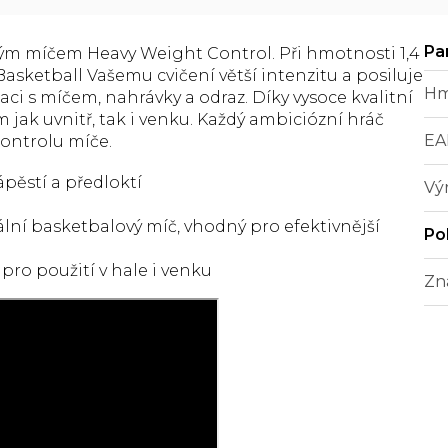
vým míčem Heavy Weight Control. Při hmotnosti 1,4
sketball Vašemu cvičení větší intenzitu a posiluje
Hm
laci s míčem, nahrávky a odraz. Díky vysoce kvalitní
 jak uvnitř, tak i venku. Každý ambiciózní hráč
EA
kontrolu míče.
ápěstí a předloktí
Vý
lní basketbalový míč, vhodný pro efektivnější
Po
 pro použití v hale i venku
Zn