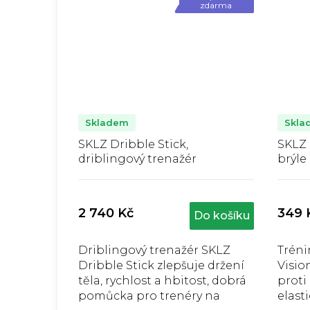
zdarma
Skladem
Skla
SKLZ Dribble Stick,
SKLZ 
driblingový trenažér
brýle
Průměrné
hodnocení
produktu
2 740 Kč
349 
Do košíku
je
j
5,0
z
Driblingový trenažér SKLZ
Tréni
5
Dribble Stick zlepšuje držení
Visio
hvězdiček.
těla, rychlost a hbitost, dobrá
proti
pomůcka pro trenéry na
elast