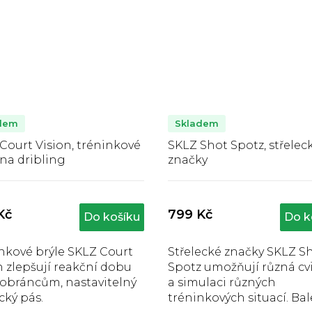
dem
Skladem
Court Vision, tréninkové
SKLZ Shot Spotz, střelec
 na dribling
značky
Průměrné
Průměrné
hodnocení
hodnocení
produktu
produktu
Kč
799 Kč
Do košíku
Do k
e
je
5,0
5,0
z
z
nkové brýle SKLZ Court
Střelecké značky SKLZ S
5
5
n zlepšují reakční dobu
Spotz umožňují různá cv
hvězdiček.
hvězdiček.
 obráncům, nastavitelný
a simulaci různých
ický pás.
tréninkových situací. Bal