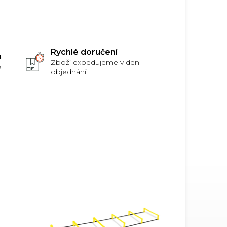
ěru
pomoci nástrojů.
Rychlé doručení
m
Zboží expedujeme v den
e
objednání