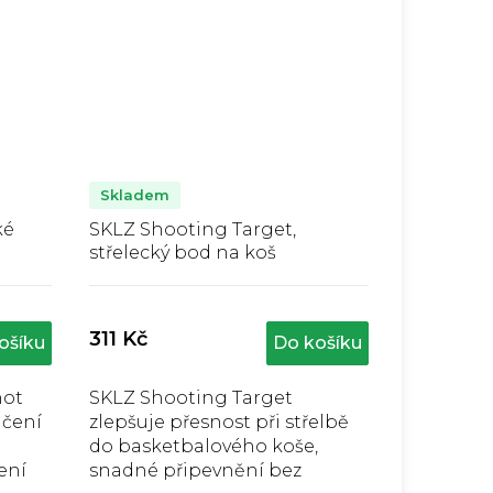
Skladem
ké
SKLZ Shooting Target,
střelecký bod na koš
Průměrné
hodnocení
produktu
311 Kč
ošíku
Do košíku
je
5,0
z
hot
SKLZ Shooting Target
5
ičení
zlepšuje přesnost při střelbě
hvězdiček.
do basketbalového koše,
ení
snadné připevnění bez