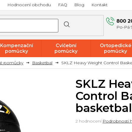
a
Hodnocení obchodu
FAQ
Blog
Kontakt
800 2
Kompenzační
Cvičební
Ortopedické
pomůcky
pomůcky
pomůcky
vé pomůcky
Basketbal
SKLZ Heavy Weight Control Basket
Akce a
výprodej
SKLZ Hea
Control B
basketbal
Průměrné
2 hodnocení
Podrobnosti 
hodnocení