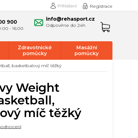
Přihlášení
Registrace
info@rehasport.cz
00 900
Nákupní
košík
Zdravotnické
Masážní
pomůcky
pomůcky
ball, basketbalový míč těžký
vy Weight
asketball,
ový míč těžký
hodnocení