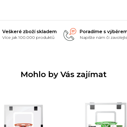
obsahuje 5 terčů o prům
20 cm a praktickou
přenosnou tašku.
Veškeré zboží skladem
Poradíme s výběre
Více jak 100.000 produktů
Napište nám či zavolejt
Mohlo by Vás zajímat