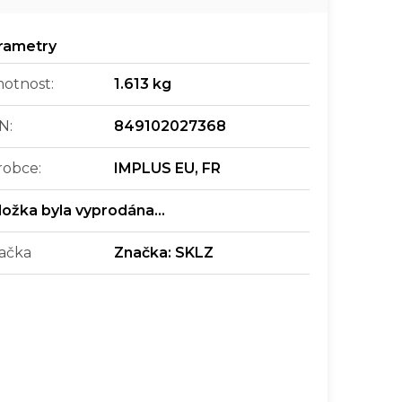
otnost
:
1.613 kg
N
:
849102027368
robce
:
IMPLUS EU, FR
ložka byla vyprodána…
ačka
Značka:
SKLZ