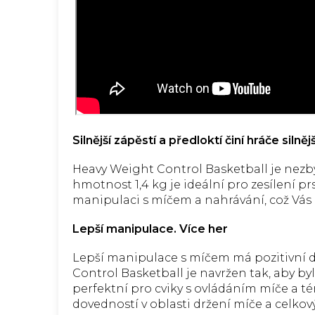
Silnější zápěstí a předloktí činí hráče silněj
Heavy Weight Control Basketball je nez
hmotnost 1,4 kg je ideální pro zesílení prs
manipulaci s míčem a nahrávání, což Vás 
Lepší manipulace. Více her
Lepší manipulace s míčem má pozitivní 
Control Basketball je navržen tak, aby byl
perfektní pro cviky s ovládáním míče a té
dovedností v oblasti držení míče a celko