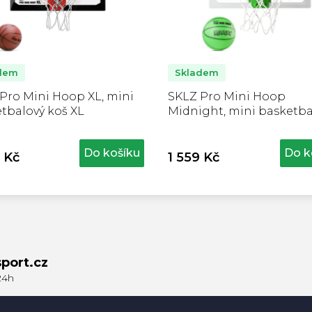
dem
Skladem
Pro Mini Hoop XL, mini
SKLZ Pro Mini Hoop
tbalový koš XL
Midnight, mini basketba
koš
Do košíku
Do k
 Kč
1 559 Kč
port.cz