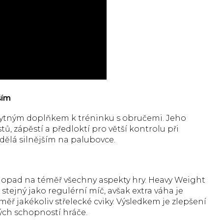
ším
bytným doplňkem k tréninku s obručemi. Jeho
tů, zápěstí a předloktí pro větší kontrolu při
dělá silnějším na palubovce.
dopad na téměř všechny aspekty hry. Heavy Weight
 stejný jako regulérní míč, avšak extra váha je
měř jakékoliv střelecké cviky. Výsledkem je zlepšení
vých schopností hráče.