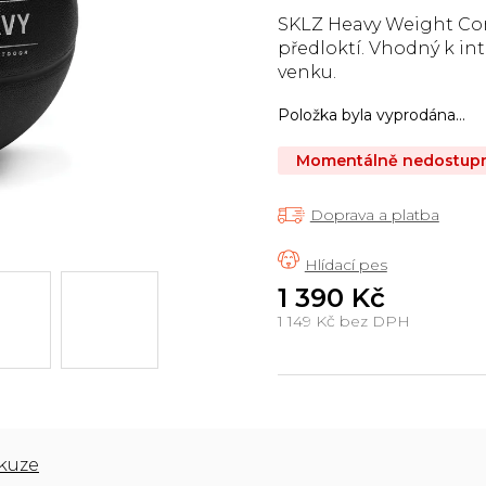
produktu
je
SKLZ Heavy Weight Cont
5,0
předloktí. Vhodný k int
z
venku.
5
hvězdiček.
Položka byla vyprodána…
Momentálně nedostup
Doprava a platba
1 390 Kč
1 149 Kč bez DPH
Měrná
cena:
kuze