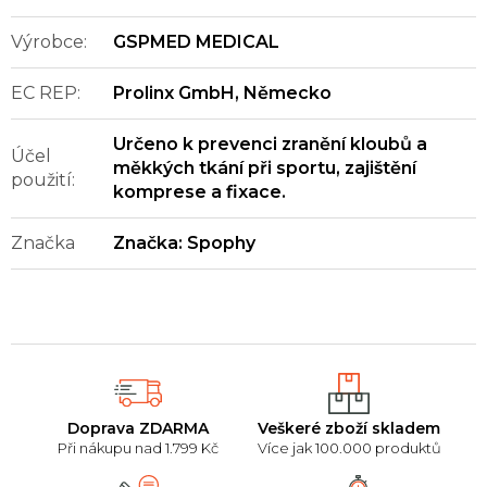
Výrobce
:
GSPMED MEDICAL
EC REP
:
Prolinx GmbH, Německo
Určeno k prevenci zranění kloubů a
Účel
měkkých tkání při sportu, zajištění
použití
:
komprese a fixace.
Značka
Značka:
Spophy
Doprava ZDARMA
Veškeré zboží skladem
Při nákupu nad 1.799 Kč
Více jak 100.000 produktů