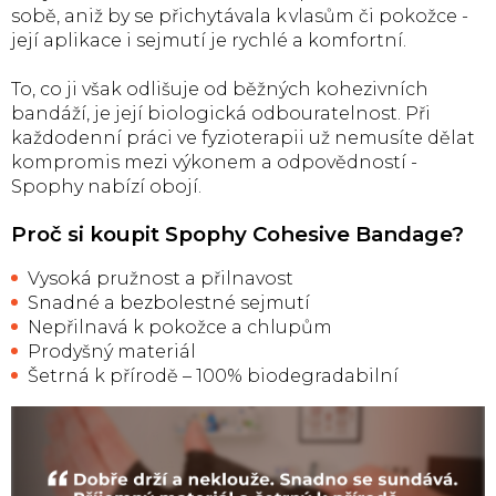
sobě, aniž by se přichytávala k vlasům či pokožce -
její aplikace i sejmutí je rychlé a komfortní.
To, co ji však odlišuje od běžných kohezivních
bandáží, je její biologická odbouratelnost. Při
každodenní práci ve fyzioterapii už nemusíte dělat
kompromis mezi výkonem a odpovědností -
Spophy nabízí obojí.
Proč si koupit Spophy Cohesive Bandage?
Vysoká pružnost a přilnavost
Snadné a bezbolestné sejmutí
Nepřilnavá k pokožce a chlupům
Prodyšný materiál
Šetrná k přírodě – 100% biodegradabilní