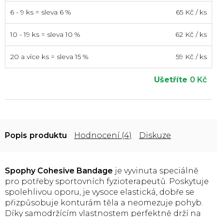
6 - 9 ks = sleva 6 %
65 Kč
/ ks
10 - 19 ks = sleva 10 %
62 Kč
/ ks
20 a více ks = sleva 15 %
59 Kč
/ ks
Ušetříte
0 Kč
Popis
Hodnocení (4)
Diskuze
Spophy Cohesive Bandage
je vyvinuta speciálně
pro potřeby sportovních fyzioterapeutů. Poskytuje
spolehlivou oporu, je vysoce elastická, dobře se
přizpůsobuje konturám těla a neomezuje pohyb.
Díky samodržícím vlastnostem perfektně drží na