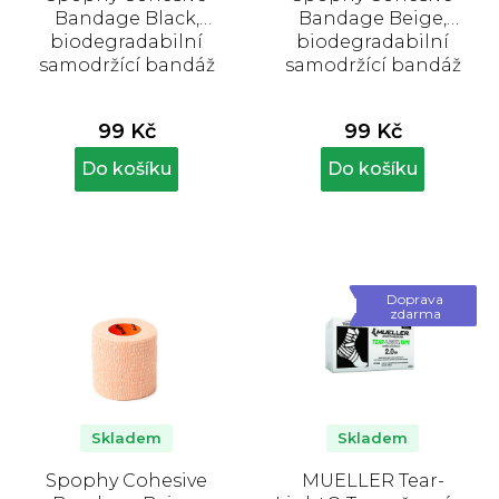
Bandage Black,
Bandage Beige,
biodegradabilní
biodegradabilní
samodržící bandáž
samodržící bandáž
černá 7,5 cm x 4,5 m
béžová 7,5 cm x 4,5 m
99 Kč
99 Kč
Do košíku
Do košíku
Doprava
zdarma
Skladem
Skladem
Spophy Cohesive
MUELLER Tear-