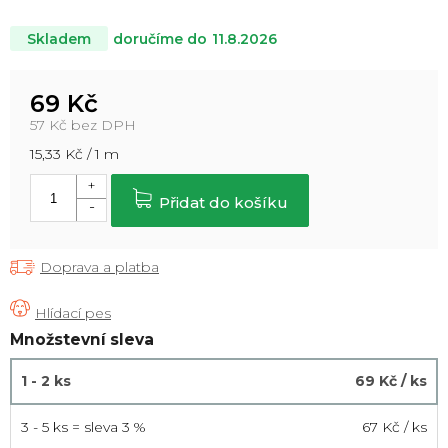
doručíme do
11.8.2026
Skladem
69 Kč
57 Kč bez DPH
Měrná
15,33 Kč / 1 m
cena:
Přidat do košíku
Doprava a platba
Množstevní sleva
1 - 2 ks
69 Kč
/ ks
3 - 5 ks = sleva 3 %
67 Kč
/ ks