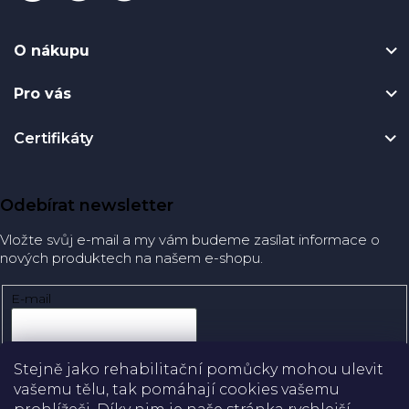
O nákupu
Pro vás
Certifikáty
Odebírat newsletter
Vložte svůj e-mail a my vám budeme zasílat informace o
nových produktech na našem e-shopu.
E-mail
Přihlásit se
Stejně jako rehabilitační pomůcky mohou ulevit
vašemu tělu, tak pomáhají cookies vašemu