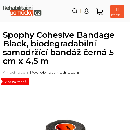
Přejít
na
obsah
Nákupní
košík
Spophy Cohesive Bandage
Black, biodegradabilní
samodržící bandáž černá 5
cm x 4,5 m
Průměrné
4 hodnocení
Podrobnosti hodnocení
hodnocení
Více za méně
produktu
je
5,0
z
5
hvězdiček.