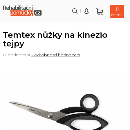
Přejít
na
obsah
Nákupní
košík
Temtex nůžky na kinezio
tejpy
Průměrné
12 hodnocení
Podrobnosti hodnocení
hodnocení
produktu
je
4,6
z
5
hvězdiček.