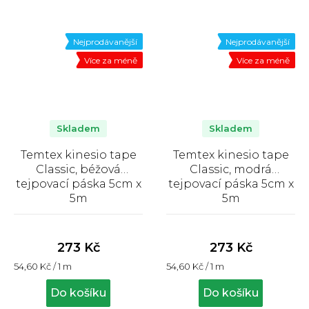
Nejprodávanější
Nejprodávanější
Více za méně
Více za méně
Skladem
Skladem
Temtex kinesio tape
Temtex kinesio tape
Classic, béžová
Classic, modrá
tejpovací páska 5cm x
tejpovací páska 5cm x
5m
5m
Průměrné
Průměrné
hodnocení
hodnocení
produktu
produktu
273 Kč
273 Kč
je
je
Měrná
Měrná
54,60 Kč / 1 m
54,60 Kč / 1 m
4,9
4,5
cena:
cena:
z
z
Do košíku
Do košíku
5
5
hvězdiček.
hvězdiček.