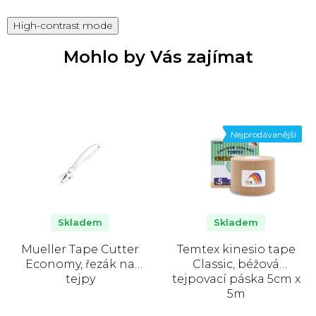
High-contrast mode
Mohlo by Vás zajímat
Nejprodávanější
Skladem
Skladem
Mueller Tape Cutter
Temtex kinesio tape
Economy, řezák na
Classic, béžová
tejpy
tejpovací páska 5cm x
5m