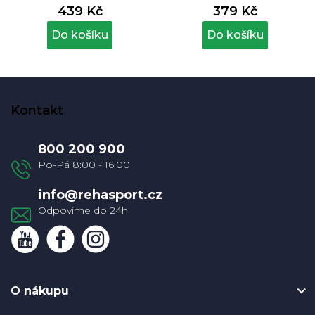
439 Kč
379 Kč
Do košíku
Do košíku
Z
á
Kontakt
p
a
800 200 900
t
í
info
@
rehasport.cz
O nákupu