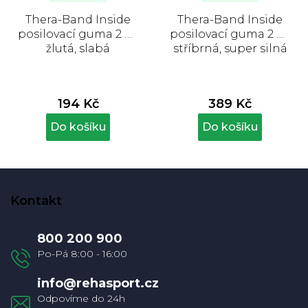
Thera-Band Inside
Thera-Band Inside
posilovací guma 2 m,
posilovací guma 2 m,
žlutá, slabá
stříbrná, super silná
194 Kč
389 Kč
Do košíku
Do košíku
Z
á
Kontakt
p
a
800 200 900
t
í
info
@
rehasport.cz