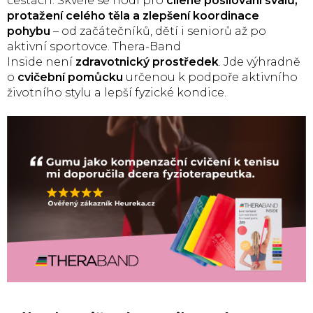
cestách. Skvěle se hodí pro
cílené posilování svalů,
protažení celého těla a zlepšení koordinace
pohybu
– od začátečníků, dětí i seniorů až po
aktivní sportovce. Thera-Band
Inside není
zdravotnický prostředek
. Jde výhradně
o
cvičební pomůcku
určenou k podpoře aktivního
životního stylu a lepší fyzické kondice.