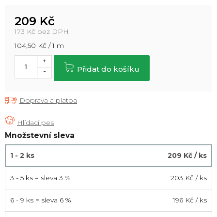
209 Kč
173 Kč bez DPH
Měrná
104,50 Kč / 1 m
cena:
Přidat do košíku
Doprava a platba
Množstevní sleva
1 - 2 ks
209 Kč
/ ks
3 - 5 ks = sleva 3 %
203 Kč
/ ks
6 - 9 ks = sleva 6 %
196 Kč
/ ks