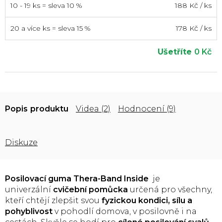
10 - 19 ks = sleva 10 %
188 Kč
/ ks
20 a více ks = sleva 15 %
178 Kč
/ ks
Ušetříte
0 Kč
Popis
Videa (2)
Hodnocení (9)
Diskuze
Posilovací guma Thera-Band
Inside
je
univerzální
cvičební pomůcka
určená pro všechny,
kteří chtějí zlepšit svou
fyzickou kondici, sílu a
pohyblivost
v pohodlí domova, v posilovně i na