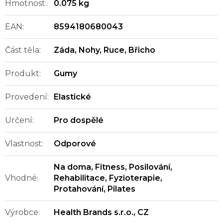
Hmotnost
:
0.075 kg
EAN
:
8594180680043
Část těla
:
Záda
,
Nohy
,
Ruce
,
Břicho
Produkt
:
Gumy
Provedení
:
Elastické
Určení
:
Pro dospělé
Vlastnost
:
Odporové
Na doma
,
Fitness
,
Posilování
,
Vhodné
:
Rehabilitace
,
Fyzioterapie
,
Protahování
,
Pilates
Výrobce
:
Health Brands s.r.o., CZ