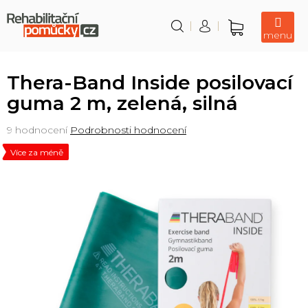
Přejít
na
obsah
Nákupní
košík
Thera-Band Inside posilovací
guma 2 m, zelená, silná
Průměrné
9 hodnocení
Podrobnosti hodnocení
hodnocení
Více za méně
produktu
je
5,0
z
5
hvězdiček.