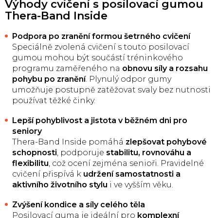
Výhody cvičení s posilovací gumou
Thera-Band Inside
Podpora po zranění formou šetrného cvičení
Speciálně zvolená cvičení s touto posilovací
gumou mohou být součástí tréninkového
programu zaměřeného na
obnovu síly a rozsahu
pohybu po zranění
. Plynulý odpor gumy
umožňuje postupně zatěžovat svaly bez nutnosti
používat těžké činky.
Lepší pohyblivost a jistota v běžném dni pro
seniory
Thera-Band Inside pomáhá
zlepšovat pohybové
schopnosti
, podporuje
stabilitu, rovnováhu a
flexibilitu
, což ocení zejména senioři. Pravidelné
cvičení přispívá k
udržení samostatnosti a
aktivního životního stylu
i ve vyšším věku.
Zvýšení kondice a síly celého těla
Posilovací guma je ideální pro
komplexní