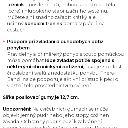
trénink
– posílení paží, nohou, zad, středu těla
(core) i hlubokého stabilizačního systému.
Můžete s ní snadno zařadit krátký, ale
účinný
kondiční trénink
doma, v práci i na
cestách.
Podpora při zvládání dlouhodobých obtíží
pohybem
Pravidelný a přiměřený pohyb s touto pomůckou
může pomáhat
lépe zvládat potíže spojené s
některými chronickými obtížemi
, jako je ztuhlost
či oslabení svalů z nedostatku pohybu. Thera-
Band Inside podporuje aktivní přístup k péči o
vlastní tělo prostřednictvím cvičení.
Šířka posilovací gumy je 12,7 cm.
Upozornění:
Na cvičebních gumách se může
objevit jemný pudr nebo jeho stopy, což není
závada. Ochranný pudr slouží k zabránění
slepování a prodlužuje životnost gum. Pokud se