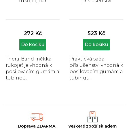
rukojeť, pár
příslušenství
Průměrné
Průměrné
hodnocení
hodnocení
produktu
produktu
272 Kč
523 Kč
je
je
5,0
5,0
Do košíku
Do košíku
z
z
5
5
hvězdiček.
hvězdiček.
Thera-Band měkká
Praktická sada
rukojeť je vhodná k
příslušenství vhodná k
posilovacím gumám a
posilovacím gumám a
tubingu.
tubingu.
Doprava ZDARMA
Veškeré zboží skladem