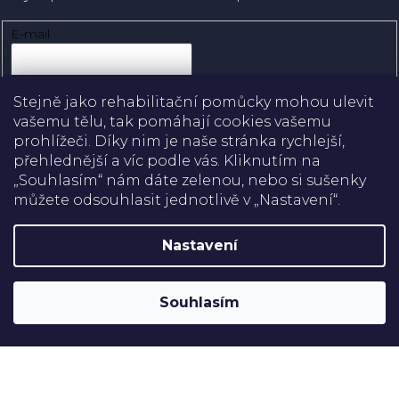
E-mail
Přihlásit se
Stejně jako rehabilitační pomůcky mohou ulevit
vašemu tělu, tak pomáhají cookies vašemu
prohlížeči. Díky nim je naše stránka rychlejší,
přehlednější a víc podle vás. Kliknutím na
Doprava
„Souhlasím“ nám dáte zelenou, nebo si sušenky
můžete odsouhlasit jednotlivě v „Nastavení“.
Platba
Nastavení
Shoptet
Copyright 2026
Rehabilitační pomůcky
. Všechna práva
Souhlasím
vyhrazena.
Upravit nastavení cookies