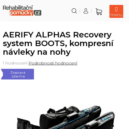
Přejít
na
obsah
Nákupní
košík
AERIFY ALPHAS Recovery
system BOOTS, kompresní
návleky na nohy
Průměrné
1 hodnocení
Podrobnosti hodnocení
hodnocení
Doprava
produktu
zdarma
je
5,0
z
5
hvězdiček.