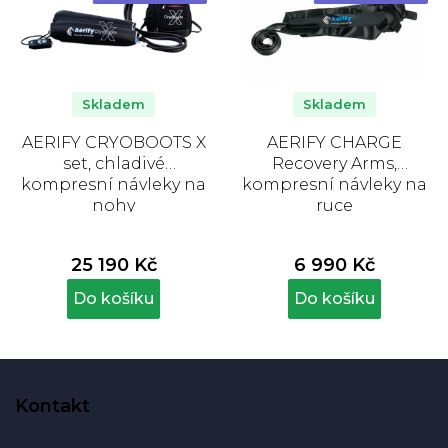
Skladem
Skladem
AERIFY CRYOBOOTS X
AERIFY CHARGE
set, chladivé
Recovery Arms,
kompresní návleky na
kompresní návleky na
nohy
ruce
25 190 Kč
6 990 Kč
Do košíku
Do košíku
Z
á
Kontakt
p