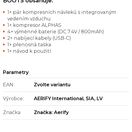
BOOTS obsahuje:
1× pár kompresních návleků s integrovaným
vedením vzduchu
1× kompresor ALPHAS
4× výměnné baterie (DC 7.4V / 800mAh)
2× nabíjecí kabely (USB-C)
1× přenosná taška
1× návod k použití
EAN
:
Zvolte variantu
Výrobce
:
AERIFY International, SIA, LV
Značka
Značka:
Aerify