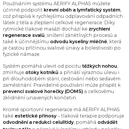
Používáním systému AERIFY ALPHAS můžete
účinně podpořit
krevní oběh a lymfatický systém
,
což přispívá k rychlejšímu odplavování odpadních
látek z těla a zlepšení celkové regenerace. Díky
rytmické tlakové masáži dochází ke
zrychlení
regenerace svalů
, snížení zánětlivých procesů a
také k účinnějšímu
odvodu kyseliny mléčné
, která
je častou příčinou svalové únavy a bolestivosti po
fyzické námaze.
Systém pomáhá ulevit od pocitu
těžkých nohou
,
zmírňuje
otoky kotníků
a přináší výraznou úlevu i
při dlouhodobém stání, cestování nebo sedavém
zaměstnání. Pravidelné používání může přispět k
prevenci svalové horečky (DOMS)
a celkovému
zklidnění unavených končetin.
Kromě sportovní regenerace má AERIFY ALPHAS
také
estetické přínosy
– tlaková terapie podporuje
odvodnění a redukci celulitidy
, pomáhá
odvádět