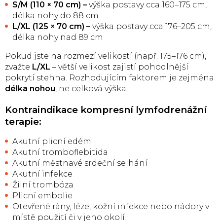
S/M (110 × 70 cm) –
výška postavy cca 160–175 cm,
délka nohy do 88 cm
L/XL (125 × 70 cm) –
výška postavy cca 176–205 cm,
délka nohy nad 89 cm
Pokud jste na rozmezí velikostí (např. 175–176 cm),
zvažte
L/XL
– větší velikost zajistí pohodlnější
pokrytí stehna. Rozhodujícím faktorem je zejména
délka nohou
, ne celková výška.
Kontraindikace kompresní lymfodrenážní
terapie:
Akutní plicní edém
Akutní tromboflebitida
Akutní městnavé srdeční selhání
Akutní infekce
Žilní trombóza
Plicní embolie
Otevřené rány, léze, kožní infekce nebo nádory v
místě použití či v jeho okolí