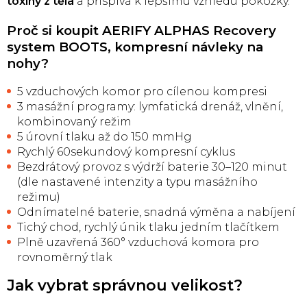
toxiny z těla
a přispívá k lepšímu vzhledu pokožky.
Proč si koupit AERIFY ALPHAS Recovery
system BOOTS, kompresní návleky na
nohy?
5 vzduchových komor pro cílenou kompresi
3 masážní programy: lymfatická drenáž, vlnění,
kombinovaný režim
5 úrovní tlaku až do 150 mmHg
Rychlý 60sekundový kompresní cyklus
Bezdrátový provoz s výdrží baterie 30–120 minut
(dle nastavené intenzity a typu masážního
režimu)
Odnímatelné baterie, snadná výměna a nabíjení
Tichý chod, rychlý únik tlaku jedním tlačítkem
Plně uzavřená 360° vzduchová komora pro
rovnoměrný tlak
Jak vybrat správnou velikost?