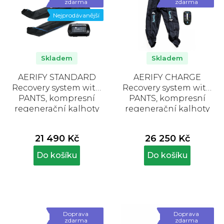
zdarma
zdarma
Nejprodávanější
Skladem
Skladem
AERIFY STANDARD
AERIFY CHARGE
Recovery system with
Recovery system with
PANTS, kompresní
PANTS, kompresní
regenerační kalhoty
regenerační kalhoty
21 490 Kč
26 250 Kč
Do košíku
Do košíku
Doprava
Doprava
zdarma
zdarma