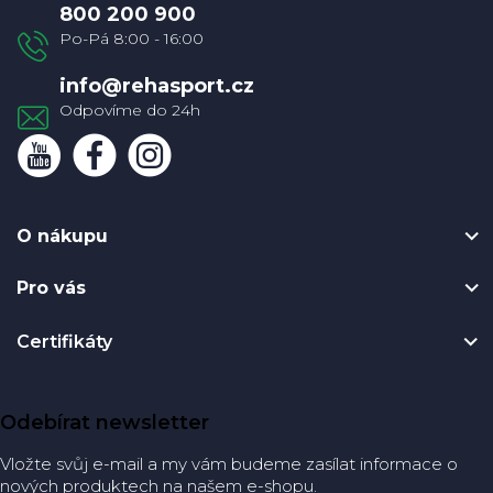
a
800 200 900
t
í
info
@
rehasport.cz
O nákupu
Pro vás
Certifikáty
Odebírat newsletter
Vložte svůj e-mail a my vám budeme zasílat informace o
nových produktech na našem e-shopu.