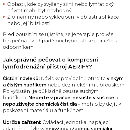
Oblasti, kde by zvýšený žilní nebo lymfatický
návrat mohl být nevhodný
Zlomeniny nebo vykloubení v oblasti aplikace
nebo její blízkosti
Před použitím se ujistěte, že je terapie pro vás
bezpečná – v případě pochybností se poraďte s
odborníkem.
Jak správně pečovat o kompresní
lymfodrenážní přístroj AERIFY?
Čištění návleků:
Návleky pravidelně otírejte
vlhkým
a čistým hadříkem
nebo dezinfekčním ubrouskem.
Po vyčištění je důkladně osušte suchým
hadříkem.
Neperte v pračce
,
nesušte v sušičce
a
nepoužívejte chemická čistidla
– mohlo by dojít k
poškození materiálu a funkčnosti.
Údržba zařízení:
Ovládací jednotka, napájecí
adaptér i návleky
nevyžadují žádnou speciální