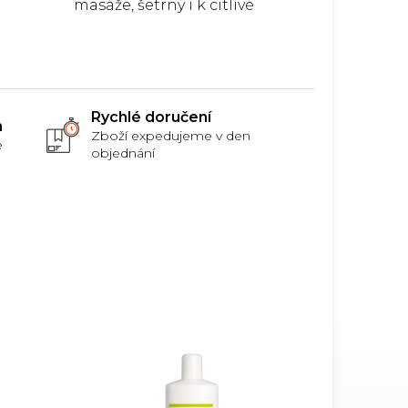
masáže, šetrný i k citlivé
pokožce, uvolňuje stres,
rá
ekonomické balení, dobrá
roztíratelnost.
Rychlé doručení
m
Zboží expedujeme v den
e
objednání
prodej
Doprodej