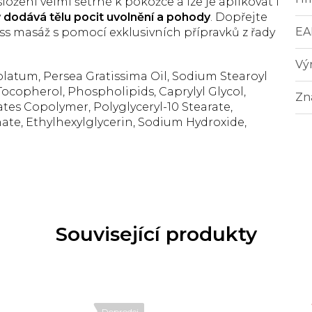
ložení velmi šetrné k pokožce a lze je aplikovat i
y
dodává tělu pocit uvolnění a pohody
. Dopřejte
EA
 masáž s pomocí exklusivních přípravků z řady
Vý
latum, Persea Gratissima Oil, Sodium Stearoyl
ocopherol, Phospholipids, Caprylyl Glycol,
Zn
es Copolymer, Polyglyceryl-10 Stearate,
e, Ethylhexylglycerin, Sodium Hydroxide,
Související produkty
Doprodej