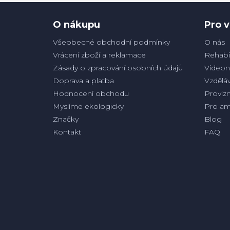
í
O nákupu
Pro v
Všeobecné obchodní podmínky
O nás
Vrácení zboží a reklamace
Rehabil
Zásady o zpracování osobních údajů
Videon
Doprava a platba
Vzděláv
Hodnocení obchodu
Proviz
Myslíme ekologicky
Pro am
Značky
Blog
Kontakt
FAQ