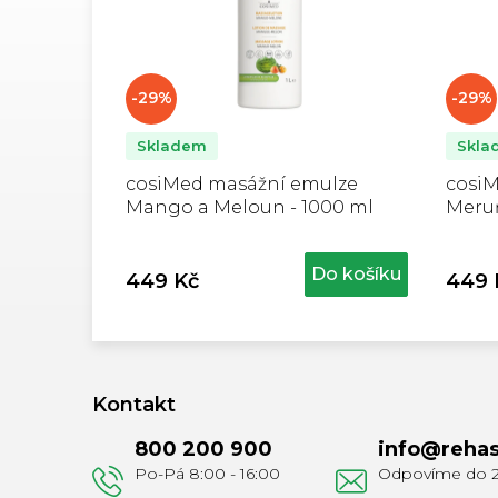
-29%
-29%
Skladem
Skla
cosiMed masážní emulze
cosi
Mango a Meloun - 1000 ml
Meruň
Do košíku
449 Kč
449 
Z
á
Kontakt
p
800 200 900
info
@
rehas
a
t