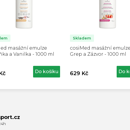
dem
Skladem
Med masážní emulze
cosiMed masážní emulz
ka a Vanilka - 1000 ml
Grep a Zázvor - 1000 ml
Do košíku
Do k
Kč
629 Kč
port.cz