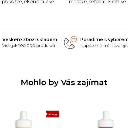
vé pokožce, ekonomické
masáže, šetrná i k citlivé
í, dobrá roztíratelnost.
pokožce, uvolňuje stres,
ekonomické balení, dob
roztíratelnost.
Veškeré zboží skladem
Poradíme s výběre
Více jak 100.000 produktů
Napište nám či zavolejt
Mohlo by Vás zajímat
Akce
Do
Doprodej