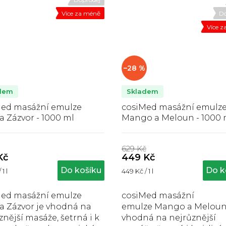
Více za méně
Do
Více 
–28 %
dem
Skladem
Med masážní emulze
cosiMed masážní emulz
a Zázvor - 1000 ml
Mango a Meloun - 1000 
Průměrné
Průměrné
hodnocení
hodnocení
629 Kč
produktu
produktu
Kč
449 Kč
e
je
Do košíku
Do k
Měrná
1 l
449 Kč / 1 l
5,0
5,0
cena:
z
z
5
5
Med masážní emulze
cosiMed masážní
hvězdiček.
hvězdiček.
a Zázvor je vhodná na
emulze Mango a Meloun
znější masáže, šetrná i k
vhodná na nejrůznější