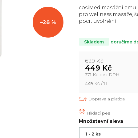
5,0
cosiMed masážní emulze
z
pro wellness masáže, š
5
pocit uvolnění.
–28 %
hvězdiček.
doručíme d
Skladem
629 Kč
449 Kč
371 Kč bez DPH
Měrná
449 Kč / 1 l
cena:
Doprava a platba
Množstevní sleva
1 - 2 ks