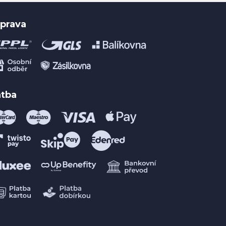
prava
atba