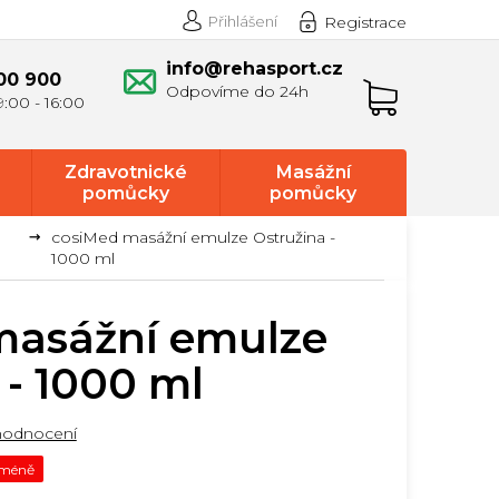
Přihlášení
Registrace
info@rehasport.cz
00 900
Nákupní
košík
Zdravotnické
Masážní
pomůcky
pomůcky
cosiMed masážní emulze Ostružina -
1000 ml
masážní emulze
 - 1000 ml
hodnocení
 méně