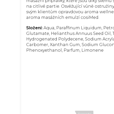
masážní přípravky, které jsou díky svému s
na citlivé partie. Osvěžující vůně ostružin
svým klientům opravdovou aroma wellness
aroma masážních emulzí cosiMed.
Složení:
Aqua, Paraffinum Liquidum, Petro
Glutamate, Helianthus Annuus Seed Oil, T
Hydrogenated Polydecene, Sodium Acrylat
Carbomer, Xanthan Gum, Sodium Gluconat
Phenoxyethanol, Parfum, Limonene
Doprodej