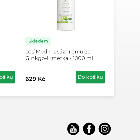
Skladem
e
cosiMed masážní emulze
Ginkgo-Limetka - 1000 ml
ošíku
Do košíku
629 Kč