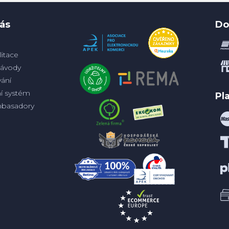
ás
Do
itace
ávody
ání
ní systém
Pl
basadory