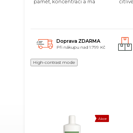
paměť, koncentraci a má
citli
pozitivní vliv na krevní oběh,
balen
ekonomické balení, dobrá...
Doprava ZDARMA
Při nákupu nad 1.799 Kč
High-contrast mode
Akce
Doprodej