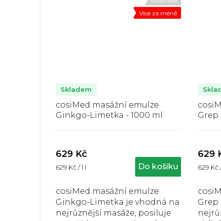
Více za méně
Skladem
Skla
cosiMed masážní emulze
cosi
Ginkgo-Limetka - 1000 ml
Grep 
Průměrné
hodnocení
produktu
629 Kč
629 
je
j
Do košíku
Měrná
Měrná
629 Kč / 1 l
629 Kč / 
5,0
cena:
cena:
z
5
cosiMed masážní emulze
cosi
hvězdiček.
Ginkgo-Limetka je vhodná na
Grep 
nejrůznější masáže, posiluje
nejrů