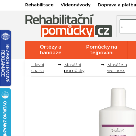
Přejít
Rehabilitace
Videonávody
Doprava a platb
na
obsah
Ortézy a
Pomůcky na
bandáže
tejpování
Masážní
Masáže a
pomůcky
wellness