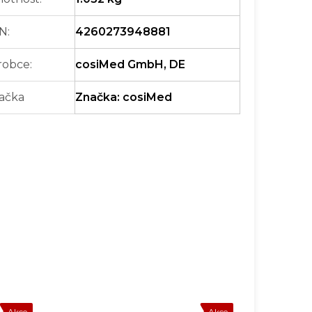
N
:
4260273948881
robce
:
cosiMed GmbH, DE
ačka
Značka:
cosiMed
Akce
Akce