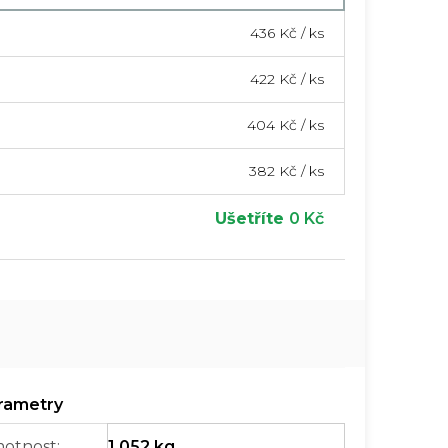
436 Kč
/ ks
422 Kč
/ ks
404 Kč
/ ks
382 Kč
/ ks
Ušetříte
0 Kč
otnost
:
1.052 kg