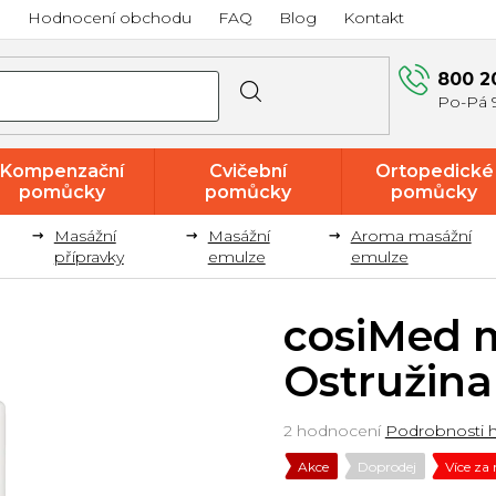
a
Hodnocení obchodu
FAQ
Blog
Kontakt
800 2
Kompenzační
Cvičební
Ortopedické
pomůcky
pomůcky
pomůcky
Masážní
Masážní
Aroma masážní
Akce a
přípravky
emulze
emulze
výprodej
cosiMed 
Ostružina
Průměrné
2 hodnocení
Podrobnosti 
hodnocení
Akce
Doprodej
Více za
produktu
je