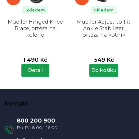
Skladem
Skladem
Mueller Hinged Knee
Mueller Adjust-to-Fit
Brace, ortéza na
Ankle Stabilizer,
koleno
ortéza na kotník
1 490 Kč
549 Kč
Detail
Do košíku
Z
á
Kontakt
p
a
800 200 900
t
í