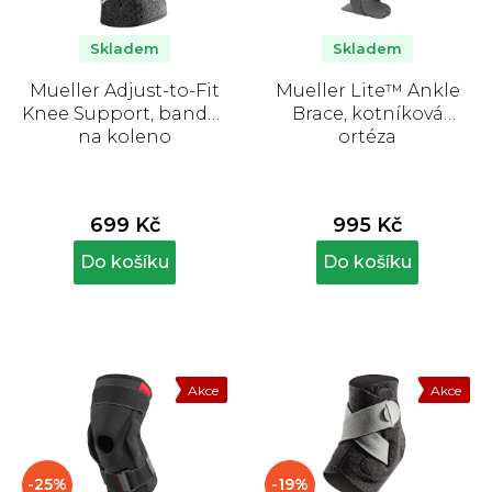
Skladem
Skladem
Mueller Adjust-to-Fit
Mueller Lite™ Ankle
Knee Support, bandáž
Brace, kotníková
na koleno
ortéza
699 Kč
995 Kč
Do košíku
Do košíku
Akce
Akce
-25%
-19%