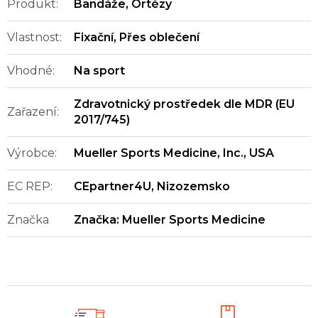
Produkt
:
Bandáže
,
Ortézy
Vlastnost
:
Fixační
,
Přes oblečení
Vhodné
:
Na sport
Zdravotnický prostředek dle MDR (EU
Zařazení
:
2017/745)
Výrobce
:
Mueller Sports Medicine, Inc., USA
EC REP
:
CEpartner4U, Nizozemsko
Značka
Značka:
Mueller Sports Medicine