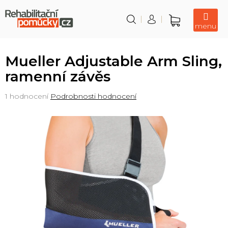
Přejít
na
obsah
Nákupní
košík
Mueller Adjustable Arm Sling,
ramenní závěs
Průměrné
1 hodnocení
Podrobnosti hodnocení
hodnocení
produktu
je
5,0
z
5
hvězdiček.