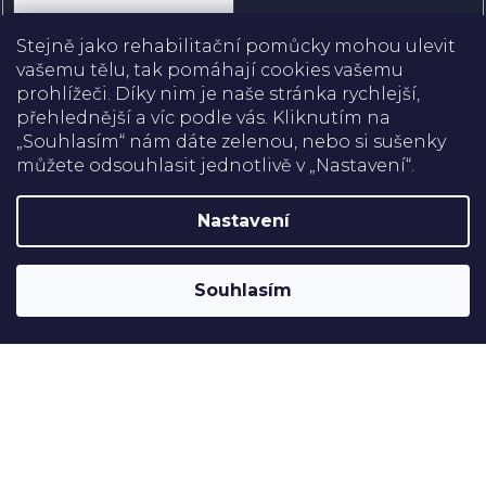
Přihlásit se
Stejně jako rehabilitační pomůcky mohou ulevit
vašemu tělu, tak pomáhají cookies vašemu
prohlížeči. Díky nim je naše stránka rychlejší,
přehlednější a víc podle vás. Kliknutím na
Doprava
„Souhlasím“ nám dáte zelenou, nebo si sušenky
můžete odsouhlasit jednotlivě v „Nastavení“.
Platba
Nastavení
Shoptet
Copyright 2026
Rehabilitační pomůcky
. Všechna práva
Souhlasím
vyhrazena.
Upravit nastavení cookies