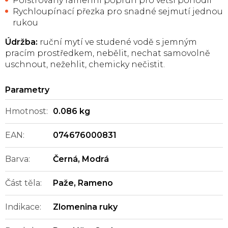
Polstrovaný ramenní popruh pro větší pohodlí
Rychloupínací přezka pro snadné sejmutí jednou
rukou
Údržba:
ruční mytí ve studené vodě s jemným
pracím prostředkem, nebělit, nechat samovolně
uschnout, nežehlit, chemicky nečistit.
Hmotnost
:
0.086 kg
EAN
:
074676000831
Barva
:
Černá
,
Modrá
Část těla
:
Paže
,
Rameno
Indikace
:
Zlomenina ruky