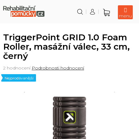
Přejít
na
obsah
Nákupní
košík
TriggerPoint GRID 1.0 Foam
Roller, masážní válec, 33 cm,
černý
Průměrné
2 hodnocení
Podrobnosti hodnocení
hodnocení
Nejprodávanější
produktu
je
5,0
z
5
hvězdiček.