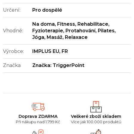
Určení
:
Pro dospělé
Na doma
,
Fitness
,
Rehabilitace
,
Vhodné
:
Fyzioterapie
,
Protahování
,
Pilates
,
Jóga
,
Masáž
,
Relaxace
Výrobce
:
IMPLUS EU, FR
Značka
Značka:
TriggerPoint
Doprava ZDARMA
Veškeré zboží skladem
Při nákupu nad 1.799 Kč
Více jak 100.000 produktů