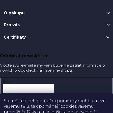
O nákupu
Pro vás
Certifikáty
Odebírat newsletter
Vložte svůj e-mail a my vám budeme zasílat informace o
nových produktech na našem e-shopu.
E-mail
Přihlásit se
Stejně jako rehabilitační pomůcky mohou ulevit
vašemu tělu, tak pomáhají cookies vašemu
prohlížeči. Díky nim je naše stránka rychlejší,