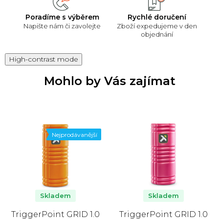
Poradíme s výběrem
Rychlé doručení
Napište nám či zavolejte
Zboží expedujeme v den
objednání
High-contrast mode
Mohlo by Vás zajímat
Nejprodávanější
Skladem
Skladem
TriggerPoint GRID 1.0
TriggerPoint GRID 1.0