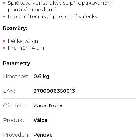
Špičková konstrukce se při opakovaném
používání nezlomí
Pro začátečníky i pokročilé válečky
Rozměry:
Délka: 33 cm
Průměr: 14 cm
Hmotnost
:
0.6 kg
EAN
:
3700006350013
Část těla
:
Záda
,
Nohy
Produkt
:
Válce
Provedení
:
Pěnové