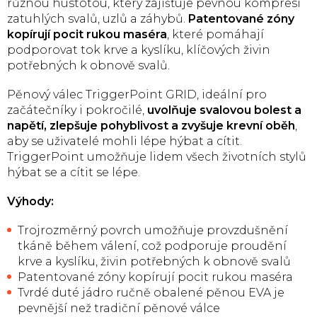
různou hustotou, který zajišťuje pevnou kompresi
zatuhlých svalů, uzlů a záhybů.
Patentované zóny
kopírují pocit rukou maséra
, které pomáhají
podporovat tok krve a kyslíku, klíčových živin
potřebných k obnově svalů.
Pěnový válec TriggerPoint GRID, ideální pro
začátečníky i pokročilé,
uvolňuje svalovou bolest a
napětí, zlepšuje pohyblivost a zvyšuje krevní oběh
,
aby se uživatelé mohli lépe hýbat a cítit.
TriggerPoint umožňuje lidem všech životních stylů
hýbat se a cítit se lépe.
Výhody:
Trojrozměrný povrch umožňuje provzdušnění
tkáně během válení, což podporuje proudění
krve a kyslíku, živin potřebných k obnově svalů
Patentované zóny kopírují pocit rukou maséra
Tvrdé duté jádro ručně obalené pěnou EVA je
pevnější než tradiční pěnové válce