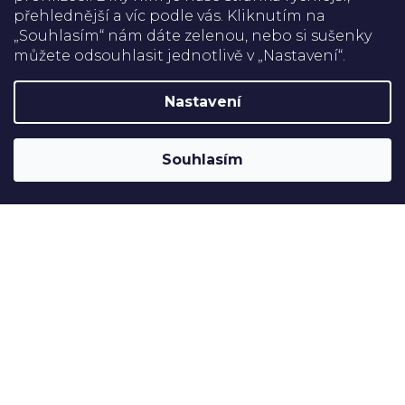
přehlednější a víc podle vás. Kliknutím na
Doprava
„Souhlasím“ nám dáte zelenou, nebo si sušenky
můžete odsouhlasit jednotlivě v „Nastavení“.
Platba
Nastavení
Shoptet
Copyright 2026
Rehabilitační pomůcky
. Všechna práva
Souhlasím
vyhrazena.
Upravit nastavení cookies