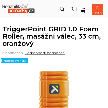
Přejít
na
obsah
Nákupní
košík
TriggerPoint GRID 1.0 Foam
Roller, masážní válec, 33 cm,
oranžový
Průměrné
3 hodnocení
Podrobnosti hodnocení
hodnocení
Nejprodávanější
produktu
je
5,0
z
5
hvězdiček.