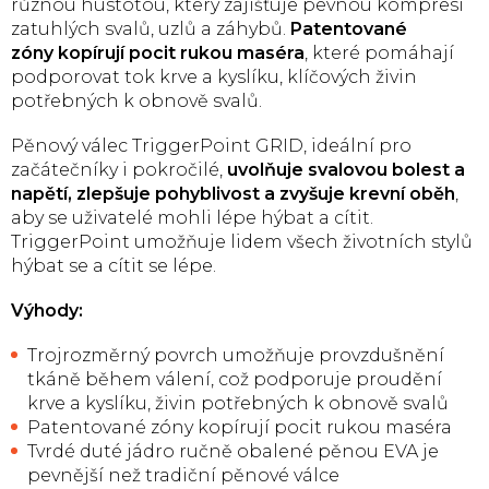
různou hustotou, který zajišťuje pevnou kompresi
zatuhlých svalů, uzlů a záhybů.
Patentované
zóny kopírují pocit rukou maséra
, které pomáhají
podporovat tok krve a kyslíku, klíčových živin
potřebných k obnově svalů.
Pěnový válec TriggerPoint GRID, ideální pro
začátečníky i pokročilé,
uvolňuje svalovou bolest a
napětí, zlepšuje pohyblivost a zvyšuje krevní oběh
,
aby se uživatelé mohli lépe hýbat a cítit.
TriggerPoint umožňuje lidem všech životních stylů
hýbat se a cítit se lépe.
Výhody:
Trojrozměrný povrch umožňuje provzdušnění
tkáně během válení, což podporuje proudění
krve a kyslíku, živin potřebných k obnově svalů
Patentované zóny kopírují pocit rukou maséra
Tvrdé duté jádro ručně obalené pěnou EVA je
pevnější než tradiční pěnové válce