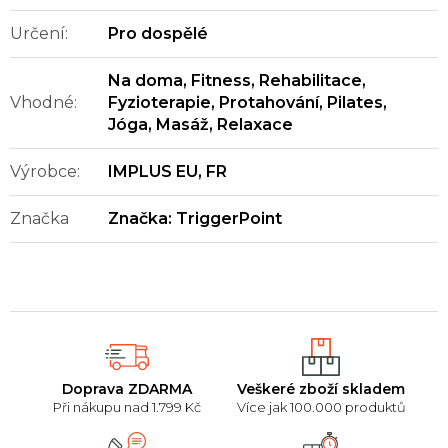
Určení
:
Pro dospělé
Na doma
,
Fitness
,
Rehabilitace
,
Vhodné
:
Fyzioterapie
,
Protahování
,
Pilates
,
Jóga
,
Masáž
,
Relaxace
Výrobce
:
IMPLUS EU, FR
Značka
Značka:
TriggerPoint
Doprava ZDARMA
Veškeré zboží skladem
Při nákupu nad 1.799 Kč
Více jak 100.000 produktů