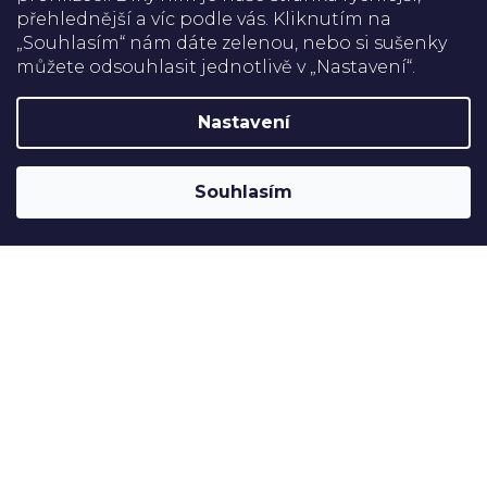
přehlednější a víc podle vás. Kliknutím na
Doprava
„Souhlasím“ nám dáte zelenou, nebo si sušenky
můžete odsouhlasit jednotlivě v „Nastavení“.
Platba
Nastavení
Shoptet
Copyright 2026
Rehabilitační pomůcky
. Všechna práva
Souhlasím
vyhrazena.
Upravit nastavení cookies