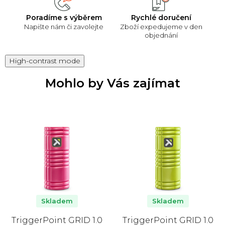
Poradíme s výběrem
Rychlé doručení
Napište nám či zavolejte
Zboží expedujeme v den
objednání
High-contrast mode
Mohlo by Vás zajímat
Skladem
Skladem
TriggerPoint GRID 1.0
TriggerPoint GRID 1.0