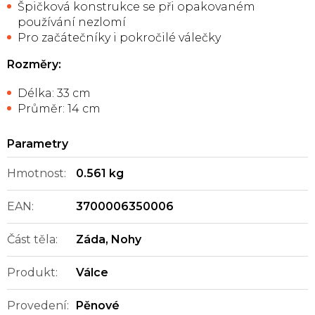
Špičková konstrukce se při opakovaném
používání nezlomí
Pro začátečníky i pokročilé válečky
Rozměry:
Délka: 33 cm
Průměr: 14 cm
Hmotnost
:
0.561 kg
EAN
:
3700006350006
Část těla
:
Záda
,
Nohy
Produkt
:
Válce
Provedení
:
Pěnové