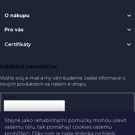
O nákupu
Pro vás
Certifikáty
Odebírat newsletter
Vložte svůj e-mail a my vám budeme zasílat informace o
nových produktech na našem e-shopu.
E-mail
Přihlásit se
Stejně jako rehabilitační pomůcky mohou ulevit
vašemu tělu, tak pomáhají cookies vašemu
prohlížeči. Díky nim je naše stránka rychlejší,