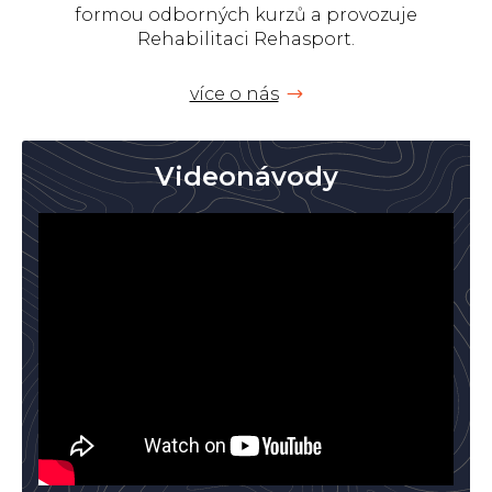
formou odborných kurzů a provozuje
Rehabilitaci Rehasport.
více o nás
Videonávody