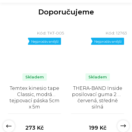
Doporučujeme
1
Kód:
TKT-005
Kód:
12763
Nejprodávanější
Nejprodávanější
Skladem
Skladem
Temtex kinesio tape
THERA-BAND Inside
Classic, modrá
posilovací guma 2 m,
tejpovací páska 5cm
červená, středně
x 5m
silná
Průměrné
Průměrné
hodnocení
hodnocení
produktu
produktu
273 Kč
199 Kč
je
je