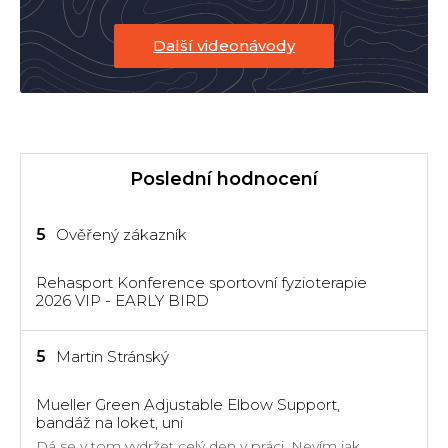
Další videonávody
Poslední hodnocení
Hodnocení
5
Ověřený zákazník
produktu
je
Rehasport Konference sportovní fyzioterapie
5
2026 VIP - EARLY BIRD
z
5
hvězdiček.
Hodnocení
5
Martin Stránský
produktu
je
Mueller Green Adjustable Elbow Support,
5
bandáž na loket, uni
z
Dá se v tom vydržet celý den v práci. Nevím jak