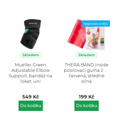
Nejprodávanější
Skladem
Skladem
Mueller Green
THERA-BAND Inside
Adjustable Elbow
posilovací guma 2 m,
Support, bandáž na
červená, středně
loket, uni
silná
549 Kč
199 Kč
Do košíku
Do košíku