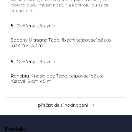
5
dlouho budu muset nosit. Na kontrolu jdu až za
hvězdiček.
čtrnáct dní.
Hodnocení
5
Ověřený zákazník
produktu
je
Spophy Ultragrip Tape, fixační tejpovací páska,
5
3,8 cm x 13,7 m
z
5
hvězdiček.
Hodnocení
5
Ověřený zákazník
produktu
je
Rehabiq Kinesiology Tape, tejpovací páska
5
růžová, 5 cm x 5 m
z
5
hvězdiček.
přečíst další hodnocení
Z
á
Kontakt