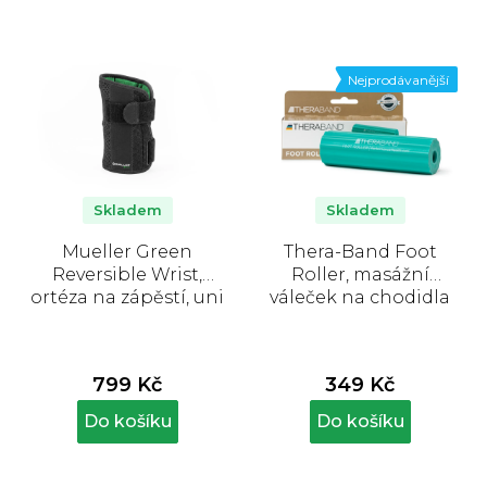
Nejprodávanější
Skladem
Skladem
Mueller Green
Thera-Band Foot
Reversible Wrist,
Roller, masážní
ortéza na zápěstí, uni
váleček na chodidla
799 Kč
349 Kč
Do košíku
Do košíku