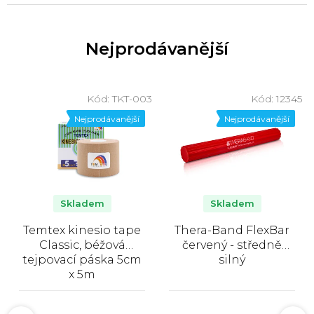
í
P
o
Nejprodávanější
m
ů
0
Kód:
TKT-003
Kód:
12345
c
Nejprodávanější
Nejprodávanější
k
y
.
c
Skladem
Skladem
z
Temtex kinesio tape
Thera-Band FlexBar
Classic, béžová
červený - středně
tejpovací páska 5cm
silný
x 5m
Průměrné
Průměrné
hodnocení
hodnocení