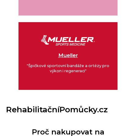
Mueller
"Špičkové sportovní bandáže a ortézy pro
výkon i regeneraci"
RehabilitačníPomůcky.cz
Proč nakupovat na