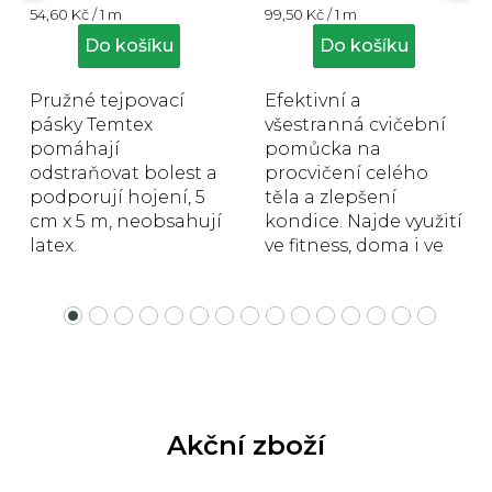
Měrná
Měrná
54,60 Kč / 1 m
99,50 Kč / 1 m
4,5
4,8
cena:
cena:
z
z
Do košíku
Do košíku
5
5
hvězdiček.
hvězdiček.
Pružné tejpovací
Efektivní a
pásky Temtex
všestranná cvičební
pomáhají
pomůcka na
odstraňovat bolest a
procvičení celého
podporují hojení, 5
těla a zlepšení
cm x 5 m, neobsahují
kondice. Najde využití
latex.
ve fitness, doma i ve
sportovních
centrech, délka 2 m,
šířka 12,7 cm,...
Akční zboží