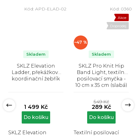
7
Kód:
APD-ELAD-02
Kód:
0360
Sleva
Akce
Doprodej
–47 %
Skladem
Skladem
SKLZ Elevation
SKLZ Pro Knit Hip
Ladder, překážkový
Band Light, textilní
koordinační žebřík
posilovací smyčka -
10 cm x 35 cm (slabá)
Průměrné
Průměrné
hodnocení
hodnocení
549 Kč
produktu
produktu
1 499 Kč
289 Kč
je
je
5,0
5,0
Do košíku
Do košíku
z
z
5
5
SKLZ Elevation
Textilní posilovací
hvězdiček.
hvězdiček.