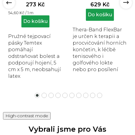
produktu
produktu
273 Kč
629 Kč
je
je
Měrná
54,60 Kč / 1 m
4,9
4,9
Do košíku
cena:
z
z
Do košíku
5
5
Thera-Band FlexBar
hvězdiček.
hvězdiček.
Pružné tejpovací
je určen k terapii a
pásky Temtex
procvičování horních
pomáhají
končetin, k léčbě
odstraňovat bolest a
tenisového i
podporují hojení, 5
golfového lokte
cm x 5 m, neobsahují
nebo pro posílení
latex.
svalů ruky či
předloktí. Délka: 30
cm, průměr...
High-contrast mode
Vybrali jsme pro Vás