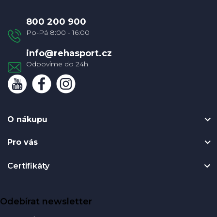
p
a
800 200 900
t
í
info
@
rehasport.cz
O nákupu
Pro vás
Certifikáty
Odebírat newsletter