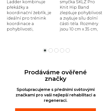
Ladder kombinuje
smyčka SKLZ Pro
překážky a
Knit Hip Band
koordinační žebřík, je
zlepšuje pohyblivost
ideální pro trénink
a zvyšuje sílu dolní
koordinace a
části těla. Rozměry
pohyblivosti,
jsou 10 cm x 35 cm,
praktické pouzdro
dostupné ve třech
pro rychlou a
stupních odporu -
snadnou přepravu.
lehké,...
Prodáváme ověřené
značky
Spolupracujeme s předními světovými
značkami pro vaši nejlepší rehabilitaci a
regeneraci.