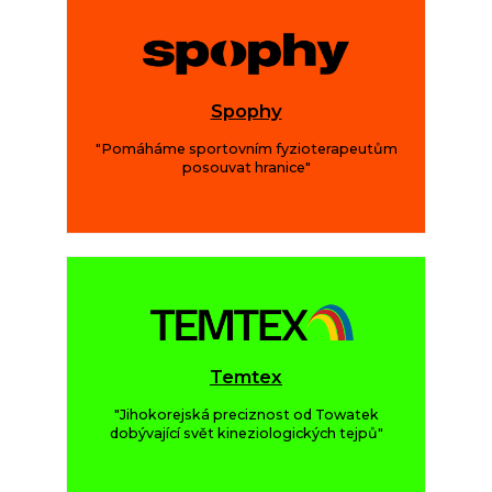
Spophy
"Pomáháme sportovním fyzioterapeutům
posouvat hranice"
Temtex
"Jihokorejská preciznost od Towatek
dobývající svět kineziologických tejpů"