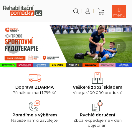
Přejít
na
obsah
Nákupní
košík
R
Předchozí
Nás
e
h
a
b
i
l
i
Doprava ZDARMA
Veškeré zboží skladem
Při nákupu nad 1.799 Kč
Více jak 100.000 produktů
t
a
č
Poradíme s výběrem
Rychlé doručení
Napište nám či zavolejte
Zboží expedujeme v den
n
objednání