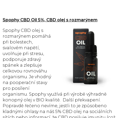
Spophy CBD Oil 5%, CBD olej s rozmarýnem
Spophy CBD olej s
rozmarýnem pomáhá
při bolestech,
svalovém napětí,
uvolňuje při stresu,
podporuje zdravý
spánek a zlepšuje
celkovou rovnováhu
organismu. Je vhodný
na pooperační stavy
pro posílení
organismu. Spophy využívá při výrobě výhradně
konopný olej v BIO kvalitě. Další překvapení.
Popravdě řečeno nevíme, jestli to je způsobeno
kladnými ohlasy na náš 5% CBD olej na sociálních
sítích nebo informací, že CBD posiluje imunitu (což