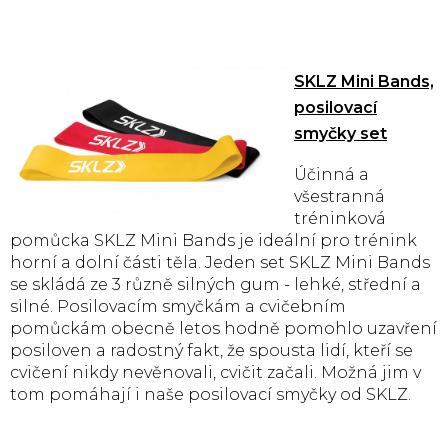
SKLZ Mini Bands,
posilovací
smyčky set
Účinná a
všestranná
tréninková
pomůcka SKLZ Mini Bands je ideální pro trénink
horní a dolní části těla. Jeden set SKLZ Mini Bands
se skládá ze 3 různě silných gum - lehké, střední a
silné. Posilovacím smyčkám a cvičebním
pomůckám obecně letos hodně pomohlo uzavření
posiloven a radostný fakt, že spousta lidí, kteří se
cvičení nikdy nevěnovali, cvičit začali. Možná jim v
tom pomáhají i naše posilovací smyčky od SKLZ.