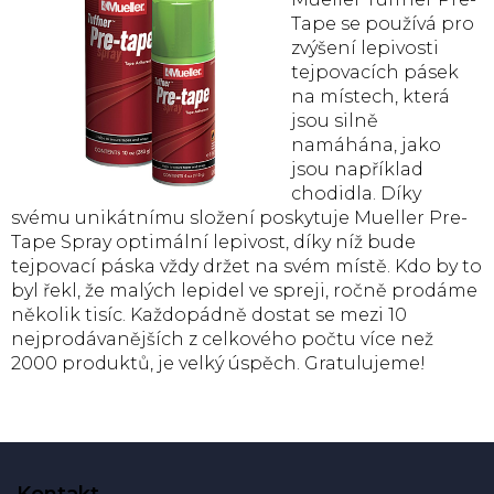
Tape se používá pro
zvýšení lepivosti
tejpovacích pásek
na místech, která
jsou silně
namáhána, jako
jsou například
chodidla. Díky
svému unikátnímu složení poskytuje Mueller Pre-
Tape Spray optimální lepivost, díky níž bude
tejpovací páska vždy držet na svém místě. Kdo by to
byl řekl, že malých lepidel ve spreji, ročně prodáme
několik tisíc. Každopádně dostat se mezi 10
nejprodávanějších z celkového počtu více než
2000 produktů, je velký úspěch. Gratulujeme!
Z
á
Kontakt