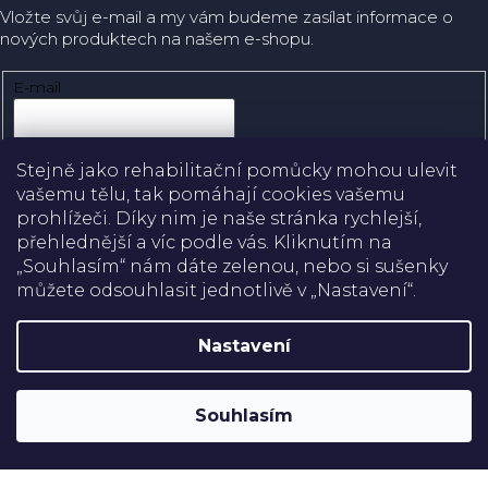
Vložte svůj e-mail a my vám budeme zasílat informace o
nových produktech na našem e-shopu.
E-mail
Přihlásit se
Stejně jako rehabilitační pomůcky mohou ulevit
vašemu tělu, tak pomáhají cookies vašemu
prohlížeči. Díky nim je naše stránka rychlejší,
přehlednější a víc podle vás. Kliknutím na
Doprava
„Souhlasím“ nám dáte zelenou, nebo si sušenky
můžete odsouhlasit jednotlivě v „Nastavení“.
Platba
Nastavení
Shoptet
Copyright 2026
Rehabilitační pomůcky
. Všechna práva
Souhlasím
vyhrazena.
Upravit nastavení cookies