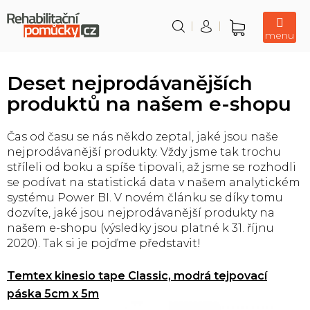
Přejít
na
obsah
Nákupní
košík
Deset nejprodávanějších
produktů na našem e-shopu
Čas od času se nás někdo zeptal, jaké jsou naše
nejprodávanější produkty. Vždy jsme tak trochu
stříleli od boku a spíše tipovali, až jsme se rozhodli
se podívat na statistická data v našem analytickém
systému Power BI. V novém článku se díky tomu
dozvíte, jaké jsou nejprodávanější produkty na
našem e-shopu (výsledky jsou platné k 31. říjnu
2020). Tak si je pojďme představit!
Temtex kinesio tape Classic, modrá tejpovací
páska 5cm x 5m