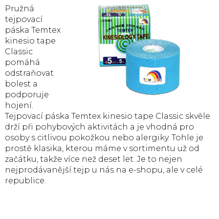
Pružná
tejpovací
páska Temtex
kinesio tape
Classic
pomáhá
odstraňovat
bolest a
podporuje
hojení.
Tejpovací páska Temtex kinesio tape Classic skvěle
drží při pohybových aktivitách a je vhodná pro
osoby s citlivou pokožkou nebo alergiky. Tohle je
prostě klasika, kterou máme v sortimentu už od
začátku, takže více než deset let. Je to nejen
nejprodávanější tejp u nás na e-shopu, ale v celé
republice.