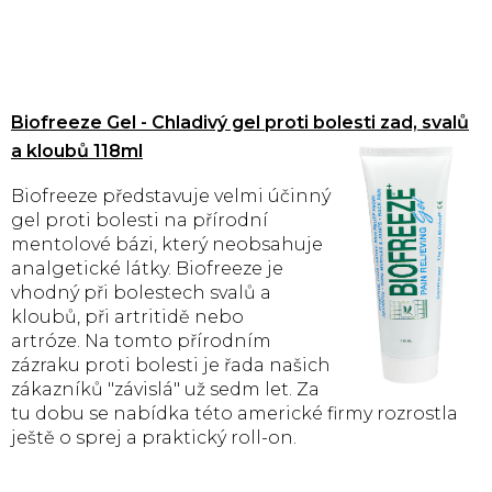
Biofreeze Gel - Chladivý gel proti bolesti zad, svalů
a kloubů 118ml
Biofreeze představuje velmi účinný
gel proti bolesti na přírodní
mentolové bázi, který neobsahuje
analgetické látky. Biofreeze je
vhodný při bolestech svalů a
kloubů, při artritidě nebo
artróze. Na tomto přírodním
zázraku proti bolesti je řada našich
zákazníků "závislá" už sedm let. Za
tu dobu se nabídka této americké firmy rozrostla
ještě o sprej a praktický roll-on.