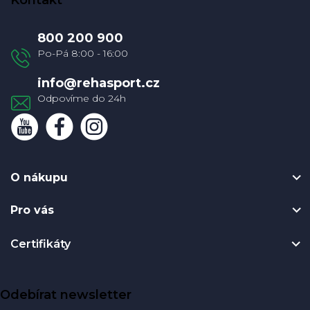
p
a
800 200 900
t
í
info
@
rehasport.cz
O nákupu
Pro vás
Certifikáty
Odebírat newsletter