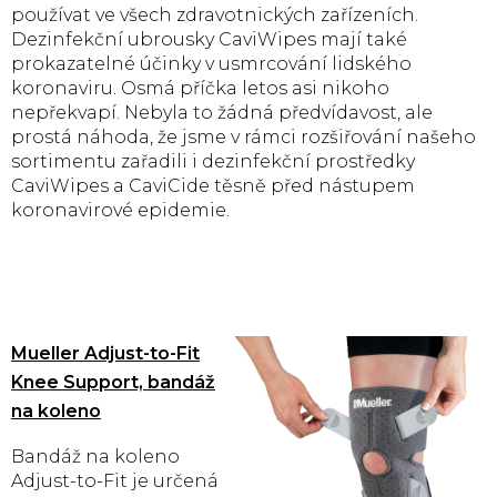
používat ve všech zdravotnických zařízeních.
Dezinfekční ubrousky CaviWipes mají také
prokazatelné účinky v usmrcování lidského
koronaviru. Osmá příčka letos asi nikoho
nepřekvapí. Nebyla to žádná předvídavost, ale
prostá náhoda, že jsme v rámci rozšiřování našeho
sortimentu zařadili i dezinfekční prostředky
CaviWipes a CaviCide těsně před nástupem
koronavirové epidemie.
Mueller Adjust-to-Fit
Knee Support, bandáž
na koleno
Bandáž na koleno
Adjust-to-Fit je určená