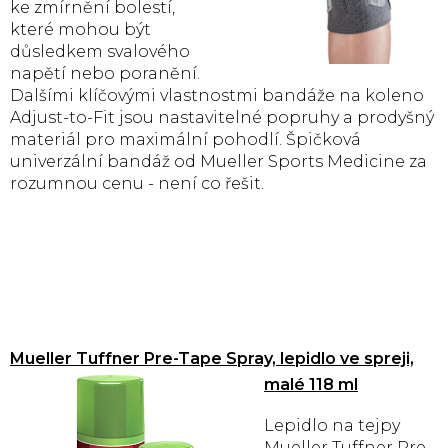
ke zmírnění bolestí,
které mohou být
důsledkem svalového
napětí nebo poranění.
Dalšími klíčovými vlastnostmi bandáže na koleno
Adjust-to-Fit jsou nastavitelné popruhy a prodyšný
materiál pro maximální pohodlí. Špičková
univerzální bandáž od Mueller Sports Medicine za
rozumnou cenu - není co řešit.
Mueller Tuffner Pre-Tape Spray, lepidlo ve spreji,
malé 118 ml
Lepidlo na tejpy
Mueller Tuffner Pre-