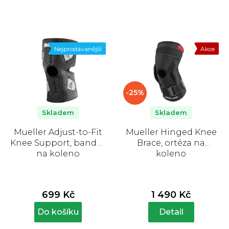
Nejprodávanější
Akce
-25%
Skladem
Skladem
Mueller Adjust-to-Fit
Mueller Hinged Knee
Knee Support, bandáž
Brace, ortéza na
na koleno
koleno
699 Kč
1 490 Kč
Do košíku
Detail