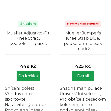
Skladem
Momentálně nedostupné
Mueller Adjust-to-Fit
Mueller Jumper's
Knee Strap,
Knee Strap Blue,
podkolenní pásek
podkolenní pásek
modrý
Průměrné
Průměrné
hodnocení
hodnocení
produktu
produktu
449 Kč
425 Kč
je
je
4,3
5,0
Do košíku
Detail
z
z
5
5
hvězdiček.
hvězdiček.
Snížení bolesti;
Snadná manipulace;
Vhodný i pro
Univerzální velikost;
sportovce;
Pro obtíže s běžeckým
Nastavitelný popruh;
kolenem; Tento
Podkolenní pásek
podkolenní pásek