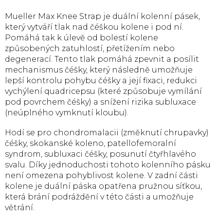
Mueller Max Knee Strap je duální kolenní pásek,
který vytváří tlak nad čéškou kolene i pod ní.
Pomáhá tak k úlevě od bolestí kolene
způsobených zatuhlostí, přetížením nebo
degenerací. Tento tlak pomáhá zpevnit a posílit
mechanismus čéšky, který následně umožňuje
lepší kontrolu pohybu čéšky a její fixaci, redukci
vychýlení quadricepsu (které způsobuje vymílání
pod povrchem čéšky) a snížení rizika subluxace
(neúplného vymknutí kloubu).
Hodí se pro chondromalacii (změknutí chrupavky)
čéšky, skokanské koleno, patellofemoralní
syndrom, subluxaci čéšky, posunutí čtyřhlavého
svalu. Díky jednoduchosti tohoto kolenního pásku
není omezena pohyblivost kolene. V zadní části
kolene je duální páska opatřena pružnou síťkou,
která brání podráždění v této části a umožňuje
větrání.