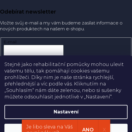
Odebírat newsletter
Vložte svůj e-mail a my vám budeme zasílat informace o
nových produktech na našem e-shopu.
E-mail
Přihlásit se
Stejně jako rehabilitační pomůcky mohou ulevit
vašemu tělu, tak pomáhají cookies vašemu
prohlížeči. Díky nim je naše stránka rychlejší,
přehlednější a víc podle vás. Kliknutím na
Doprava
„Souhlasím“ nám dáte zelenou, nebo si sušenky
můžete odsouhlasit jednotlivě v „Nastavení“.
Platba
Nastavení
Shoptet
Je libo sleva na Váš
Copyright 2026
Rehabilitační pomůcky
. Všechna práva
ANO
X
Souhlasím