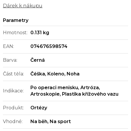
Dárek k nákupu
Hmotnost
:
0.131 kg
EAN
:
074676598574
Barva
:
Černá
Část těla
:
Čéška
,
Koleno
,
Noha
Po operaci menisku
,
Artróza
,
Indikace
:
Artroskopie
,
Plastika křížového vazu
Produkt
:
Ortézy
Vhodné
:
Na běh
,
Na sport