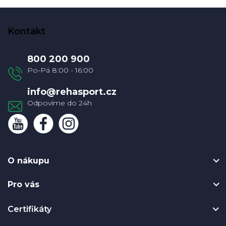
Z
á
Kontakt
p
a
800 200 900
t
í
info
@
rehasport.cz
O nákupu
Pro vás
Certifikáty