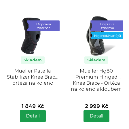
Doprava
Doprava
zdarma
zdarma
Nejprodávanější
Skladem
Skladem
Mueller Patella
Mueller Hg80
Stabilizer Knee Brace,
Premium Hinged
ortéza na koleno
Knee Brace - Ortéza
na koleno s kloubem
1 849 Kč
2 999 Kč
Detail
Detail