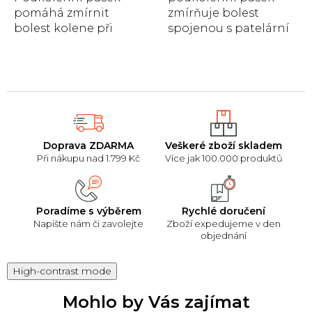
pomáhá zmírnit
zmírňuje bolest
bolest kolene při
spojenou s patelární
chondropatii,
tendinitidou,
skokanském koleni
artritidou,
nebo Osgood-
chondromalacií...
Schlatterově...
Doprava ZDARMA
Veškeré zboží skladem
Při nákupu nad 1.799 Kč
Více jak 100.000 produktů
Poradíme s výběrem
Rychlé doručení
Napište nám či zavolejte
Zboží expedujeme v den
objednání
High-contrast mode
Mohlo by Vás zajímat