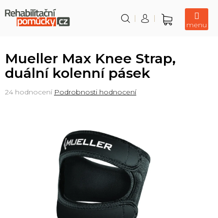
Přejít
na
obsah
Nákupní
košík
Mueller Max Knee Strap,
duální kolenní pásek
Průměrné
24 hodnocení
Podrobnosti hodnocení
hodnocení
produktu
je
4,1
z
5
hvězdiček.