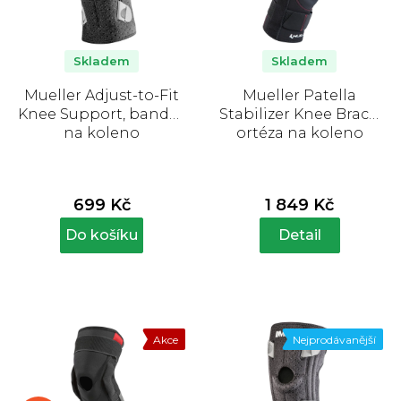
Skladem
Skladem
Mueller Adjust-to-Fit
Mueller Patella
Knee Support, bandáž
Stabilizer Knee Brace,
na koleno
ortéza na koleno
699 Kč
1 849 Kč
Do košíku
Detail
Akce
Nejprodávanější