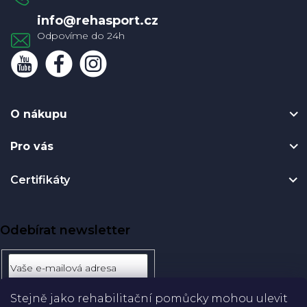
í
info
@
rehasport.cz
O nákupu
Pro vás
Certifikáty
Odebírat newsletter
Stejně jako rehabilitační pomůcky mohou ulevit
Přihlásit