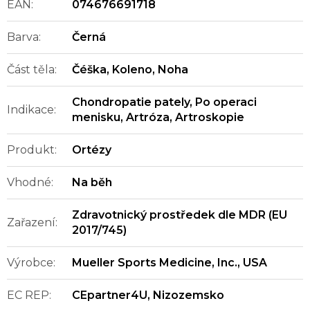
EAN
:
074676691718
Barva
:
Černá
Část těla
:
Čéška
,
Koleno
,
Noha
Chondropatie pately
,
Po operaci
Indikace
:
menisku
,
Artróza
,
Artroskopie
Produkt
:
Ortézy
Vhodné
:
Na běh
Zdravotnický prostředek dle MDR (EU
Zařazení
:
2017/745)
Výrobce
:
Mueller Sports Medicine, Inc., USA
EC REP
:
CEpartner4U, Nizozemsko