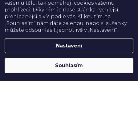
vašemu tělu, tak pomáhají cookies vašemu
se
prohlížeči. Díky nim je naše stránka rychlejší,
přehlednější a víc podle vás. Kliknutím na
Doprava
„Souhlasím“ nám dáte zelenou, nebo si sušenky
můžete odsouhlasit jednotlivě v „Nastavení“.
Platba
Nastavení
Shoptet
Copyright 2026
Rehabilitační pomůcky
. Všechna práva
Souhlasím
vyhrazena.
Upravit nastavení cookies