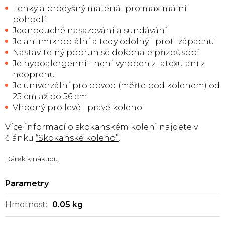
Lehký a prodyšný materiál pro maximální
pohodlí
Jednoduché nasazování a sundávání
Je antimikrobiální a tedy odolný i proti zápachu
Nastavitelný popruh se dokonale přizpůsobí
Je hypoalergenní - není vyroben z latexu ani z
neoprenu
Je univerzální pro obvod (měřte pod kolenem) od
25 cm až po 56 cm
Vhodný pro levé i pravé koleno
Více informací o skokanském koleni najdete v
článku
“Skokanské koleno”
.
Dárek k nákupu
Hmotnost
:
0.05 kg