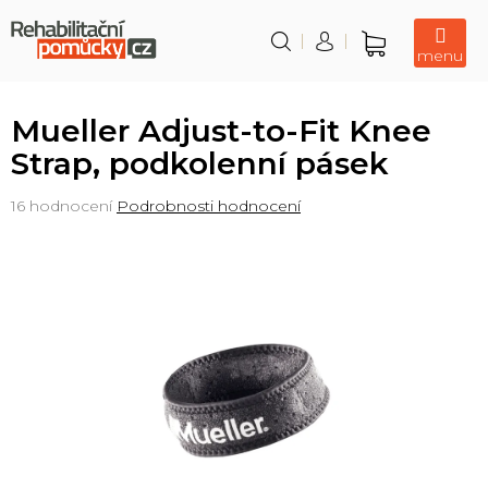
Přejít
na
obsah
Nákupní
košík
Mueller Adjust-to-Fit Knee
Strap, podkolenní pásek
Průměrné
16 hodnocení
Podrobnosti hodnocení
hodnocení
produktu
je
4,3
z
5
hvězdiček.