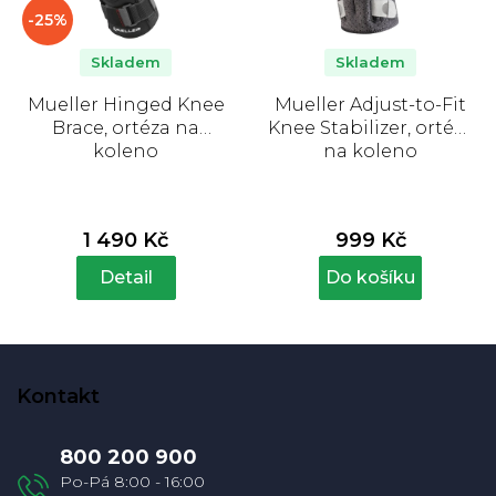
-25%
Skladem
Skladem
Mueller Hinged Knee
Mueller Adjust-to-Fit
Brace, ortéza na
Knee Stabilizer, ortéza
koleno
na koleno
1 490 Kč
999 Kč
Detail
Do košíku
Z
á
Kontakt
p
a
800 200 900
t