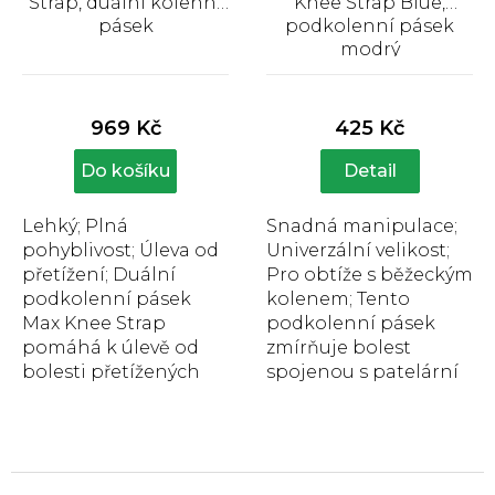
Strap, duální kolenní
Knee Strap Blue,
pásek
podkolenní pásek
modrý
Průměrné
Průměrné
hodnocení
hodnocení
produktu
produktu
969 Kč
425 Kč
je
je
4,1
5,0
Do košíku
Detail
z
z
5
5
hvězdiček.
hvězdiček.
Lehký; Plná
Snadná manipulace;
pohyblivost; Úleva od
Univerzální velikost;
přetížení; Duální
Pro obtíže s běžeckým
podkolenní pásek
kolenem; Tento
Max Knee Strap
podkolenní pásek
pomáhá k úlevě od
zmírňuje bolest
bolesti přetížených
spojenou s patelární
kolen v důsledku
tendinitidou,
velké námahy nebo
artritidou,
degenerativního...
chondromalacií...