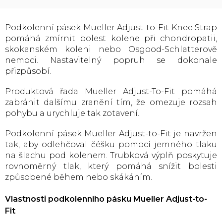
Podkolenní pásek Mueller Adjust-to-Fit Knee Strap
pomáhá zmírnit bolest kolene při chondropatii,
skokanském koleni nebo Osgood-Schlatterově
nemoci. Nastavitelný popruh se dokonale
přizpůsobí.
Produktová řada Mueller Adjust-To-Fit pomáhá
zabránit dalšímu zranění tím, že omezuje rozsah
pohybu a urychluje tak zotavení.
Podkolenní pásek Mueller Adjust-to-Fit je navržen
tak, aby odlehčoval čéšku pomocí jemného tlaku
na šlachu pod kolenem. Trubková výplň poskytuje
rovnoměrný tlak, který pomáhá snížit bolesti
způsobené během nebo skákáním.
Vlastnosti podkolenního pásku Mueller Adjust-to-
Fit